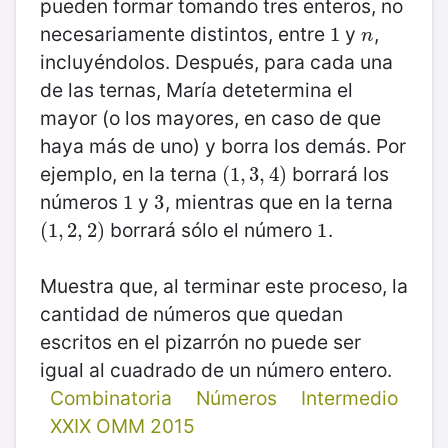
pueden formar tomando tres enteros, no
necesariamente distintos, entre
y
,
1
1
n
n
incluyéndolos. Después, para cada una
de las ternas, María detetermina el
mayor (o los mayores, en caso de que
haya más de uno) y borra los demás. Por
ejemplo, en la terna
borrará los
(
(
1
1
,
,
3
3
,
4
,
4
)
)
números
y
, mientras que en la terna
1
1
3
3
borrará sólo el número
.
(
(
1
1
,
,
2
2
,
2
,
2
)
)
1
1
Muestra que, al terminar este proceso, la
cantidad de números que quedan
escritos en el pizarrón no puede ser
igual al cuadrado de un número entero.
Combinatoria
Números
Intermedio
XXIX OMM 2015