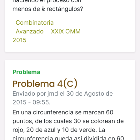
menos de
rectángulos?
k
k
Combinatoria
Avanzado
XXIX OMM
2015
Problema
Problema 4(C)
Enviado por jmd el 30 de Agosto de
2015 - 09:55.
En una circunferencia se marcan 60
puntos, de los cuales 30 se colorean de
rojo, 20 de a
zul y 10 de verde. La
circunferencia queda así dividida en 60