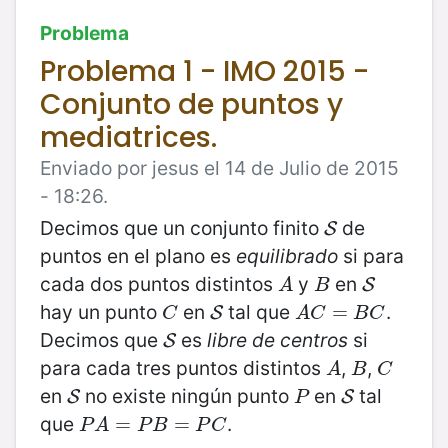
Problema
Problema 1 - IMO 2015 -
Conjunto de puntos y
mediatrices.
Enviado por jesus el 14 de Julio de 2015
- 18:26.
Decimos que un conjunto finito
de
S
S
puntos en el plano es
equilibrado
si para
cada dos puntos distintos
y
en
A
B
S
S
A
B
hay un punto
en
tal que
.
C
S
A
C
=
=
B
C
S
C
A
C
B
C
Decimos que
es
libre de centros
si
S
S
para cada tres puntos distintos
,
,
A
B
C
A
B
C
en
no existe ningún punto
en
tal
S
P
S
S
S
P
que
.
P
A
=
=
P
B
=
P
C
=
P
A
P
B
P
C