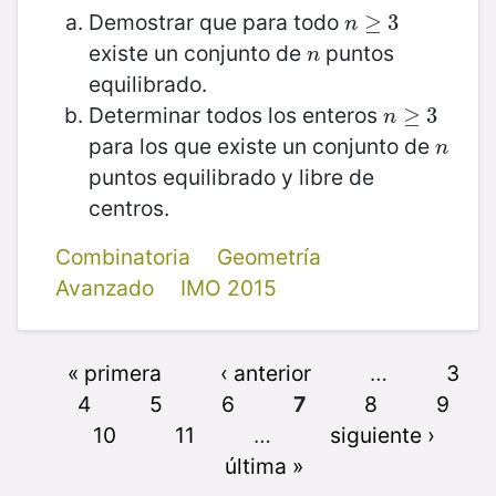
Demostrar que para todo
n
≥
≥
3
3
n
existe un conjunto de
puntos
n
n
equilibrado.
Determinar todos los enteros
n
≥
≥
3
3
n
para los que existe un conjunto de
n
n
puntos equilibrado y libre de
centros.
Combinatoria
Geometría
Avanzado
IMO 2015
« primera
‹ anterior
…
3
4
5
6
7
8
9
10
11
…
siguiente ›
última »