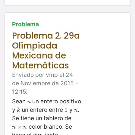
Problema
Problema 2. 29a
Olimpiada
Mexicana de
Matemáticas
Enviado por vmp el 24
de Noviembre de 2015 -
12:15.
Sean
un entero positivo
n
n
y
un entero entre
y
.
k
1
1
n
k
n
Se tiene un tablero de
color blanco. Se
n
×
×
n
n
n
hace el siguiente