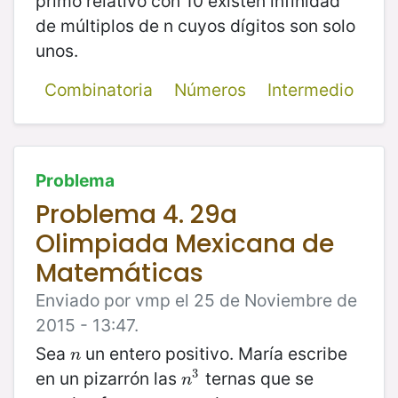
primo relativo con 10 existen infinidad
de múltiplos de n cuyos dígitos son solo
unos.
Combinatoria
Números
Intermedio
Problema
Problema 4. 29a
Olimpiada Mexicana de
Matemáticas
Enviado por vmp el 25 de Noviembre de
2015 - 13:47.
Sea
un entero positivo. María escribe
n
n
3
en un pizarrón las
ternas que se
n
3
n