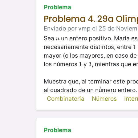
Problema
Problema 4. 29a Oli
Enviado por vmp el 25 de Noviemb
Sea
un entero positivo. María es
n
n
necesariamente distintos, entre
1
1
mayor (o los mayores, en caso de 
los números
y
, mientras que e
1
1
3
3
Muestra que, al terminar este pro
al cuadrado de un número entero.
Combinatoria
Números
Inte
Problema