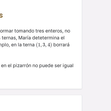
s
ormar tomando tres enteros, no
 ternas, María detetermina el
plo, en la terna
borrará
(
(
1
1
,
,
3
3
,
4
,
4
)
)
en el pizarrón no puede ser igual