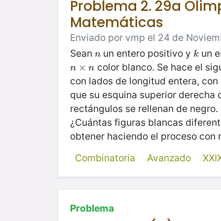
Problema 2. 29a Oli
Matemáticas
Enviado por vmp el 24 de Noviemb
Sean
un entero positivo y
un e
n
k
n
k
color blanco. Se hace el si
n
×
×
n
n
n
con lados de longitud entera, con 
que su esquina superior derecha c
rectángulos se rellenan de negro. 
¿Cuántas figuras blancas diferen
obtener haciendo el proceso con
Combinatoria
Avanzado
XXI
Problema