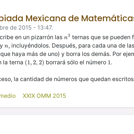
mpiada Mexicana de Matemática
re de 2015 - 13:47.
3
cribe en un pizarrón las
ternas que se pueden f
n
3
n
y
, incluyéndolos. Después, para cada una de las
n
n
que haya más de uno) y borra los demás. Por ejem
n la terna
borrará sólo el número
.
(
(
1
1
,
,
2
2
,
2
,
2
)
)
1
1
ceso, la cantidad de números que quedan escritos 
rmedio
XXIX OMM 2015