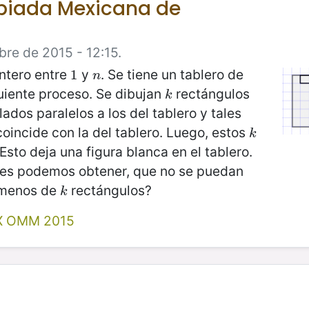
mpiada Mexicana de
re de 2015 - 12:15.
ntero entre
y
. Se tiene un tablero de
1
1
n
n
guiente proceso. Se dibujan
rectángulos
k
k
lados paralelos a los del tablero y tales
oincide con la del tablero. Luego, estos
k
k
Esto deja una figura blanca en el tablero.
tes podemos obtener, que no se puedan
 menos de
rectángulos?
k
k
X OMM 2015