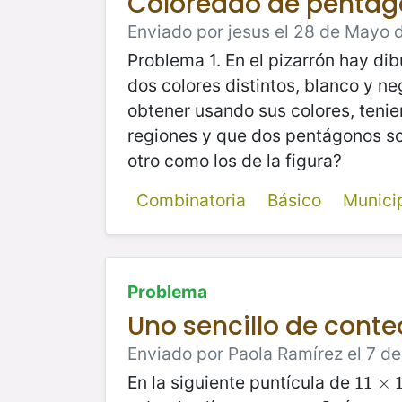
Coloreado de pentá
Enviado por jesus el 28 de Mayo d
Problema 1. En el pizarrón hay dib
dos colores distintos, blanco y n
obtener usando sus colores, tenie
regiones y que dos pentágonos son
otro como los de la figura?
Combinatoria
Básico
Munici
Problema
Uno sencillo de conte
Enviado por Paola Ramírez el 7 d
En la siguiente puntícula de
11
11
×
×
11