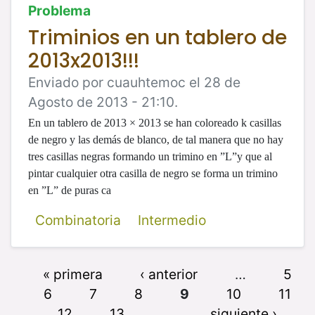
Problema
Triminios en un tablero de
2013x2013!!!
Enviado por cuauhtemoc el 28 de
Agosto de 2013 - 21:10.
En un tablero de 2013
×
2013 se han coloreado
k
casillas
de negro y las demás de blanco, d
e tal manera que no hay
tres casillas negras formando un trimino en ”L”y que al
pintar
cualquier otra casilla de negro se forma un trimino
en ”L” de puras ca
Combinatoria
Intermedio
« primera
‹ anterior
…
5
6
7
8
9
10
11
12
13
…
siguiente ›