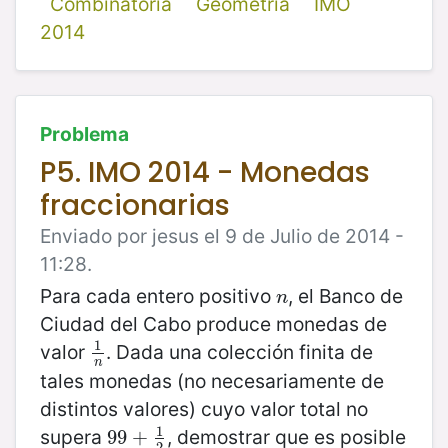
Combinatoria
Geometría
IMO
2014
Problema
P5. IMO 2014 - Monedas
fraccionarias
Enviado por jesus el 9 de Julio de 2014 -
11:28.
Para cada entero positivo
, el Banco de
n
n
Ciudad del Cabo produce monedas de
1
valor
. Dada una colección finita de
1
n
n
tales monedas (no necesariamente de
distintos valores) cuyo valor total no
1
supera
, demostrar que es posible
99
99
+
+
1
2
2