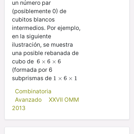
un número par
(posiblemente 0) de
cubitos blancos
intermedios. Por ejemplo,
en la siguiente
ilustración, se muestra
una posible rebanada de
cubo de
6
6
×
×
6
6
×
×
6
6
(formada por 6
subprismas de
1
1
×
×
6
×
6
1
×
1
Combinatoria
Avanzado
XXVII OMM
2013