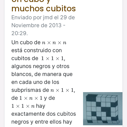
muchos cubitos
Enviado por jmd el 29 de
Noviembre de 2013 -
20:29.
Un cubo de
n
×
×
n
×
n
×
n
n
n
está construido con
cubitos de
,
1
1
×
×
1
×
1
1
×
1
algunos negros y otros
blancos, de manera que
en cada uno de los
subprismas de
,
n
×
×
1
×
1
1
×
1
n
de
y de
1
1
×
×
n
×
1
×
1
n
hay
1
1
×
×
1
×
1
n
×
n
exactamente dos cubitos
negros y entre ellos hay