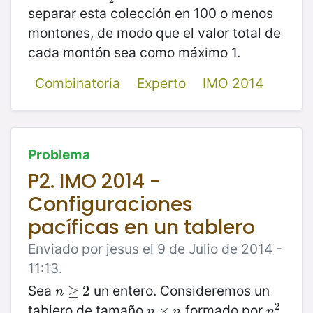
separar esta colección en 100 o menos
montones, de modo que el valor total de
cada montón sea como máximo 1.
Combinatoria
Experto
IMO 2014
Problema
P2. IMO 2014 -
Configuraciones
pacíficas en un tablero
Enviado por jesus el 9 de Julio de 2014 -
11:13.
Sea
un entero. Consideremos un
n
≥
≥
2
2
n
2
tablero de tamaño
formado por
n
×
×
n
n
2
n
n
n