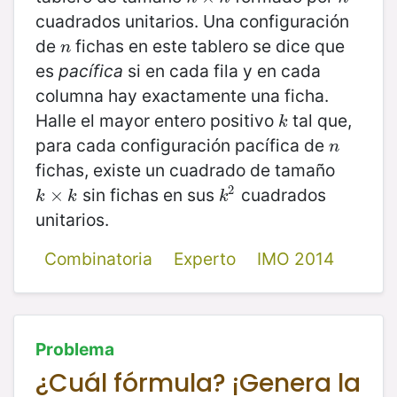
cuadrados unitarios. Una configuración
de
fichas en este tablero se dice que
n
n
es
pacífica
si en cada fila y en cada
columna hay exactamente una ficha.
Halle el mayor entero positivo
tal que,
k
k
para cada configuración pacífica de
n
n
fichas, existe un cuadrado de tamaño
2
sin fichas en sus
cuadrados
k
×
×
k
k
2
k
k
k
unitarios.
Combinatoria
Experto
IMO 2014
Problema
¿Cuál fórmula? ¡Genera la