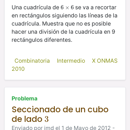
Una cuadrícula de
se va a recortar
6
6
×
×
6
6
en rectángulos siguiendo las líneas de la
cuadrícula. Muestra que no es posible
hacer una división de la cuadrícula en 9
rectángulos diferentes.
Combinatoria
Intermedio
X ONMAS
2010
Problema
Seccionado de un cubo
de lado
3
3
Enviado por jmd el 1 de Mayo de 2012 -