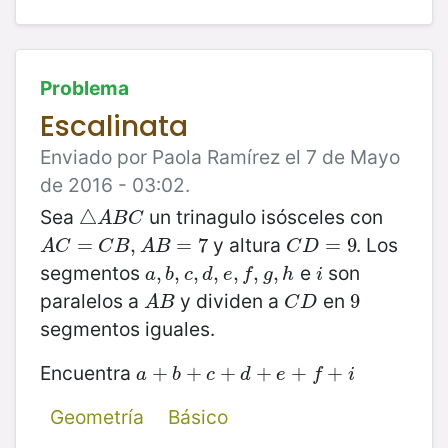
Problema
Escalinata
Enviado por Paola Ramírez el 7 de Mayo
de 2016 - 03:02.
Sea
un trinagulo isósceles con
△
△
A
B
C
A
B
C
y altura
. Los
A
C
=
=
C
B
,
A
B
,
=
7
=
7
C
D
=
=
9
9
A
C
C
B
A
B
C
D
segmentos
e
son
a
,
,
b
,
,
c
,
,
d
,
e
,
,
f
,
,
g
,
,
h
,
i
a
b
c
d
e
f
g
h
i
paralelos a
y dividen a
en
A
B
C
D
9
9
A
B
C
D
segmentos iguales.
Encuentra
a
+
+
b
+
c
+
+
d
+
+
e
+
+
f
+
i
+
+
a
b
c
d
e
f
i
Geometría
Básico