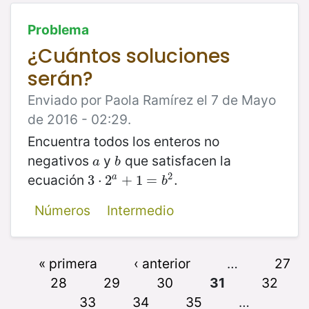
Problema
¿Cuántos soluciones
serán?
Enviado por Paola Ramírez el 7 de Mayo
de 2016 - 02:29.
Encuentra todos los enteros no
negativos
y
que satisfacen la
a
b
a
b
2
ecuación
a
3
3
⋅
⋅
2
2
a
+
+
1
=
1
b
=
2
.
.
b
Números
Intermedio
« primera
‹ anterior
…
27
28
29
30
31
32
33
34
35
…