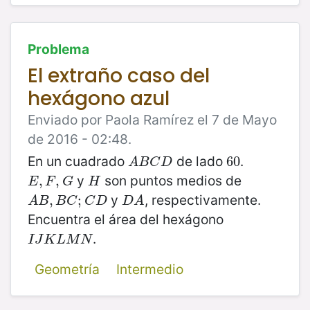
Problema
El extraño caso del
hexágono azul
Enviado por Paola Ramírez el 7 de Mayo
de 2016 - 02:48.
En un cuadrado
de lado
.
A
B
C
D
60
60
A
B
C
D
y
son puntos medios de
E
,
,
F
,
G
,
H
E
F
G
H
y
, respectivamente.
A
B
,
B
,
C
;
C
;
D
D
A
A
B
B
C
C
D
D
A
Encuentra el área del hexágono
.
I
J
K
L
M
N
I
J
K
L
M
N
Geometría
Intermedio