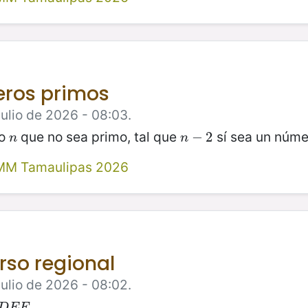
eros primos
Julio de 2026 - 08:03.
vo
que no sea primo, tal que
sí sea un núme
n
n
−
−
2
2
n
n
MM Tamaulipas 2026
urso regional
Julio de 2026 - 08:02.
.
D
E
F
D
E
F