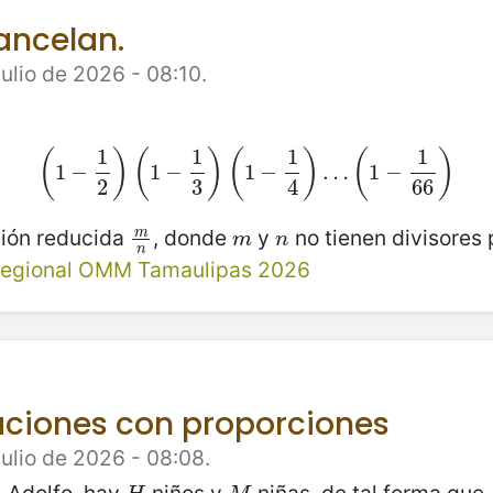
ancelan.
ulio de 2026 - 08:10.
1
1
1
1
(
)
(
)
(
)
(
)
1
−
(
1
−
1
2
1
)
−
(
1
−
1
3
)
(
1
1
−
−
1
4
)
…
(
1
…
−
1
66
1
)
−
2
3
4
66
ión reducida
, donde
y
no tienen divisores
m
m
n
m
n
m
n
n
egional OMM Tamaulipas 2026
aciones con proporciones
Julio de 2026 - 08:08.