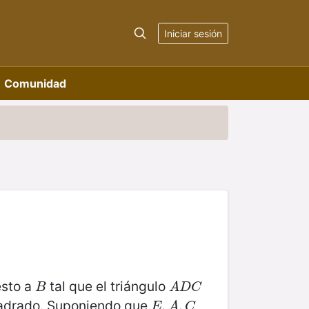
Iniciar sesión
Comunidad
esto a
tal que el triángulo
B
A
D
C
B
A
D
C
adrado. Suponiendo que
E
,
,
A
,
C
,
E
A
C