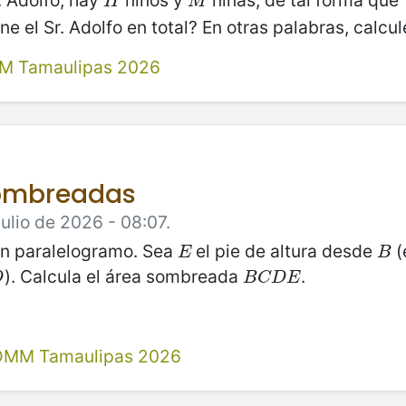
. Adolfo, hay
niños y
niñas, de tal forma que
H
M
H
M
ne el Sr. Adolfo en total? En otras palabras, calcu
M Tamaulipas 2026
sombreadas
ulio de 2026 - 08:07.
n paralelogramo. Sea
el pie de altura desde
(
E
B
E
B
). Calcula el área sombreada
.
B
C
D
E
D
B
C
D
E
 OMM Tamaulipas 2026