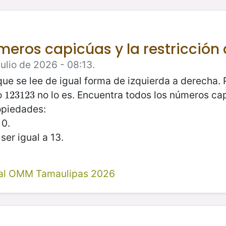
úmeros capicúas y la restricción
ulio de 2026 - 08:13.
ue se lee de igual forma de izquierda a derecha.
ro
no lo es. Encuentra todos los números c
123123
123123
opiedades:
 0.
er igual a 13.
al OMM Tamaulipas 2026