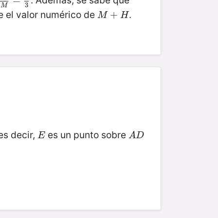
. Además, se sabe que
H
M
=
=
2
3
3
M
le el valor numérico de
.
M
+
+
H
M
H
es decir,
es un punto sobre
E
A
D
E
A
D