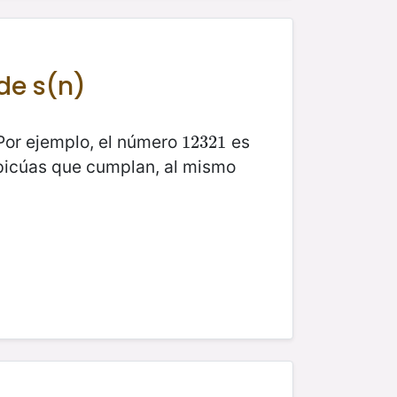
 de s(n)
 Por ejemplo, el número
es
12321
12321
apicúas que cumplan, al mismo