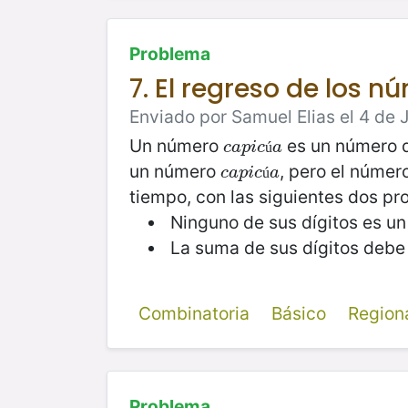
Problema
7. El regreso de los n
Enviado por Samuel Elias el 4 de J
Un número
es un número q
c
a
p
i
c
ú
a
c
a
p
i
c
a
ú
un número
, pero el núme
c
a
p
i
c
ú
a
c
a
p
i
c
a
ú
tiempo, con las siguientes dos pr
Ninguno de sus dígitos es un
La suma de sus dígitos debe s
Combinatoria
Básico
Region
Problema