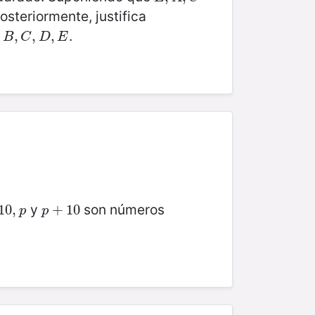
Posteriormente, justifica
s
.
B
,
,
C
,
D
,
,
E
,
B
C
D
E
y
son números
0
10
,
p
,
p
+
+
10
10
p
p