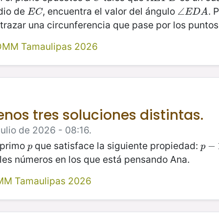
dio de
, encuentra el valor del ángulo
. 
E
C
∠
∠
E
D
A
E
C
E
D
A
 trazar una circunferencia que pase por los punto
 OMM Tamaulipas 2026
nos tres soluciones distintas.
ulio de 2026 - 08:16.
 primo
que satisface la siguiente propiedad:
p
p
−
−
1
p
p
bles números en los que está pensando Ana.
MM Tamaulipas 2026