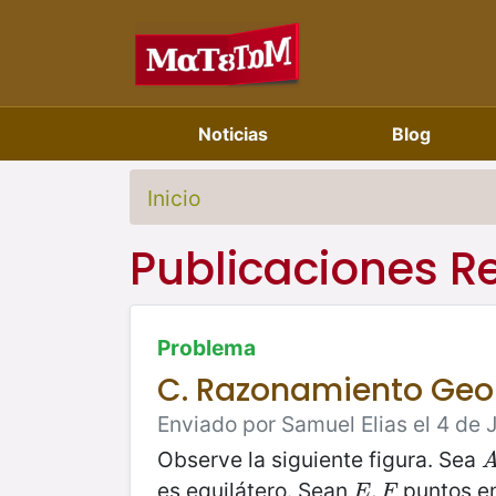
Noticias
Blog
Inicio
Publicaciones R
Problema
C. Razonamiento Geo
Enviado por Samuel Elias el 4 de 
Observe la siguiente figura. Sea
A
es equilátero. Sean
puntos en
E
,
,
F
E
F