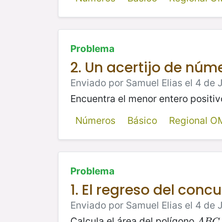
Problema
2. Un acertijo de núm
Enviado por Samuel Elias el 4 de 
Encuentra el menor entero positi
Números
Básico
Regional O
Problema
1. El regreso del conc
Enviado por Samuel Elias el 4 de 
Calcula el área del polígono
A
B
C
A
B
C