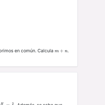
 primos en común. Calcula
.
m
+
+
n
m
n
2
H