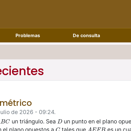
Problemas
De consulta
ecientes
métrico
Julio de 2026 - 09:24.
un triángulo. Sea
un punto en el plano opu
B
C
D
A
B
C
D
 el plano opuestos a
tales que
es un cu
C
A
E
F
B
C
A
E
F
B