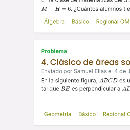
En la clase de matemáticas del Sr
. ¿Cuántos alumnos tie
M
−
−
H
=
6
=
6
M
H
Álgebra
Básico
Regional OM
Problema
4. Clásico de áreas 
Enviado por Samuel Elias el 4 de J
En la siguiente figura,
es u
A
B
C
D
A
B
C
D
tal que
es perpendicular a
B
E
A
D
B
E
A
Geometría
Básico
Regional