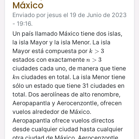
Máxico
Enviado por jesus el 19 de Junio de 2023
- 19:16.
Un país llamado Máxico tiene dos islas,
la isla Mayor y la isla Menor. La isla
Mayor está compuesta por
k
>
>
3
3
k
estados con exactamente
n
>
>
3
3
n
ciudades cada uno, de manera que tiene
ciudades en total. La isla Menor tiene
k
n
k
n
sólo un estado que tiene 31 ciudades en
total. Dos aerolíneas de alto renombre,
Aeropapantla y Aerocenzontle, ofrecen
vuelos alrededor de Máxico.
Aeropapantla ofrece vuelos directos
desde cualquier ciudad hasta cualquier
otra ciudad de Máxico. Aerocenzontle