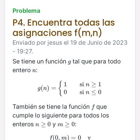
Problema
P4. Encuentra todas las
asignaciones f(m,n)
Enviado por jesus el 19 de Junio de 2023
- 19:27.
Se tiene un función
tal que para todo
g
g
entero
:
n
n
{
1
si
≥
1
n
(
g
(
n
)
)
=
=
{
1
si
n
≥
1
0
si
n
≤
0
g
n
0
si
≤
0
n
También se tiene la función
que
f
f
cumple lo siguiente para todos los
enteros
y
:
n
≥
≥
0
0
m
≥
≥
0
0
n
m
(
0
f
(
,
0
,
m
)
)
=
=
0
0
y
y
f
m