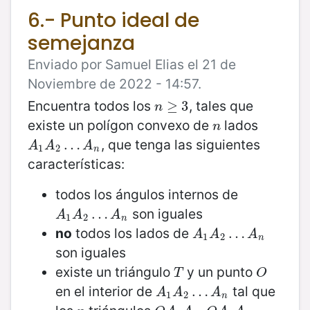
6.- Punto ideal de
semejanza
Enviado por Samuel Elias el 21 de
Noviembre de 2022 - 14:57.
Encuentra todos los
, tales que
n
≥
≥
3
3
n
existe un polígon convexo de
lados
n
n
, que tenga las siguientes
A
1
A
2
…
…
A
n
A
A
A
1
2
n
características:
todos los ángulos internos de
son iguales
A
1
A
2
…
…
A
n
A
A
A
1
2
n
no
todos los lados de
A
1
A
2
…
…
A
n
A
A
A
1
2
n
son iguales
existe un triángulo
y un punto
T
O
T
O
en el interior de
tal que
A
1
A
2
…
…
A
n
A
A
A
1
2
n