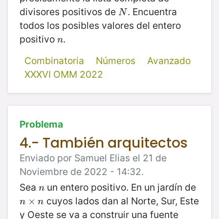
divisores positivos de
. Encuentra
N
N
todos los posibles valores del entero
positivo
.
n
n
Combinatoria
Números
Avanzado
XXXVI OMM 2022
Problema
4.- También arquitectos
Enviado por Samuel Elias el 21 de
Noviembre de 2022 - 14:32.
Sea
un entero positivo. En un jardín de
n
n
cuyos lados dan al Norte, Sur, Este
n
×
×
n
n
n
y Oeste se va a construir una fuente