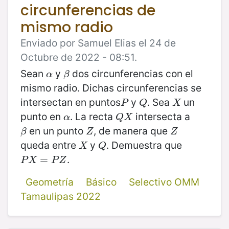
circunferencias de
mismo radio
Enviado por Samuel Elias el 24 de
Octubre de 2022 - 08:51.
Sean
y
dos circunferencias con el
α
β
α
β
mismo radio. Dichas circunferencias se
intersectan en puntos
y
. Sea
un
P
Q
X
P
Q
X
punto en
. La recta
intersecta a
α
Q
X
α
Q
X
en un punto
, de manera que
β
Z
Z
β
Z
Z
queda entre
y
. Demuestra que
X
Q
X
Q
.
P
X
=
P
=
Z
P
X
P
Z
Geometría
Básico
Selectivo OMM
Tamaulipas 2022