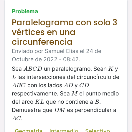
Problema
Paralelogramo con solo 3
vértices en una
circunferencia
Enviado por Samuel Elias el 24 de
Octubre de 2022 - 08:42.
Sea
un paralelogramo. Sean
y
A
B
C
D
K
A
B
C
D
K
las intersecciones del circuncírculo de
L
L
con los lados
y
A
B
C
A
D
C
D
A
B
C
A
D
C
D
respectivamente. Sea
el punto medio
M
M
del arco
que no contiene a
.
K
L
B
K
L
B
Demuestra que
es perpendicular a
D
M
D
M
.
A
C
A
C
Geometría
Intermedio
Selectivo