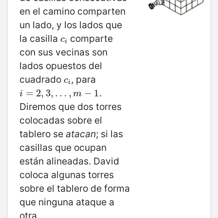
en el camino comparten
un lado, y los lados que
la casilla
comparte
c
i
c
i
con sus vecinas son
lados opuestos del
cuadrado
, para
c
i
c
i
.
i
=
=
2
,
3
2
,
,
…
3
,
,
m
…
−
,
1
−
1
i
m
Diremos que dos torres
colocadas sobre el
tablero se
atacan
; si las
casillas que ocupan
están alineadas. David
coloca algunas torres
sobre el tablero de forma
que ninguna ataque a
otra.