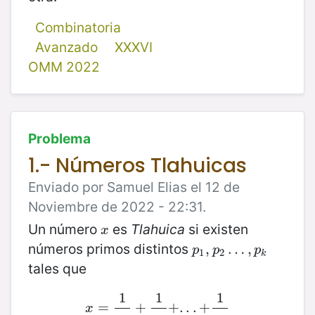
Combinatoria
Avanzado
XXXVI
OMM 2022
Problema
1.- Números Tlahuicas
Enviado por Samuel Elias el 12 de
Noviembre de 2022 - 22:31.
Un número
es
Tlahuica
si existen
x
x
números primos distintos
p
1
,
,
p
2
…
…
,
p
,
k
p
p
p
1
2
k
tales que
1
1
1
x
=
=
1
p
1
+
+
1
p
2
+
+
.
.
.
.
.
+
.
1
+
p
k
x