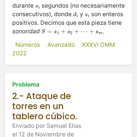
durante
segundos (no necesariamente
s
i
s
i
consecutivos), donde
y
son enteros
d
i
s
i
d
s
i
i
positivos. Decimos que esta pieza tiene
sonoridad
.
S
=
=
s
1
+
s
+
2
+
⋯
+
+
s
⋯
m
+
S
s
s
s
1
2
m
Números
Avanzado
XXXVI OMM
2022
Problema
2.- Ataque de
torres en un
tablero cúbico.
Enviado por Samuel Elias
el 12 de Noviembre de