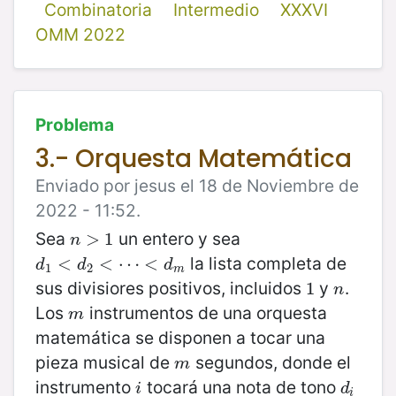
Combinatoria
Intermedio
XXXVI
OMM 2022
Problema
3.- Orquesta Matemática
Enviado por jesus el 18 de Noviembre de
2022 - 11:52.
Sea
un entero y sea
n
>
>
1
1
n
la lista completa de
d
1
<
<
d
2
<
⋯
<
<
⋯
d
m
<
d
d
d
1
2
m
sus divisiores positivos, incluidos
y
.
1
1
n
n
Los
instrumentos de una orquesta
m
m
matemática se disponen a tocar una
pieza musical de
segundos, donde el
m
m
instrumento
tocará una nota de tono
i
d
i
i
d
i