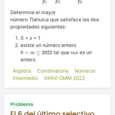
p
p
p
1
2
k
Determina el mayor
número
Tlahuica
que satisface las dos
propiedades siguientes:
0 <
x
< 1
existe un número entero
tal que
es un
0
0
<
<
m
≤
2022
≤
2022
m
x
m
m
x
entero.
Álgebra
Combinatoria
Números
Intermedio
XXXVI OMM 2022
Problema
El 6 del último selectivo