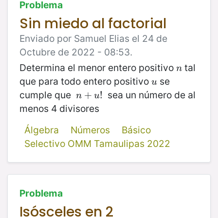
Problema
Sin miedo al factorial
Enviado por Samuel Elias el 24 de
Octubre de 2022 - 08:53.
Determina el menor entero positivo
tal
n
n
que para todo entero positivo
se
u
u
cumple que
sea un número de al
n
+
+
u
!
!
n
u
menos 4 divisores
Álgebra
Números
Básico
Selectivo OMM Tamaulipas 2022
Problema
Isósceles en 2