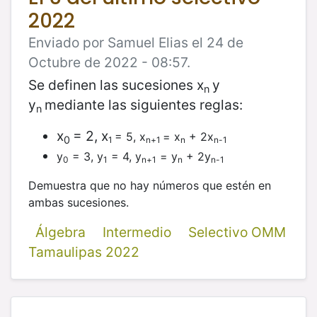
2022
Enviado por Samuel Elias el 24 de
Octubre de 2022 - 08:57.
Se definen las sucesiones x
y
n
y
mediante las siguientes reglas:
n
x
= 2, x
= 5, x
= x
+ 2x
0
1
n+1
n
n-1
y
= 3, y
= 4, y
= y
+ 2y
0
1
n+1
n
n-1
​Demuestra que no hay números que estén en
ambas sucesiones.
Álgebra
Intermedio
Selectivo OMM
Tamaulipas 2022