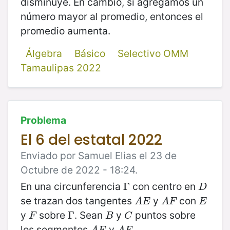
disminuye. En cambio, si agregamos un
número mayor al promedio, entonces el
promedio aumenta.
Álgebra
Básico
Selectivo OMM
Tamaulipas 2022
Problema
El 6 del estatal 2022
Enviado por Samuel Elias el 23 de
Octubre de 2022 - 18:24.
En una circunferencia
con centro en
Γ
Γ
D
D
se trazan dos tangentes
y
con
A
E
A
F
E
A
E
A
F
E
y
sobre
. Sean
y
puntos sobre
F
Γ
Γ
B
C
F
B
C
los segmentos
y
A
E
A
F