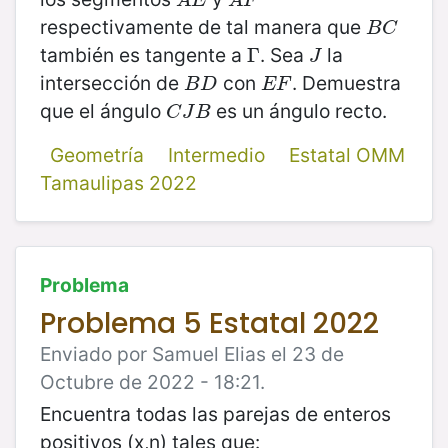
A
E
A
F
respectivamente de tal manera que
B
C
B
C
también es tangente a
. Sea
la
Γ
Γ
J
J
intersección de
con
. Demuestra
B
D
E
F
B
D
E
F
que el ángulo
es un ángulo recto.
C
J
B
C
J
B
Geometría
Intermedio
Estatal OMM
Tamaulipas 2022
Problema
Problema 5 Estatal 2022
Enviado por Samuel Elias el 23 de
Octubre de 2022 - 18:21.
Encuentra todas las parejas de enteros
positivos (x,n) tales que: