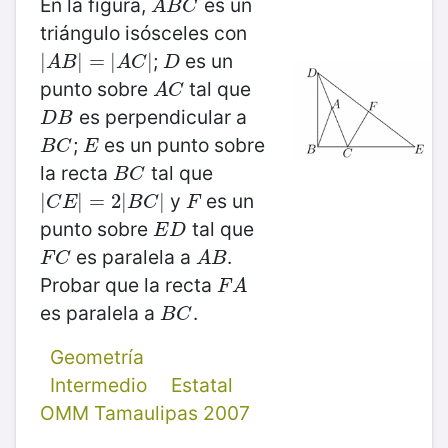
En la figura,
es un
A
B
C
A
B
C
triángulo isósceles con
;
es un
|
|
A
B
|
|
=
=
|
A
C
|
|
|
D
A
B
A
C
D
punto sobre
tal que
A
C
A
C
es perpendicular a
D
B
D
B
;
es un punto sobre
B
C
E
B
C
E
la recta
tal que
B
C
B
C
y
es un
|
|
C
E
|
=
|
=
2
|
B
2
C
|
|
|
F
C
E
B
C
F
punto sobre
tal que
E
D
E
D
es paralela a
.
F
C
A
B
F
C
A
B
Probar que la recta
F
A
F
A
es paralela a
.
B
C
B
C
Geometría
Intermedio
Estatal
OMM Tamaulipas 2007