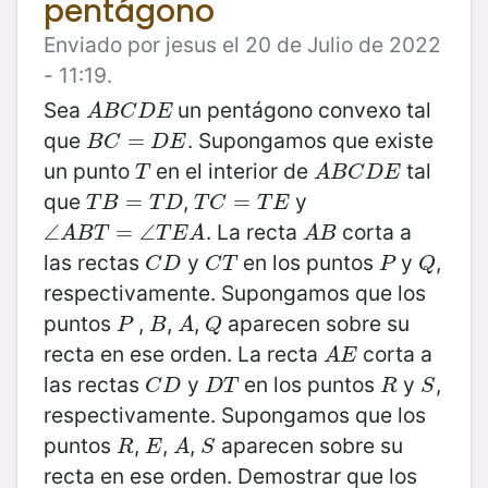
pentágono
Enviado por jesus el 20 de Julio de 2022
- 11:19.
Sea
un pentágono convexo tal
A
B
C
D
E
A
B
C
D
E
que
. Supongamos que existe
B
C
=
=
D
E
B
C
D
E
un punto
en el interior de
tal
T
A
B
C
D
E
T
A
B
C
D
E
que
,
y
T
B
=
=
T
D
T
C
=
=
T
E
T
B
T
D
T
C
T
E
. La recta
corta a
∠
∠
A
B
T
=
=
∠
T
∠
E
A
A
B
A
B
T
T
E
A
A
B
las rectas
y
en los puntos
y
,
C
D
C
T
P
Q
C
D
C
T
P
Q
respectivamente. Supongamos que los
puntos
,
,
,
aparecen sobre su
P
B
A
Q
P
B
A
Q
recta en ese orden. La recta
corta a
A
E
A
E
las rectas
y
en los puntos
y
,
C
D
D
T
R
S
C
D
D
T
R
S
respectivamente. Supongamos que los
puntos
,
,
,
aparecen sobre su
R
E
A
S
R
E
A
S
recta en ese orden. Demostrar que los