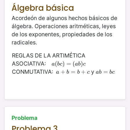
Álgebra básica
Acordeón de algunos hechos básicos de
álgebra. Operaciones aritméticas, leyes
de los exponentes, propiedades de los
radicales.
REGLAS DE LA ARTIMÉTICA
ASOCIATIVA:
a
(
(
b
c
)
)
=
=
(
a
(
b
)
c
)
a
b
c
a
b
c
CONMUTATIVA:
y
a
+
+
b
=
b
=
+
c
+
a
b
=
=
b
c
a
b
b
c
a
b
b
c
Problema
Problema 3