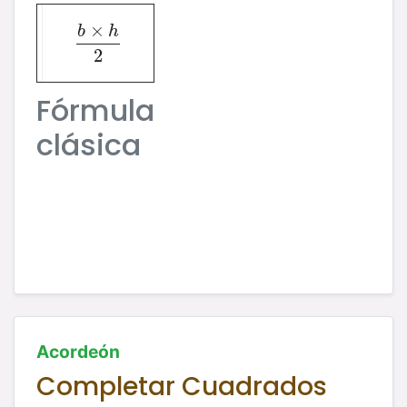
×
b
h
b
×
h
2
2
Fórmula
clásica
Acordeón
Completar Cuadrados