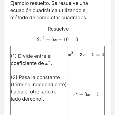
Ejemplo resuelto. Se resuelve una
ecuación cuadrática utilizando el
método de completar cuadrados.
Resuelve
2
2
2
x
2
−
−
6
6
x
−
−
10
10
=
0
=
0
x
x
2
x
−
2
−
3
3
x
−
−
5
5
=
=
0
0
x
x
(1) Divide entre el
2
coeficiente de
.
x
2
x
(2) Pasa la constante
(término independiente)
hacia el otro lado (el
2
x
2
−
−
3
3
x
=
=
5
5
x
x
lado derecho).