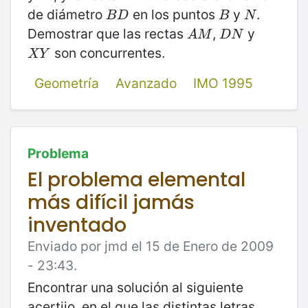
de diámetro
en los puntos
y
.
B
D
B
N
B
D
B
N
Demostrar que las rectas
,
y
A
M
D
N
A
M
D
N
son concurrentes.
X
Y
X
Y
Geometría
Avanzado
IMO 1995
Problema
El problema elemental
más difícil jamás
inventado
Enviado por jmd el 15 de Enero de 2009
- 23:43.
Encontrar una solución al siguiente
acertijo, en el que las distintas letras