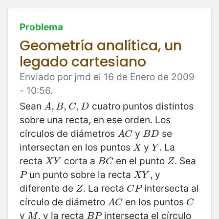
Problema
Geometría analítica, un
legado cartesiano
Enviado por jmd el 16 de Enero de 2009
- 10:56.
Sean
cuatro puntos distintos
A
,
,
B
,
C
,
,
D
,
A
B
C
D
sobre una recta, en ese orden. Los
círculos de diámetros
y
se
A
C
B
D
A
C
B
D
intersectan en los puntos
y
. La
X
Y
X
Y
recta
corta a
en el punto
. Sea
X
Y
B
C
Z
X
Y
B
C
Z
un punto sobre la recta
, y
P
X
Y
P
X
Y
diferente de
. La recta
intersecta al
Z
C
P
Z
C
P
círculo de diámetro
en los puntos
A
C
C
A
C
C
y
, y la recta
intersecta el círculo
M
B
P
M
B
P