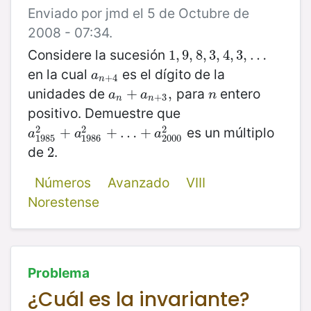
Enviado por jmd el 5 de Octubre de
2008 - 07:34.
Considere la sucesión
1
1
,
,
9
9
,
,
8
8
,
3
,
,
3
4
,
,
4
3
,
,
…
3
,
…
en la cual
es el dígito de la
a
n
+
4
a
+
4
n
unidades de
para
entero
a
n
+
+
a
n
+
3
,
,
n
a
a
n
+
3
n
n
positivo. Demuestre que
2
2
2
es un múltiplo
a
1985
+
2
+
a
1986
+
…
2
+
…
+
+
a
2000
2
a
a
a
1985
1986
2000
de
.
2
2
Números
Avanzado
VIII
Norestense
Problema
¿Cuál es la invariante?