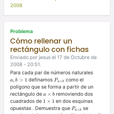
2008
Problema
Cómo rellenar un
rectángulo con fichas
Enviado por jesus el 17 de Octubre de
2008 - 20:51.
Para cada par de números naturales
definamos
como el
a
,
,
b
>
>
1
1
P
a
×
b
a
b
P
×
a
b
polígono que se forma a partir de un
rectángulo de
removiendo dos
a
×
×
b
a
b
cuadrados de
en dos esquinas
1
1
×
×
1
1
opuestas . Demuestra que
se
P
a
×
b
P
×
a
b