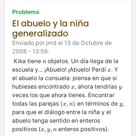
Problema
El abuelo y la niña
generalizado
Enviado por jmd el 13 de Octubre de
2008 - 13:59.
Kika tiene
objetos. Un día llega de la
n
n
escuela y… ¡Abuelo! ¡Abuelo! Perdí
. Y
x
x
el abuelo la consuela: piensa en que si
hubieses encontrado
, ahora tendrías
x
y
x
y
veces los que ahora tienes. Encontrar
todas las parejas
en términos de
,
(
(
x
,
,
n
)
)
y
x
n
y
para que el diálogo entre la niña y el
abuelo tenga sentido en enteros
positivos (
enteros positivos).
x
,
,
y
,
n
,
x
y
n