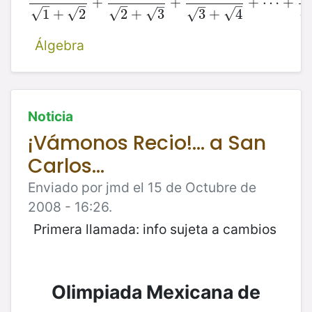
+
1
1
+
2
+
1
2
+
+
3
+
1
3
+
4
+
⋯
+
+
1
⋯
2007
+
+
–
–
–
–
–
–
√
√
√
√
√
√
√
1
+
2
2
+
3
3
+
4
Álgebra
Noticia
¡Vámonos Recio!... a San
Carlos...
Enviado por jmd el 15 de Octubre de
2008 - 16:26.
Primera llamada: info sujeta a cambios
Olimpiada Mexicana de