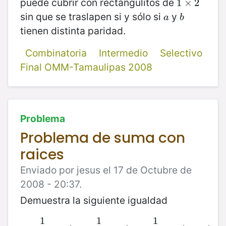
puede cubrir con rectángulitos de
1
1
×
×
2
2
sin que se traslapen si y sólo si
y
a
b
a
b
tienen distinta paridad.
Combinatoria
Intermedio
Selectivo
Final OMM-Tamaulipas 2008
Problema
Problema de suma con
raices
Enviado por jesus el 17 de Octubre de
2008 - 20:37.
Demuestra la siguiente igualdad
1
1
1