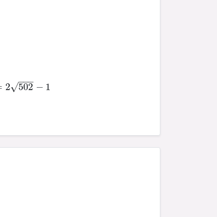
−
−
−
=
2
502
−
1
√