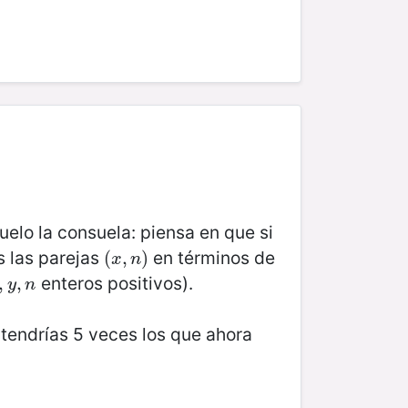
buelo la consuela: piensa en que si
s las parejas
en términos de
(
(
x
,
,
n
)
)
x
n
enteros positivos).
,
,
y
,
n
,
y
n
a tendrías 5 veces los que ahora