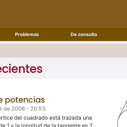
Problemas
De consulta
ecientes
de potencias
e de 2008 - 20:53.
vértice del cuadrado está trazada una
e 1 y la longitud de la tangente es 2.