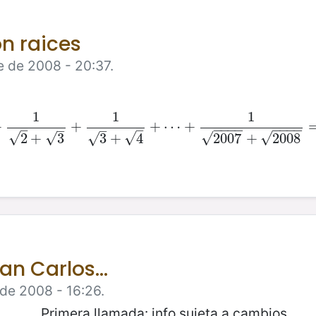
n raices
e de 2008 - 20:37.
1
1
1
+
1
1
+
2
+
1
2
+
+
3
+
1
3
+
4
+
⋯
+
+
1
⋯
2007
+
+
2008
=
2
502
−
1
−
−
−
−
−
−
−
−
–
–
–
–
√
√
√
√
√
√
2007
+
2008
2
+
3
3
+
4
an Carlos...
de 2008 - 16:26.
Primera llamada: info sujeta a cambios