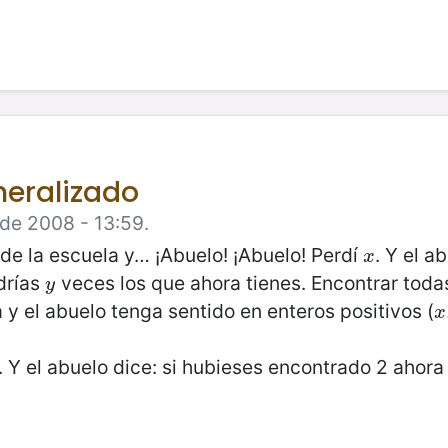
neralizado
 de 2008 - 13:59.
 de la escuela y… ¡Abuelo! ¡Abuelo! Perdí
. Y el a
x
x
drías
veces los que ahora tienes. Encontrar toda
y
y
a y el abuelo tenga sentido en enteros positivos (
x
x
2. Y el abuelo dice: si hubieses encontrado 2 ahor