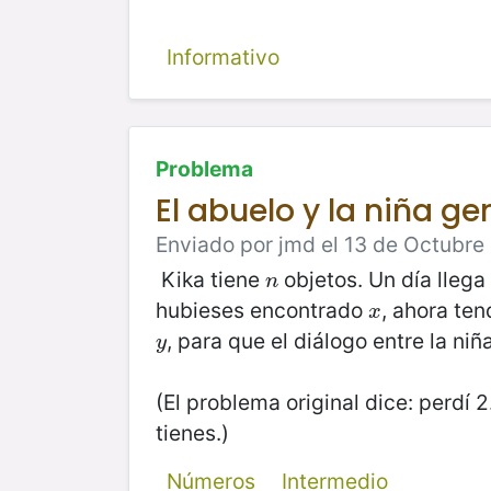
Informativo
Problema
El abuelo y la niña ge
Enviado por jmd el 13 de Octubre
Kika tiene
objetos. Un día llega
n
n
hubieses encontrado
, ahora ten
x
x
, para que el diálogo entre la niñ
y
y
(El problema original dice: perdí 
tienes.)
Números
Intermedio