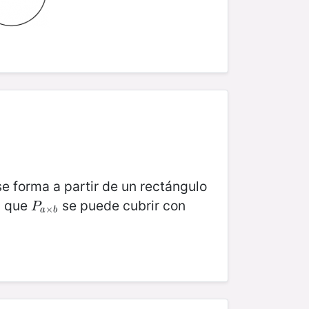
e forma a partir de un rectángulo
a que
se puede cubrir con
P
a
×
b
P
×
a
b