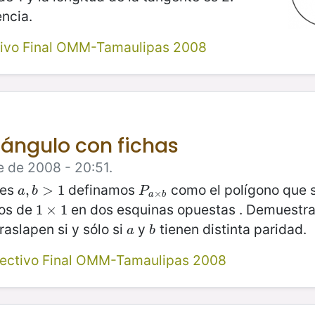
encia.
tivo Final OMM-Tamaulipas 2008
tángulo con fichas
e de 2008 - 20:51.
les
definamos
como el polígono que s
a
,
,
b
>
>
1
1
P
a
×
b
a
b
P
×
a
b
os de
en dos esquinas opuestas . Demuestr
1
1
×
×
1
1
raslapen si y sólo si
y
tienen distinta paridad.
a
b
a
b
lectivo Final OMM-Tamaulipas 2008