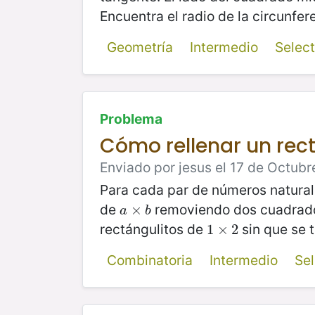
Encuentra el radio de la circunfer
Geometría
Intermedio
Selec
Problema
Cómo rellenar un rec
Enviado por jesus el 17 de Octubr
Para cada par de números natura
de
removiendo dos cuadrad
a
×
×
b
a
b
rectángulitos de
sin que se t
1
1
×
×
2
2
Combinatoria
Intermedio
Se