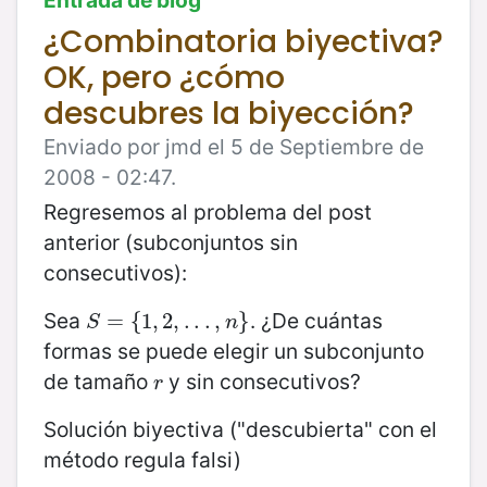
Entrada de blog
¿Combinatoria biyectiva?
OK, pero ¿cómo
descubres la biyección?
Enviado por jmd el 5 de Septiembre de
2008 - 02:47.
Regresemos al problema del post
anterior (subconjuntos sin
consecutivos):
Sea
. ¿De cuántas
S
=
=
{
1
,
{
2
1
,
,
.
.
2
.
,
,
n
.
}
.
.
,
}
S
n
formas se puede elegir un subconjunto
de tamaño
y sin consecutivos?
r
r
Solución biyectiva ("descubierta" con el
método regula falsi)