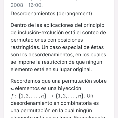
2008 - 16:00.
Desordenamientos (derangement)
Dentro de las aplicaciones del principio
de inclusión-exclusión está el conteo de
permutaciones con posiciones
restringidas. Un caso especial de éstas
son los desordenamientos, en los cuales
se impone la restricción de que ningún
elemento esté en su lugar original.
Recordemos que una permutación sobre
elementos es una biyección
n
n
. Un
f
:
{
:
1
,
{
2
1
,
,
.
.
2
.
,
,
n
.
}
.
→
.
{
,
1
,
2
}
,
.
→
.
.
,
n
{
}
1
,
2
,
.
.
.
,
}
f
n
n
desordenamiento en combinatoria es
una permutación en la cual ningún
elemento está en su lugar. Formalmente,