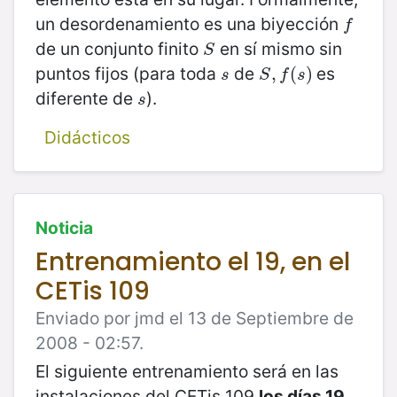
un desordenamiento es una biyección
f
f
de un conjunto finito
en sí mismo sin
S
S
puntos fijos (para toda
de
es
s
S
,
,
f
(
s
(
)
)
s
S
f
s
diferente de
).
s
s
Didácticos
Noticia
Entrenamiento el 19, en el
CETis 109
Enviado por jmd el 13 de Septiembre de
2008 - 02:57.
El siguiente entrenamiento será en las
instalaciones del CETis 109
los días 19,