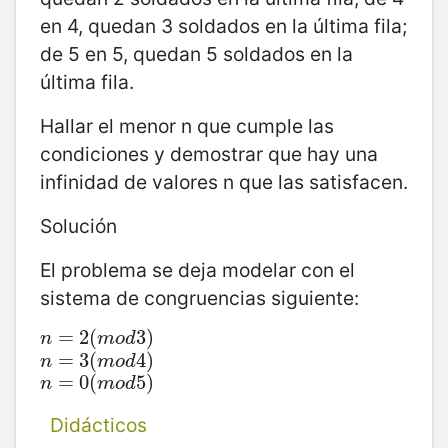
en 4, quedan 3 soldados en la última fila;
de 5 en 5, quedan 5 soldados en la
última fila.
Hallar el menor n que cumple las
condiciones y demostrar que hay una
infinidad de valores n que las satisfacen.
Solución
El problema se deja modelar con el
sistema de congruencias siguiente:
n
=
=
2
(
2
m
(
o
d
3
)
3
)
n
m
o
d
n
=
=
3
(
3
m
(
o
d
4
)
4
)
n
m
o
d
n
=
=
0
(
0
m
(
o
d
5
)
5
)
n
m
o
d
Didácticos