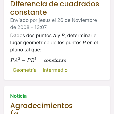
Diferencia de cuadrados
constante
Enviado por jesus el 26 de Noviembre
de 2008 - 13:07.
Dados dos puntos
A
y
B
, determinar el
lugar geométrico de los puntos
P
en el
plano tal que:
2
2
P
A
2
−
−
P
B
2
=
c
o
=
n
s
t
a
n
t
e
P
A
P
B
c
o
n
s
t
a
n
t
e
Geometría
Intermedio
Noticia
Agradecimientos