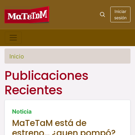
Iniciar
sesión
Inicio
Publicaciones
Recientes
Noticia
MaTeTaM está de
estreno... ¿quen pompó?