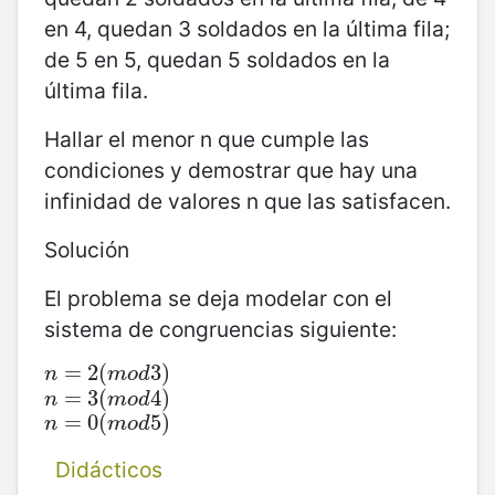
en 4, quedan 3 soldados en la última fila;
de 5 en 5, quedan 5 soldados en la
última fila.
Hallar el menor n que cumple las
condiciones y demostrar que hay una
infinidad de valores n que las satisfacen.
Solución
El problema se deja modelar con el
sistema de congruencias siguiente:
n
=
=
2
(
2
m
(
o
d
3
)
3
)
n
m
o
d
n
=
=
3
(
3
m
(
o
d
4
)
4
)
n
m
o
d
n
=
=
0
(
0
m
(
o
d
5
)
5
)
n
m
o
d
Didácticos