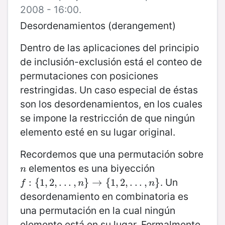
2008 - 16:00.
Desordenamientos (derangement)
Dentro de las aplicaciones del principio
de inclusión-exclusión está el conteo de
permutaciones con posiciones
restringidas. Un caso especial de éstas
son los desordenamientos, en los cuales
se impone la restricción de que ningún
elemento esté en su lugar original.
Recordemos que una permutación sobre
elementos es una biyección
n
n
. Un
f
:
{
:
1
,
{
2
1
,
,
.
.
2
.
,
,
n
.
}
.
→
.
{
,
1
,
2
}
,
.
→
.
.
,
n
{
}
1
,
2
,
.
.
.
,
}
f
n
n
desordenamiento en combinatoria es
una permutación en la cual ningún
elemento está en su lugar. Formalmente,