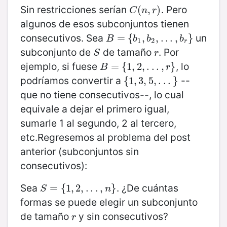
Sin restricciones serían
. Pero
C
(
(
n
,
,
r
)
)
C
n
r
algunos de esos subconjuntos tienen
consecutivos. Sea
un
B
=
=
{
b
{
1
,
b
2
,
,
.
.
.
,
,
b
.
.
r
}
.
,
}
B
b
b
b
1
2
r
subconjunto de
de tamaño
. Por
S
r
S
r
ejemplo, si fuese
, lo
B
=
=
{
1
,
{
2
1
,
.
,
.
.
2
,
r
,
}
.
.
.
,
}
B
r
podríamos convertir a
--
{
{
1
1
,
3
,
3
,
5
,
,
5
.
.
,
.
}
.
.
.
}
que no tiene consecutivos--, lo cual
equivale a dejar el primero igual,
sumarle 1 al segundo, 2 al tercero,
etc.Regresemos al problema del post
anterior (subconjuntos sin
consecutivos):
Sea
. ¿De cuántas
S
=
=
{
1
,
{
2
1
,
,
.
.
2
.
,
,
n
.
}
.
.
,
}
S
n
formas se puede elegir un subconjunto
de tamaño
y sin consecutivos?
r
r