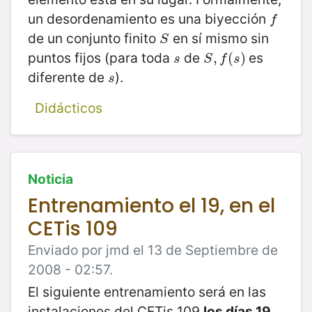
un desordenamiento es una biyección
f
f
de un conjunto finito
en sí mismo sin
S
S
puntos fijos (para toda
de
es
s
S
,
,
f
(
s
(
)
)
s
S
f
s
diferente de
).
s
s
Didácticos
Noticia
Entrenamiento el 19, en el
CETis 109
Enviado por jmd el 13 de Septiembre de
2008 - 02:57.
El siguiente entrenamiento será en las
instalaciones del CETis 109
los días 19,