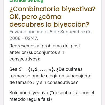
Entrada de blog
¿Combinatoria biyectiva?
OK, pero ¿cómo
descubres la biyección?
Enviado por jmd el 5 de Septiembre de
2008 - 02:47.
Regresemos al problema del post
anterior (subconjuntos sin
consecutivos):
Sea
. ¿De cuántas
S
=
=
{
1
,
{
2
1
,
,
.
.
2
.
,
,
n
.
}
.
.
,
}
S
n
formas se puede elegir un subconjunto
de tamaño
y sin consecutivos?
r
r
Solución biyectiva ("descubierta" con el
método regula falsi)