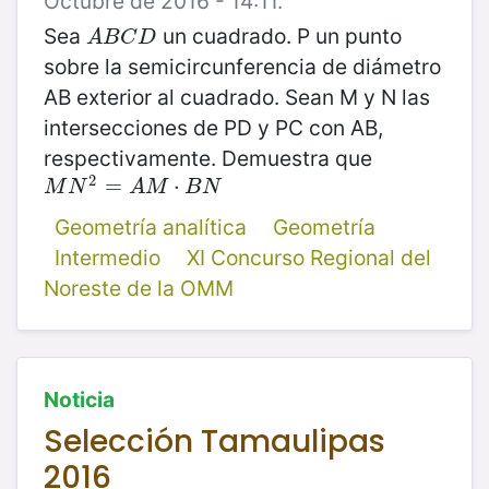
Octubre de 2016 - 14:11.
Sea
un cuadrado. P un punto
A
B
C
D
A
B
C
D
sobre la semicircunferencia de diámetro
AB exterior al cuadrado. Sean M y N las
intersecciones de PD y PC con AB,
respectivamente. Demuestra que
2
M
N
2
=
A
=
M
⋅
B
N
⋅
M
N
A
M
B
N
Geometría analítica
Geometría
Intermedio
XI Concurso Regional del
Noreste de la OMM
Noticia
Selección Tamaulipas
2016