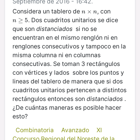
Septiembre de 2016 - 16:42.
Considera un tablero de
, con
n
×
×
n
n
n
. Dos cuadritos unitarios se dice
n
≥
≥
5
5
n
que son
distanciados
si no se
encuentran en el mismo renglón ni en
renglones consecutivos y tampoco en la
misma columna ni en columnas
consecutivas. Se toman 3 rectángulos
con vértices y lados sobre los puntos y
lineas del tablero de manera que si dos
cuadritos unitarios pertencen a distintos
rectángulos entonces son
distanciados
.
¿De cuántas maneras es posible hacer
esto?
Combinatoria
Avanzado
XI
Concurso Regional del Noreste de la