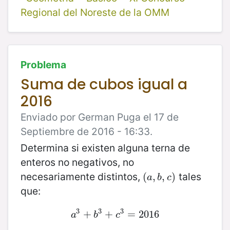
Regional del Noreste de la OMM
Problema
Suma de cubos igual a
2016
Enviado por German Puga el 17 de
Septiembre de 2016 - 16:33.
Determina si existen alguna terna de
enteros no negativos, no
necesariamente distintos,
tales
(
(
a
,
,
b
,
,
c
)
)
a
b
c
que:
3
3
3
a
3
+
+
b
3
+
+
c
3
=
=
2016
2016
a
b
c