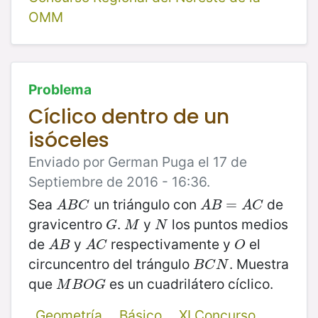
OMM
Problema
Cíclico dentro de un
isóceles
Enviado por German Puga el 17 de
Septiembre de 2016 - 16:36.
Sea
un triángulo con
de
A
B
C
A
B
=
=
A
C
A
B
C
A
B
A
C
gravicentro
.
y
los puntos medios
G
M
N
G
M
N
de
y
respectivamente y
el
A
B
A
C
O
A
B
A
C
O
circuncentro del trángulo
. Muestra
B
C
N
B
C
N
que
es un cuadrilátero cíclico.
M
B
O
G
M
B
O
G
Geometría
Básico
XI Concurso