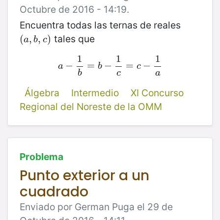
Octubre de 2016 - 14:19.
Encuentra todas las ternas de reales
tales que
(
(
a
,
,
b
,
,
c
)
)
a
b
c
1
1
1
−
a
−
1
=
b
=
b
−
−
1
c
=
=
c
−
1
−
a
a
b
c
b
c
a
Álgebra
Intermedio
XI Concurso
Regional del Noreste de la OMM
Problema
Punto exterior a un
cuadrado
Enviado por German Puga el 29 de