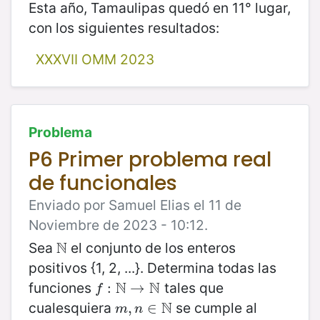
Esta año, Tamaulipas quedó en 11° lugar,
con los siguientes resultados:
XXXVII OMM 2023
Problema
P6 Primer problema real
de funcionales
Enviado por Samuel Elias el 11 de
Noviembre de 2023 - 10:12.
N
Sea
el conjunto de los enteros
N
positivos {1, 2, ...}. Determina todas las
N
N
funciones
tales que
f
:
N
:
→
N
→
f
N
cualesquiera
se cumple al
m
,
,
n
∈
∈
N
m
n