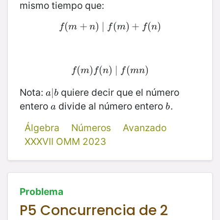
mismo tiempo que:
(
f
(
m
+
+
n
)
)
|
|
f
(
(
m
)
)
+
+
f
(
n
)
(
)
f
m
n
f
m
f
n
(
f
(
m
)
)
f
(
(
n
)
)
|
|
f
(
m
(
n
)
)
f
m
f
n
f
m
n
Nota:
quiere decir que el número
a
|
|
b
a
b
entero
divide al número entero
.
a
b
a
b
Álgebra
Números
Avanzado
XXXVII OMM 2023
Problema
P5 Concurrencia de 2