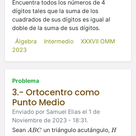
Encuentra todos los números de 4
dígitos tales que la suma de los
cuadrados de sus dígitos es igual al
doble de la suma de sus dígitos.
Álgebra
Intermedio
XXXVII OMM
2023
Problema
3.- Ortocentro como
Punto Medio
Enviado por Samuel Elias el 1 de
Noviembre de 2023 - 18:31.
Sean
un triángulo acutángulo,
A
B
C
H
A
B
C
H