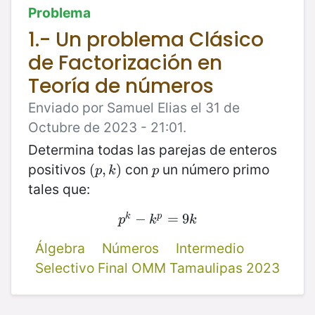
Problema
1.- Un problema Clásico
de Factorización en
Teoría de números
Enviado por Samuel Elias el 31 de
Octubre de 2023 - 21:01.
Determina todas las parejas de enteros
positivos
con
un número primo
(
(
p
,
,
k
)
)
p
p
k
p
tales que:
p
k
−
−
k
p
=
9
=
k
9
k
p
p
k
k
Álgebra
Números
Intermedio
Selectivo Final OMM Tamaulipas 2023