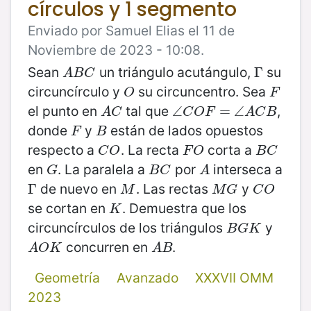
círculos y 1 segmento
Enviado por Samuel Elias el 11 de
Noviembre de 2023 - 10:08.
Sean
un triángulo acutángulo,
su
A
B
C
Γ
Γ
A
B
C
circuncírculo y
su circuncentro. Sea
O
F
O
F
el punto en
tal que
,
A
C
∠
∠
C
O
F
=
=
∠
A
∠
C
B
A
C
C
O
F
A
C
B
donde
y
están de lados opuestos
F
B
F
B
respecto a
. La recta
corta a
C
O
F
O
B
C
C
O
F
O
B
C
en
. La paralela a
por
interseca a
G
B
C
A
G
B
C
A
de nuevo en
. Las rectas
y
Γ
Γ
M
M
G
C
O
M
M
G
C
O
se cortan en
. Demuestra que los
K
K
circuncírculos de los triángulos
y
B
G
K
B
G
K
concurren en
.
A
O
K
A
B
A
O
K
A
B
Geometría
Avanzado
XXXVII OMM
2023