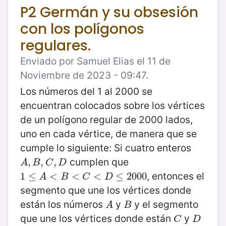
P2 Germán y su obsesión
con los polígonos
regulares.
Enviado por Samuel Elias el 11 de
Noviembre de 2023 - 09:47.
Los números del 1 al 2000 se
encuentran colocados sobre los vértices
de un polígono regular de 2000 lados,
uno en cada vértice, de manera que se
cumple lo siguiente: Si cuatro enteros
cumplen que
A
,
,
B
,
C
,
,
D
,
A
B
C
D
, entonces el
1
1
≤
≤
A
<
B
<
<
C
<
D
<
≤
2000
<
≤
2000
A
B
C
D
segmento que une los vértices donde
están los números
y
y el segmento
A
B
A
B
que une los vértices donde están
y
C
D
C
D