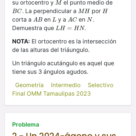
su ortocentro y
el punto medio de
M
M
. La perpendicular a
por
B
C
M
H
H
B
C
M
H
H
corta a
en
y a
en
.
A
B
L
A
C
N
A
B
L
A
C
N
Demuestra que
.
L
H
=
=
H
N
L
H
H
N
NOTA:
El ortocentro es la intersección
de las alturas del triáungulo.
Un triángulo acutángulo es aquel que
tiene sus 3 ángulos agudos.
Geometría
Intermedio
Selectivo
Final OMM Tamaulipas 2023
Problema