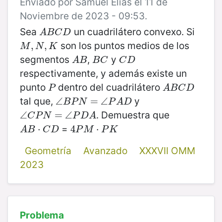
Enviado por Samuel Elias el 11 de
Noviembre de 2023 - 09:53.
Sea
un cuadrilátero convexo. Si
A
B
C
D
A
B
C
D
son los puntos medios de los
M
,
,
N
,
K
,
M
N
K
segmentos
,
y
A
B
B
C
C
D
A
B
B
C
C
D
respectivamente, y además existe un
punto
dentro del cuadrilátero
P
A
B
C
D
P
A
B
C
D
tal que,
y
∠
∠
B
P
N
=
∠
=
P
∠
A
D
B
P
N
P
A
D
. Demuestra que
∠
∠
C
P
N
=
=
∠
P
∠
D
A
C
P
N
P
D
A
=
A
B
⋅
C
⋅
D
4
4
P
M
⋅
P
⋅
K
A
B
C
D
P
M
P
K
Geometría
Avanzado
XXXVII OMM
2023
Problema