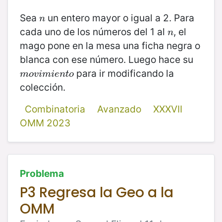
Sea
un entero mayor o igual a 2. Para
n
n
cada uno de los números del 1 al
, el
n
n
mago pone en la mesa una ficha negra o
blanca con ese número. Luego hace su
para ir modificando la
m
o
v
i
m
i
e
n
t
o
m
o
v
i
m
i
e
n
t
o
colección.
Combinatoria
Avanzado
XXXVII
OMM 2023
Problema
P3 Regresa la Geo a la
OMM