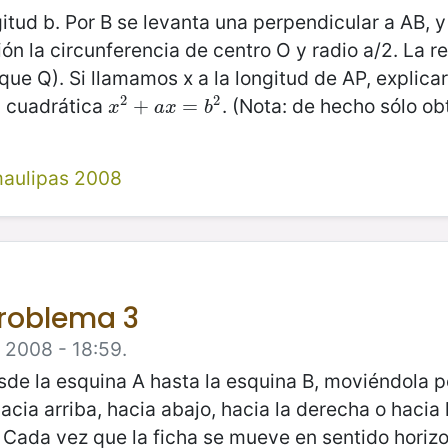
ud b. Por B se levanta una perpendicular a AB, y s
n la circunferencia de centro O y radio a/2. La re
que Q). Si llamamos x a la longitud de AP, explica
2
2
n cuadrática
. (Nota: de hecho sólo obt
x
2
+
+
a
x
=
b
=
2
x
a
x
b
aulipas 2008
Problema 3
e 2008 - 18:59.
sde la esquina A hasta la esquina B, moviéndola po
cia arriba, hacia abajo, hacia la derecha o hacia 
 Cada vez que la ficha se mueve en sentido horizo