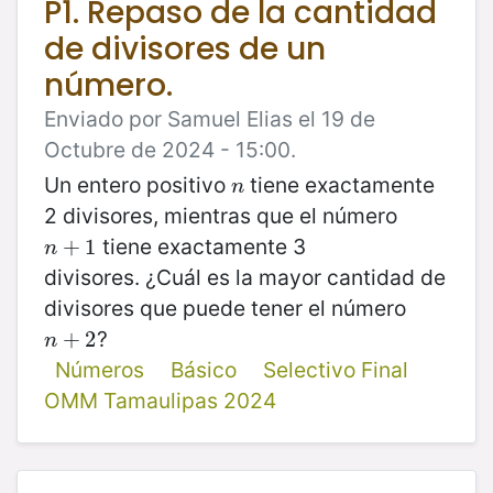
P1. Repaso de la cantidad
de divisores de un
número.
Enviado por Samuel Elias el 19 de
Octubre de 2024 - 15:00.
Un entero positivo
tiene exactamente
n
n
2 divisores, mientras que el número
tiene exactamente 3
n
+
+
1
1
n
divisores. ¿Cuál es la mayor cantidad de
divisores que puede tener el número
?
n
+
+
2
2
n
Números
Básico
Selectivo Final
OMM Tamaulipas 2024