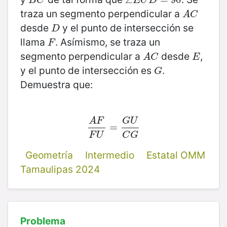
B
C
E
U
D
traza un segmento perpendicular a
A
C
A
C
desde
y el punto de intersección se
D
D
llama
. Asímismo, se traza un
F
F
segmento perpendicular a
desde
,
A
C
E
A
C
E
y el punto de intersección es
.
G
G
Demuestra que:
A
F
G
U
A
F
F
U
=
=
G
U
C
G
F
U
C
G
Geometría
Intermedio
Estatal OMM
Tamaulipas 2024
Problema