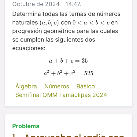
Octubre de 2024 - 14:47.
Determina todas las ternas de números
naturales
con
en
(
(
a
,
,
b
,
,
c
)
)
0
0
<
<
a
<
b
<
<
c
<
a
b
c
a
b
c
progresión geométrica para las cuales
se cumplen las siguientes dos
ecuaciones:
a
+
+
b
+
+
c
=
=
35
35
a
b
c
2
2
2
a
2
+
+
b
2
+
+
c
2
=
=
525
525
a
b
c
Álgebra
Números
Básico
Semifinal OMM Tamaulipas 2024
Problema