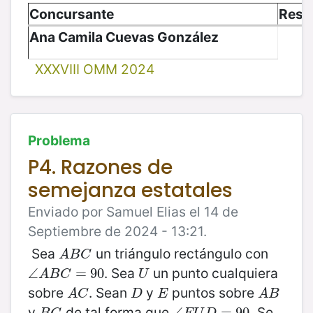
Concursante
Resu
Ana Camila Cuevas González
XXXVIII OMM 2024
Problema
P4. Razones de
semejanza estatales
Enviado por Samuel Elias el 14 de
Septiembre de 2024 - 13:21.
Sea
un triángulo rectángulo con
A
B
C
A
B
C
. Sea
un punto cualquiera
∠
∠
A
B
C
=
=
90
90
U
A
B
C
U
sobre
. Sean
y
puntos sobre
A
C
D
E
A
B
A
C
D
E
A
B
y
de tal forma que
. Se
B
C
∠
∠
E
U
D
=
=
90
90