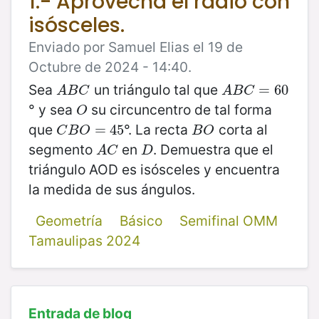
1.- Aprovecha el radio con
isósceles.
Enviado por Samuel Elias el 19 de
Octubre de 2024 - 14:40.
Sea
un triángulo tal que
A
B
C
A
B
C
=
60
=
60
A
B
C
A
B
C
° y sea
su circuncentro de tal forma
O
O
que
°. La recta
corta al
C
B
O
=
=
45
45
B
O
C
B
O
B
O
segmento
en
. Demuestra que el
A
C
D
A
C
D
triángulo AOD es isósceles y encuentra
la medida de sus ángulos.
Geometría
Básico
Semifinal OMM
Tamaulipas 2024
Entrada de blog