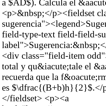
a $AD$). Calcula el &aacu
<p>&nbsp;</p><fieldset cl
sugerencia"><legend>Suger
field-type-text field-field-
label">Sugerencia:&nbsp;</
<div class="field-item odd
total y qu&iacute;tale el &
recuerda que la f&oacute;rm
es $\dfrac{(B+b)h}{2}$.</
</fieldset> <p><a