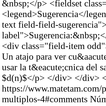
&nbsp;</p> <fieldset class
<legend>Sugerencia</legend
text field-field-sugerencia"
label">Sugerencia:&nbsp;</
<div class="field-item odd"
Un atajo para ver cu&aacute
usar la t&eacute;cnica del 
$d(n)$</p> </div> </div> <
https://www.matetam.com/p
multiplos-4#comments
Núm