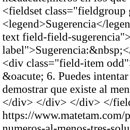
<fieldset class="fieldgroup
<legend>Sugerencia</legend
text field-field-sugerencia"
label">Sugerencia:&nbsp;</
<div class="field-item od
&oacute; 6. Puedes intentar u
demostrar que existe al me
</div> </div> </div> </fiel
https://www.matetam.com/p
numeros-al-menos-tres-solu