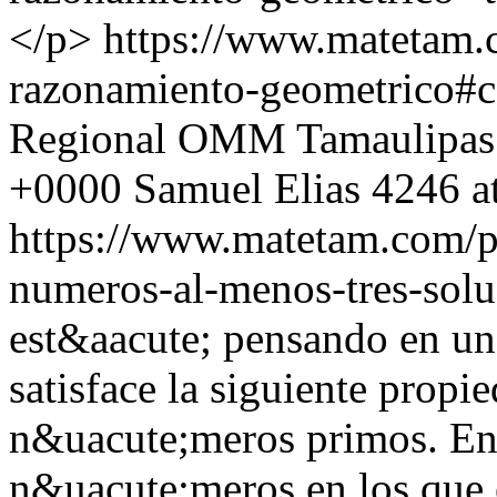
</p>
https://www.matetam.
razonamiento-geometrico#
Regional OMM Tamaulipas
+0000
Samuel Elias
4246 a
https://www.matetam.com/p
numeros-al-menos-tres-solu
est&aacute; pensando en u
satisface la siguiente prop
n&uacute;meros primos. Enc
n&uacute;meros en los que