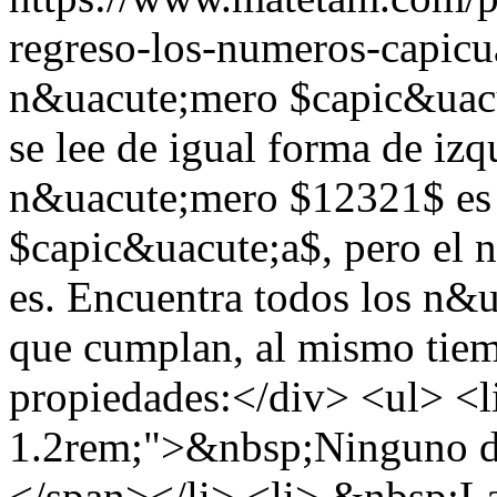
regreso-los-numeros-capicu
n&uacute;mero $capic&uacu
se lee de igual forma de izq
n&uacute;mero $12321$ es
$capic&uacute;a$, pero el
es. Encuentra todos los n&
que cumplan, al mismo tiemp
propiedades:</div> <ul> <li
1.2rem;">&nbsp;Ninguno de 
</span></li> <li> &nbsp;La