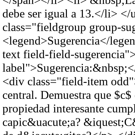
debe ser igual a 13.</li> <
class="fieldgroup group-su
<legend>Sugerencia</legend
text field-field-sugerencia"
label">Sugerencia:&nbsp;</
<div class="field-item odd
central. Demuestra que $c$
propiedad interesante cump
capic&uacute;a? &iquest;C&