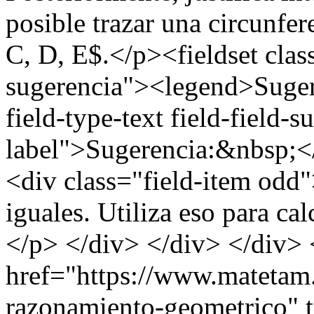
posible trazar una circunfe
C, D, E$.</p><fieldset clas
sugerencia"><legend>Suger
field-type-text field-field-
label">Sugerencia:&nbsp;</
<div class="field-item odd
iguales. Utiliza eso para ca
</p> </div> </div> </div> 
href="https://www.matetam
razonamiento-geometrico" 