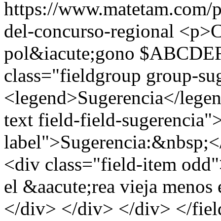
https://www.matetam.com/p
del-concurso-regional
<p>Ca
pol&iacute;gono $ABCDEF$
class="fieldgroup group-su
<legend>Sugerencia</legend
text field-field-sugerencia"
label">Sugerencia:&nbsp;</
<div class="field-item odd"
el &aacute;rea vieja menos
</div> </div> </div> </fie