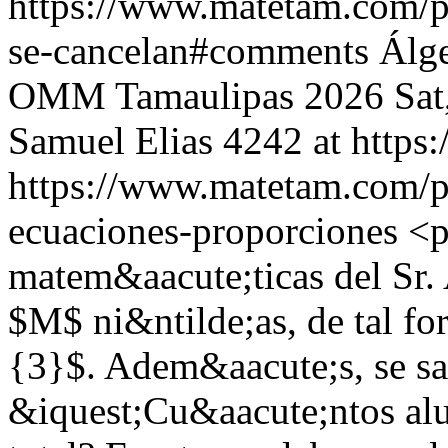
https://www.matetam.com/p
se-cancelan#comments
Álg
OMM Tamaulipas 2026
Sat
Samuel Elias
4242 at http
https://www.matetam.com/p
ecuaciones-proporciones
<p
matem&aacute;ticas del Sr.
$M$ ni&ntilde;as, de tal f
{3}$. Adem&aacute;s, se 
&iquest;Cu&aacute;ntos alu