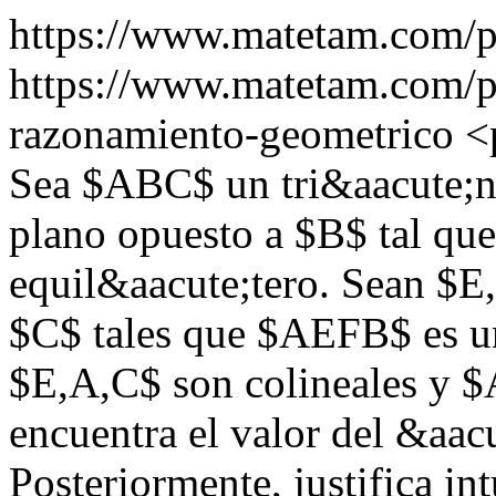
https://www.matetam.com/p
https://www.matetam.com/p
razonamiento-geometrico
<
Sea $ABC$ un tri&aacute;n
plano opuesto a $B$ tal qu
equil&aacute;tero. Sean $E,
$C$ tales que $AEFB$ es u
$E,A,C$ son colineales y $
encuentra el valor del &aa
Posteriormente, justifica i