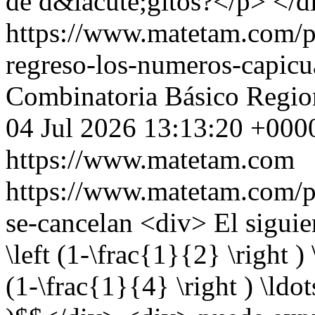
de d&iacute;gitos?</p> </d
https://www.matetam.com/p
regreso-los-numeros-capicu
Combinatoria
Básico
Regio
04 Jul 2026 13:13:20 +000
https://www.matetam.com
https://www.matetam.com/p
se-cancelan
<div> El sigui
\left (1-\frac{1}{2} \right ) 
(1-\frac{1}{4} \right ) \ldot