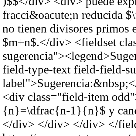
)$$</div> <div> puede exp
fracci&oacute;n reducida 
no tienen divisores primos
$m+n$.</div> <fieldset cla
sugerencia"><legend>Suger
field-type-text field-field-
label">Sugerencia:&nbsp;</
<div class="field-item odd
{n}=\dfrac{n-1}{n}$ y can
</div> </div> </div> </fiel