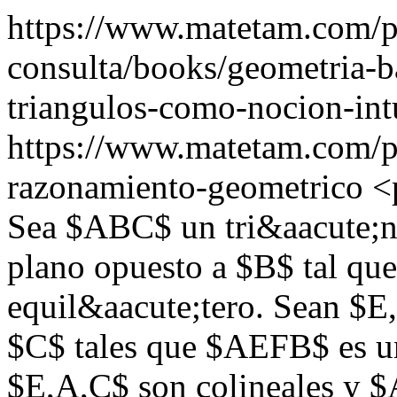
https://www.matetam.com/pu
consulta/books/geometria-b
triangulos-como-nocion-int
https://www.matetam.com/p
razonamiento-geometrico
<
Sea $ABC$ un tri&aacute;n
plano opuesto a $B$ tal qu
equil&aacute;tero. Sean $E,
$C$ tales que $AEFB$ es u
$E,A,C$ son colineales y $