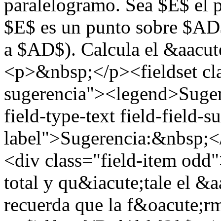
paralelogramo. Sea $E$ el p
$E$ es un punto sobre $AD$
a $AD$). Calcula el &aacu
<p>&nbsp;</p><fieldset cl
sugerencia"><legend>Suger
field-type-text field-field-
label">Sugerencia:&nbsp;</
<div class="field-item odd
total y qu&iacute;tale el &
recuerda que la f&oacute;rm