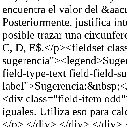
encuentra el valor del &aa
Posteriormente, justifica i
posible trazar una circunfe
C, D, E$.</p><fieldset clas
sugerencia"><legend>Suger
field-type-text field-field-
label">Sugerencia:&nbsp;</
<div class="field-item odd
iguales. Utiliza eso para ca
</p> </div> </div> </div> 