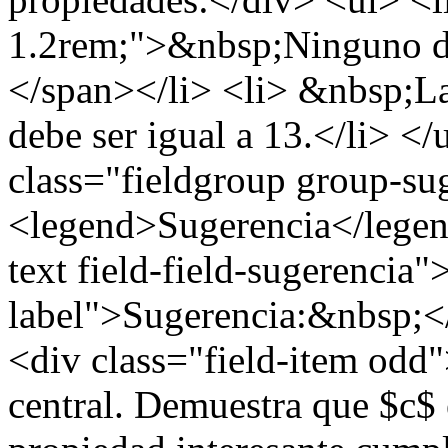
1.2rem;">&nbsp;Ninguno de 
</span></li> <li> &nbsp;La
debe ser igual a 13.</li> <
class="fieldgroup group-su
<legend>Sugerencia</legend
text field-field-sugerencia"
label">Sugerencia:&nbsp;</
<div class="field-item odd
central. Demuestra que $c$