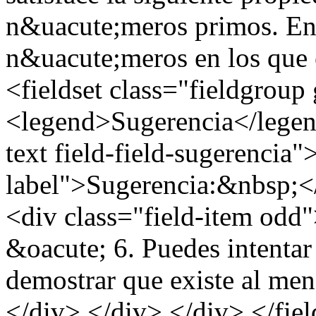
n&uacute;meros primos. Enc
n&uacute;meros en los que
<fieldset class="fieldgroup
<legend>Sugerencia</legend
text field-field-sugerencia"
label">Sugerencia:&nbsp;</
<div class="field-item od
&oacute; 6. Puedes intentar u
demostrar que existe al me
</div> </div> </div> </fiel