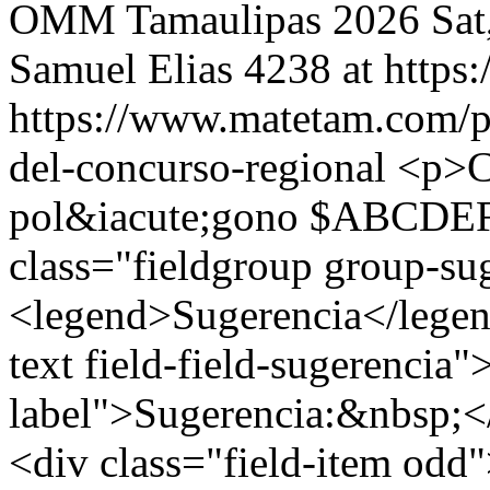
OMM Tamaulipas 2026
Sat
Samuel Elias
4238 at http
https://www.matetam.com/p
del-concurso-regional
<p>Ca
pol&iacute;gono $ABCDEF$
class="fieldgroup group-su
<legend>Sugerencia</legend
text field-field-sugerencia"
label">Sugerencia:&nbsp;</
<div class="field-item odd"