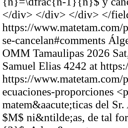
{n}=\dfrac{n-1}{n}$ y can
</div> </div> </div> </fiel
https://www.matetam.com/p
se-cancelan#comments
Álg
OMM Tamaulipas 2026
Sat
Samuel Elias
4242 at http
https://www.matetam.com/p
ecuaciones-proporciones
<p
matem&aacute;ticas del Sr.
$M$ ni&ntilde;as, de tal f