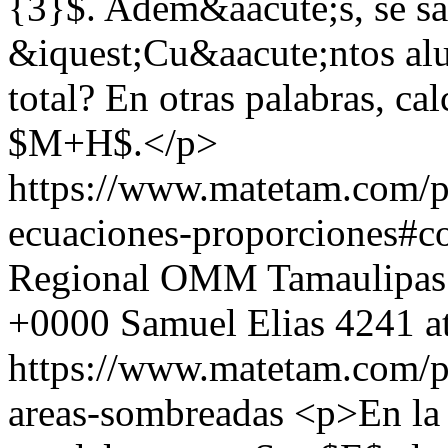
{3}$. Adem&aacute;s, se 
&iquest;Cu&aacute;ntos alu
total? En otras palabras, ca
$M+H$.</p>
https://www.matetam.com/p
ecuaciones-proporciones#
Regional OMM Tamaulipas
+0000
Samuel Elias
4241 a
https://www.matetam.com/p
areas-sombreadas
<p>En la 