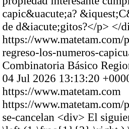
propiedad interesante cump
capic&uacute;a? &iquest;C&
de d&iacute;gitos?</p> </d
https://www.matetam.com/p
regreso-los-numeros-capicu
Combinatoria
Básico
Regio
04 Jul 2026 13:13:20 +000
https://www.matetam.com
https://www.matetam.com/p
se-cancelan
<div> El sigui