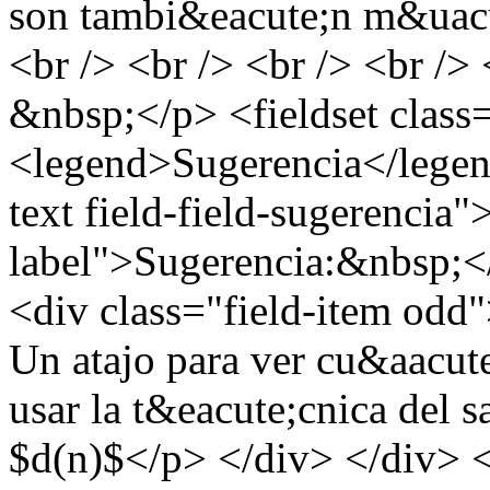
son tambi&eacute;n m&uacut
<br /> <br /> <br /> <br /> 
&nbsp;</p> <fieldset class
<legend>Sugerencia</legend
text field-field-sugerencia"
label">Sugerencia:&nbsp;</
<div class="field-item odd"
Un atajo para ver cu&aacute
usar la t&eacute;cnica del 
$d(n)$</p> </div> </div> <