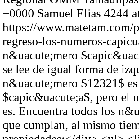
+0000
Samuel Elias
4244 a
https://www.matetam.com/p
regreso-los-numeros-capicu
n&uacute;mero $capic&uacu
se lee de igual forma de izq
n&uacute;mero $12321$ es
$capic&uacute;a$, pero el
es. Encuentra todos los n&
que cumplan, al mismo tiemp
propiedades:</div> <ul> <li