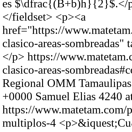
es $\dfrac{(B+b)h}{2}$.</
</fieldset> <p><a
href="https://www.matetam
clasico-areas-sombreadas" 
</p>
https://www.matetam.
clasico-areas-sombreadas#
Regional OMM Tamaulipas
+0000
Samuel Elias
4240 a
https://www.matetam.com/p
multiplos-4
<p>&iquest;Cu&