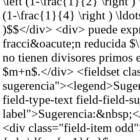
\left (1-\frac{1}{2} \right ) 
(1-\frac{1}{4} \right ) \ldot
)$$</div> <div> puede exp
fracci&oacute;n reducida 
no tienen divisores primos
$m+n$.</div> <fieldset cla
sugerencia"><legend>Suger
field-type-text field-field-
label">Sugerencia:&nbsp;</
<div class="field-item odd