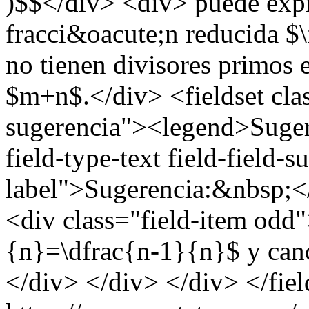
)$$</div> <div> puede exp
fracci&oacute;n reducida 
no tienen divisores primos
$m+n$.</div> <fieldset cla
sugerencia"><legend>Suger
field-type-text field-field-
label">Sugerencia:&nbsp;</
<div class="field-item odd
{n}=\dfrac{n-1}{n}$ y can
</div> </div> </div> </fiel