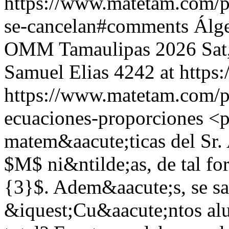
https://www.matetam.com/p
se-cancelan#comments
Álg
OMM Tamaulipas 2026
Sat
Samuel Elias
4242 at http
https://www.matetam.com/p
ecuaciones-proporciones
<p
matem&aacute;ticas del Sr.
$M$ ni&ntilde;as, de tal f
{3}$. Adem&aacute;s, se 
&iquest;Cu&aacute;ntos alu