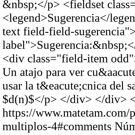
&nbsp;</p> <fieldset class
<legend>Sugerencia</legend
text field-field-sugerencia"
label">Sugerencia:&nbsp;</
<div class="field-item odd"
Un atajo para ver cu&aacute
usar la t&eacute;cnica del 
$d(n)$</p> </div> </div> <
https://www.matetam.com/p
multiplos-4#comments
Núm