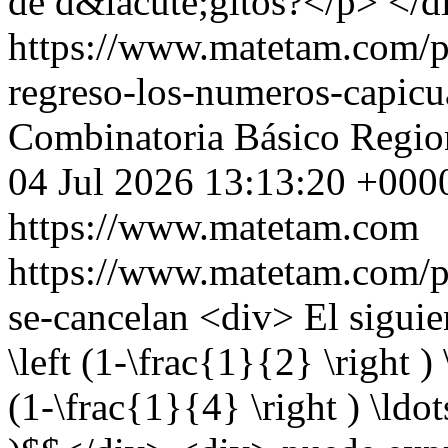
de d&iacute;gitos?</p> </d
https://www.matetam.com/p
regreso-los-numeros-capicu
Combinatoria
Básico
Regio
04 Jul 2026 13:13:20 +000
https://www.matetam.com
https://www.matetam.com/p
se-cancelan
<div> El sigui
\left (1-\frac{1}{2} \right ) 
(1-\frac{1}{4} \right ) \ldot