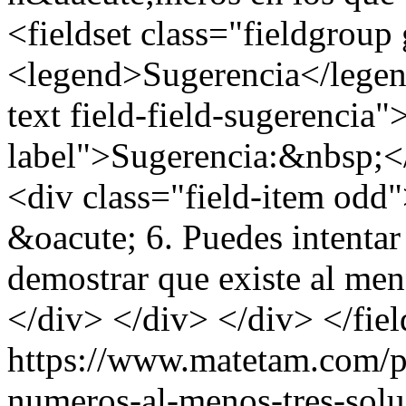
<fieldset class="fieldgroup
<legend>Sugerencia</legend
text field-field-sugerencia"
label">Sugerencia:&nbsp;</
<div class="field-item od
&oacute; 6. Puedes intentar u
demostrar que existe al me
</div> </div> </div> </fiel
https://www.matetam.com/p
numeros-al-menos-tres-solu