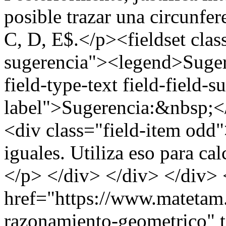
posible trazar una circunfe
C, D, E$.</p><fieldset clas
sugerencia"><legend>Suger
field-type-text field-field-
label">Sugerencia:&nbsp;</
<div class="field-item odd
iguales. Utiliza eso para ca
</p> </div> </div> </div> 
href="https://www.matetam
razonamiento-geometrico" 