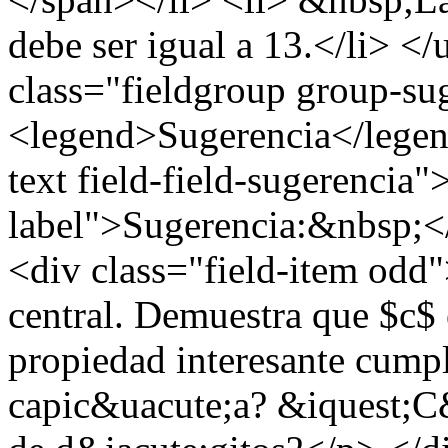
debe ser igual a 13.</li> <
class="fieldgroup group-su
<legend>Sugerencia</legend
text field-field-sugerencia"
label">Sugerencia:&nbsp;</
<div class="field-item odd
central. Demuestra que $c$
propiedad interesante cump
capic&uacute;a? &iquest;C&