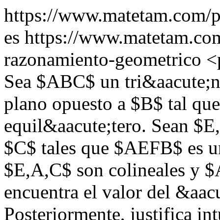
https://www.matetam.com/pu
es
https://www.matetam.com
razonamiento-geometrico
<
Sea $ABC$ un tri&aacute;n
plano opuesto a $B$ tal qu
equil&aacute;tero. Sean $E,
$C$ tales que $AEFB$ es u
$E,A,C$ son colineales y $
encuentra el valor del &aa
Posteriormente, justifica i