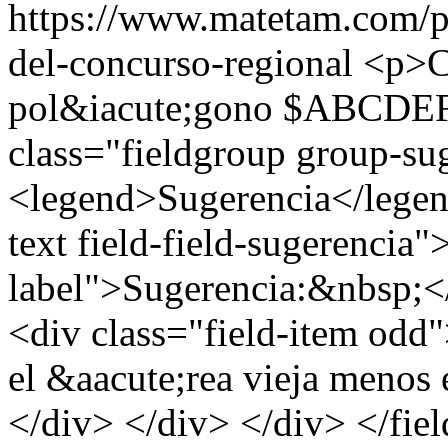
https://www.matetam.com/p
del-concurso-regional
<p>Ca
pol&iacute;gono $ABCDEF$
class="fieldgroup group-su
<legend>Sugerencia</legend
text field-field-sugerencia"
label">Sugerencia:&nbsp;</
<div class="field-item odd"
el &aacute;rea vieja menos
</div> </div> </div> </fie