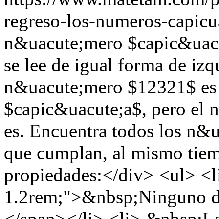
regreso-los-numeros-capicu
n&uacute;mero $capic&uacu
se lee de igual forma de izq
n&uacute;mero $12321$ es
$capic&uacute;a$, pero el
es. Encuentra todos los n&
que cumplan, al mismo tiemp
propiedades:</div> <ul> <li
1.2rem;">&nbsp;Ninguno de 
</span></li> <li> &nbsp;La