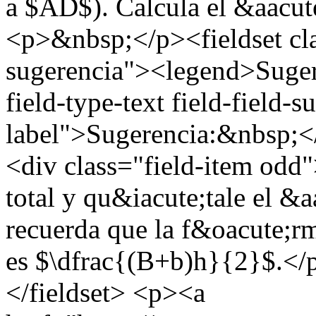
a $AD$). Calcula el &aacu
<p>&nbsp;</p><fieldset cl
sugerencia"><legend>Suger
field-type-text field-field-
label">Sugerencia:&nbsp;</
<div class="field-item odd
total y qu&iacute;tale el &
recuerda que la f&oacute;rm
es $\dfrac{(B+b)h}{2}$.</
</fieldset> <p><a