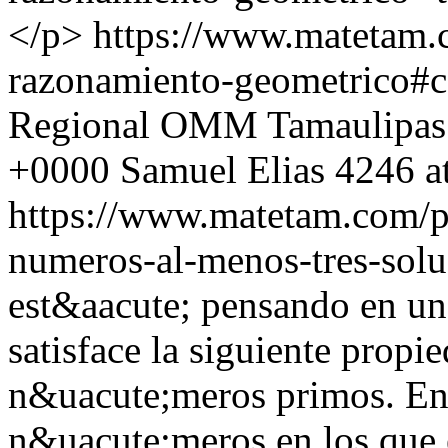
</p>
https://www.matetam.
razonamiento-geometrico#
Regional OMM Tamaulipas
+0000
Samuel Elias
4246 a
https://www.matetam.com/p
numeros-al-menos-tres-solu
est&aacute; pensando en u
satisface la siguiente prop
n&uacute;meros primos. Enc
n&uacute;meros en los que