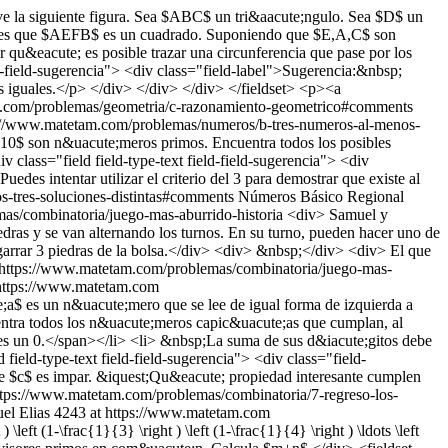
 la siguiente figura. Sea $ABC$ un tri&aacute;ngulo. Sea $D$ un
 tales que $AEFB$ es un cuadrado. Suponiendo que $E,A,C$ son
 qu&eacute; es posible trazar una circunferencia que pase por los
-field-sugerencia"> <div class="field-label">Sugerencia:&nbsp;
s iguales.</p> </div> </div> </div> </fieldset> <p><a
.com/problemas/geometria/c-razonamiento-geometrico#comments
://www.matetam.com/problemas/numeros/b-tres-numeros-al-menos-
10$ son n&uacute;meros primos. Encuentra todos los posibles
lass="field field-type-text field-field-sugerencia"> <div
s intentar utilizar el criterio del 3 para demostrar que existe al
-tres-soluciones-distintas#comments
Números
Básico
Regional
as/combinatoria/juego-mas-aburrido-historia
<div> Samuel y
ras y se van alternando los turnos. En su turno, pueden hacer uno de
arrar 3 piedras de la bolsa.</div> <div> &nbsp;</div> <div> El que
https://www.matetam.com/problemas/combinatoria/juego-mas-
https://www.matetam.com
$ es un n&uacute;mero que se lee de igual forma de izquierda a
tra todos los n&uacute;meros capic&uacute;as que cumplan, al
es un 0.</span></li> <li> &nbsp;La suma de sus d&iacute;gitos debe
ield-type-text field-field-sugerencia"> <div class="field-
ue $c$ es impar. &iquest;Qu&eacute; propiedad interesante cumplen
ttps://www.matetam.com/problemas/combinatoria/7-regreso-los-
el Elias
4243 at https://www.matetam.com
left (1-\frac{1}{3} \right ) \left (1-\frac{1}{4} \right ) \ldots \left