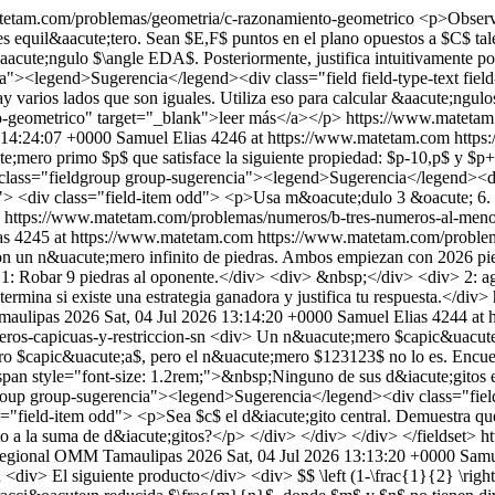
tetam.com/problemas/geometria/c-razonamiento-geometrico
<p>Observe
 es equil&aacute;tero. Sean $E,F$ puntos en el plano opuestos a $C$
acute;ngulo $\angle EDA$. Posteriormente, justifica intuitivamente por
a"><legend>Sugerencia</legend><div class="field field-type-text field
 varios lados que son iguales. Utiliza eso para calcular &aacute;ngulo
-geometrico" target="_blank">leer más</a></p>
https://www.matetam
6 14:24:07 +0000
Samuel Elias
4246 at https://www.matetam.com
https
mero primo $p$ que satisface la siguiente propiedad: $p-10,p$ y $p+
lass="fieldgroup group-sugerencia"><legend>Sugerencia</legend><div c
> <div class="field-item odd"> <p>Usa m&oacute;dulo 3 &oacute; 6. Puede
>
https://www.matetam.com/problemas/numeros/b-tres-numeros-al-menos
as
4245 at https://www.matetam.com
https://www.matetam.com/problem
on un n&uacute;mero infinito de piedras. Ambos empiezan con 2026 pied
: Robar 9 piedras al oponente.</div> <div> &nbsp;</div> <div> 2: ag
ermina si existe una estrategia ganadora y justifica tu respuesta.</div>
aulipas 2026
Sat, 04 Jul 2026 13:14:20 +0000
Samuel Elias
4244 at 
ros-capicuas-y-restriccion-sn
<div> Un n&uacute;mero $capic&uacute;a
o $capic&uacute;a$, pero el n&uacute;mero $123123$ no lo es. Encuen
span style="font-size: 1.2rem;">&nbsp;Ninguno de sus d&iacute;gitos 
group group-sugerencia"><legend>Sugerencia</legend><div class="field f
s="field-item odd"> <p>Sea $c$ el d&iacute;gito central. Demuestra q
 a la suma de d&iacute;gitos?</p> </div> </div> </div> </fieldset>
h
egional OMM Tamaulipas 2026
Sat, 04 Jul 2026 13:13:20 +0000
Samu
n
<div> El siguiente producto</div> <div> $$ \left (1-\frac{1}{2} \right ) \