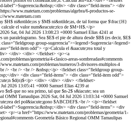
visores primos en com&uacute;n. Calcula $m+n$.</div> <fieldset
eld-label">Sugerencia:&nbsp;</div> <div class="field-items"> <div
>
https://www.matetam.com/problemas/algebra/6-productos-se-
ps://www.matetam.com
ay $H$ ni&ntilde;os y $M$ ni&ntilde;as, de tal forma que $\frac{H}
, calcule el valor num&eacute;rico de $M+H$.</p>
 2026
Sat, 04 Jul 2026 13:08:23 +0000
Samuel Elias
4241 at
 un paralelogramo. Sea $E$ el pie de altura desde $B$ (es decir, $E$
 class="fieldgroup group-sugerencia"><legend>Sugerencia</legend>
lass="field-item odd"> <p>Calcula el &aacute;rea total y
div> </div> </div> </fieldset> <p><a
.com/problemas/geometria/4-clasico-areas-sombreadas#comments
://www.matetam.com/problemas/numeros/3-divisores-multiplos-4
br /> <br /> <br /> &nbsp;</p> <fieldset class="fieldgroup group-
bsp;</div> <div class="field-items"> <div class="field-item odd">
acute;n $d(n)$</p> </div> </div> </div> </fieldset>
4 Jul 2026 13:05:41 +0000
Samuel Elias
4239 at
vo $n$ que no sea primo, tal que $n-2$ s&iacute; sea un
nal OMM Tamaulipas 2026
Sat, 04 Jul 2026 13:03:34 +0000
Samuel
ute;rea del pol&iacute;gono $ABCDEF$.<br /> </p><fieldset
eld-label">Sugerencia:&nbsp;</div> <div class="field-items"> <div
eldset> <p><a href="https://www.matetam.com/problemas/geometria/1-
regional#comments
Geometría
Básico
Regional OMM Tamaulipas