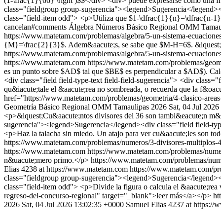
(1-\frac{1}{66} \right )$$</div> <div> puede expresarse como una f
class="fieldgroup group-sugerencia"><legend>Sugerencia</legend><div
class="field-item odd"> <p>Utiliza que $1-\dfrac{1}{n}=\dfrac{n-1}
cancelan#comments
Álgebra
Números
Básico
Regional OMM Tamaul
https://www.matetam.com/problemas/algebra/5-un-sistema-ecuacione
{M}=\frac{2}{3}$. Adem&aacute;s, se sabe que $M-H=6$. &iquest;Cu&
https://www.matetam.com/problemas/algebra/5-un-sistema-ecuacion
https://www.matetam.com
https://www.matetam.com/problemas/geome
es un punto sobre $AD$ tal que $BE$ es perpendicular a $AD$). C
<div class="field field-type-text field-field-sugerencia"> <div class
qu&iacute;tale el &aacute;rea no sombreada, o recuerda que la f&oac
href="https://www.matetam.com/problemas/geometria/4-clasico-area
Geometría
Básico
Regional OMM Tamaulipas 2026
Sat, 04 Jul 202
<p>&iquest;Cu&aacute;ntos divisores del 36 son tambi&eacute;n m&uac
sugerencia"><legend>Sugerencia</legend><div class="field field-type
<p>Haz la talacha sin miedo. Un atajo para ver cu&aacute;les son tod
https://www.matetam.com/problemas/numeros/3-divisores-multiplos
https://www.matetam.com
https://www.matetam.com/problemas/nume
n&uacute;mero primo.</p>
https://www.matetam.com/problemas/num
Elias
4238 at https://www.matetam.com
https://www.matetam.com/pro
class="fieldgroup group-sugerencia"><legend>Sugerencia</legend><div
class="field-item odd"> <p>Divide la figura o calcula el &aacute;re
regreso-del-concurso-regional" target="_blank">leer más</a></p>
ht
2026
Sat, 04 Jul 2026 13:02:35 +0000
Samuel Elias
4237 at https:/