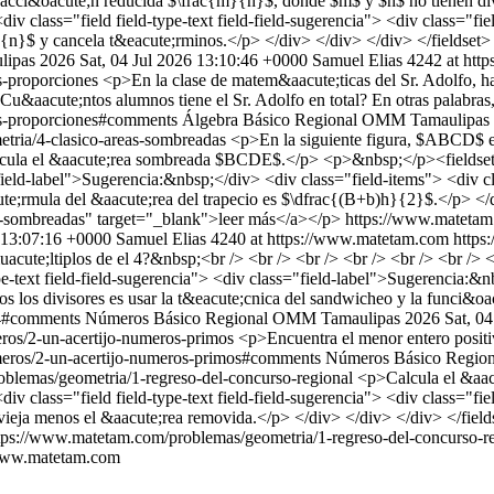
racci&oacute;n reducida $\frac{m}{n}$, donde $m$ y $n$ no tienen di
 class="field field-type-text field-field-sugerencia"> <div class="fi
{n}$ y cancela t&eacute;rminos.</p> </div> </div> </div> </fieldset
ipas 2026
Sat, 04 Jul 2026 13:10:46 +0000
Samuel Elias
4242 at htt
s-proporciones
<p>En la clase de matem&aacute;ticas del Sr. Adolfo, h
aacute;ntos alumnos tiene el Sr. Adolfo en total? En otras palabras
es-proporciones#comments
Álgebra
Básico
Regional OMM Tamaulipas
tria/4-clasico-areas-sombreadas
<p>En la siguiente figura, $ABCD$ es
alcula el &aacute;rea sombreada $BCDE$.</p> <p>&nbsp;</p><fieldset
="field-label">Sugerencia:&nbsp;</div> <div class="field-items"> <div c
ute;rmula del &aacute;rea del trapecio es $\dfrac{(B+b)h}{2}$.</p> </
s-sombreadas" target="_blank">leer más</a></p>
https://www.matetam
6 13:07:16 +0000
Samuel Elias
4240 at https://www.matetam.com
https
ute;ltiplos de el 4?&nbsp;<br /> <br /> <br /> <br /> <br /> <br /> <
-text field-field-sugerencia"> <div class="field-label">Sugerencia:&n
os los divisores es usar la t&eacute;cnica del sandwicheo y la funci&o
-4#comments
Números
Básico
Regional OMM Tamaulipas 2026
Sat, 0
ros/2-un-acertijo-numeros-primos
<p>Encuentra el menor entero positi
eros/2-un-acertijo-numeros-primos#comments
Números
Básico
Regio
blemas/geometria/1-regreso-del-concurso-regional
<p>Calcula el &aac
 class="field field-type-text field-field-sugerencia"> <div class="fi
a vieja menos el &aacute;rea removida.</p> </div> </div> </div> </fi
tps://www.matetam.com/problemas/geometria/1-regreso-del-concurso-
/www.matetam.com