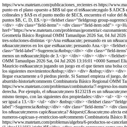
https://www.matetam.com/publicaciones_recientes
es
https://www.ma
punto en el plano opuesto a $B$ tal que el tri&aacute;ngulo $ ADC$
colineales y $A$ es el punto medio de $EC$, encuentra el valor del &a
puntos $B, C, D, E$.</p><fieldset class="fieldgroup group-sugerenci
</div> <div class="field-items"> <div class="field-item odd"> <p>Hay
href="https://www.matetam.com/problemas/geometria/c-razonamiento
Geometría
Básico
Regional OMM Tamaulipas 2026
Sat, 04 Jul 202
tres-soluciones-distintas
<p>Ana est&aacute; pensando en un n&uacute;
n&uacute;meros en los que est&aacute; pensando Ana.</p> <fieldset c
class="field-label">Sugerencia:&nbsp;</div> <div class="field-items"
menos un m&uacute;ltiplo de 3.</p> </div> </div> </div> </fieldset
OMM Tamaulipas 2026
Sat, 04 Jul 2026 13:16:01 +0000
Samuel Eli
Mauricio est&aacute;n jugando un juego en el que tienen una bolsa c
los siguientes movimientos:&nbsp;</div> <div> &nbsp;</div> <div> 1
llegue exactamente a 0 piedras pierde. Si Samuel empieza el juego, det
aburrido-historia#comments
Combinatoria
Básico
Regional OMM Tam
https://www.matetam.com/problemas/combinatoria/7-regreso-los-nume
derecha. Por ejemplo, el n&uacute;mero $12321$ es un n&uacute;mer
mismo tiempo, con las siguientes dos propiedades:</div> <ul> <li> <
ser igual a 13.</li> </ul> <div> &nbsp;</div> <fieldset class="field
label">Sugerencia:&nbsp;</div> <div class="field-items"> <div clas
los n&uacute;meros capic&uacute;a? &iquest;C&oacute;mo afecta esto
numeros-capicuas-y-restriccion-sn#comments
Combinatoria
Básico
R
https://www.matetam.com/problemas/algebra/6-productos-se-cancela