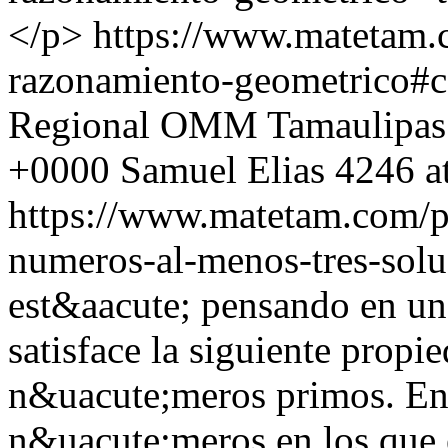
</p>
https://www.matetam.
razonamiento-geometrico#
Regional OMM Tamaulipas
+0000
Samuel Elias
4246 a
https://www.matetam.com/p
numeros-al-menos-tres-solu
est&aacute; pensando en u
satisface la siguiente prop
n&uacute;meros primos. Enc
n&uacute;meros en los que