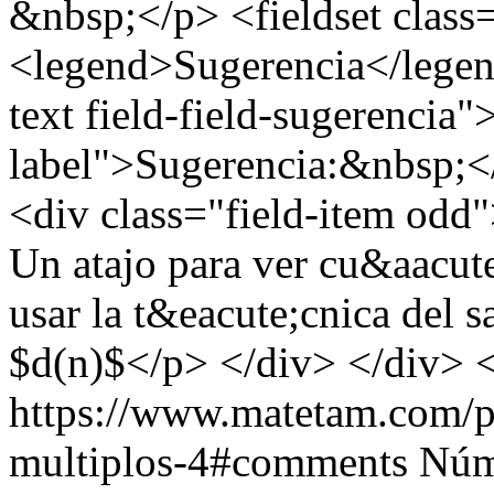
&nbsp;</p> <fieldset class
<legend>Sugerencia</legend
text field-field-sugerencia"
label">Sugerencia:&nbsp;</
<div class="field-item odd"
Un atajo para ver cu&aacute
usar la t&eacute;cnica del 
$d(n)$</p> </div> </div> <
https://www.matetam.com/p
multiplos-4#comments
Núm