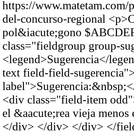
https://www.matetam.com/p
del-concurso-regional
<p>Ca
pol&iacute;gono $ABCDEF$
class="fieldgroup group-su
<legend>Sugerencia</legend
text field-field-sugerencia"
label">Sugerencia:&nbsp;</
<div class="field-item odd"
el &aacute;rea vieja menos
</div> </div> </div> </fie