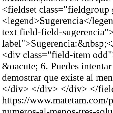
<fieldset class="fieldgroup
<legend>Sugerencia</legend
text field-field-sugerencia"
label">Sugerencia:&nbsp;</
<div class="field-item od
&oacute; 6. Puedes intentar u
demostrar que existe al me
</div> </div> </div> </fiel
https://www.matetam.com/p
numeros-al-menos-tres-solu