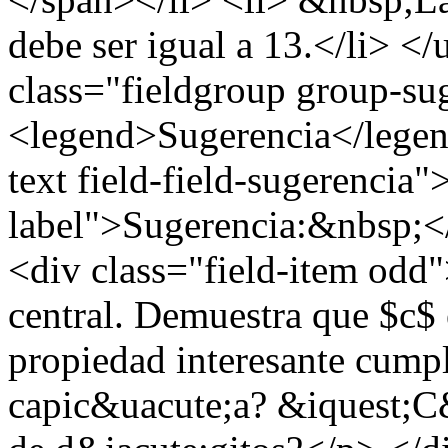
debe ser igual a 13.</li> <
class="fieldgroup group-su
<legend>Sugerencia</legend
text field-field-sugerencia"
label">Sugerencia:&nbsp;</
<div class="field-item odd
central. Demuestra que $c$
propiedad interesante cump
capic&uacute;a? &iquest;C&