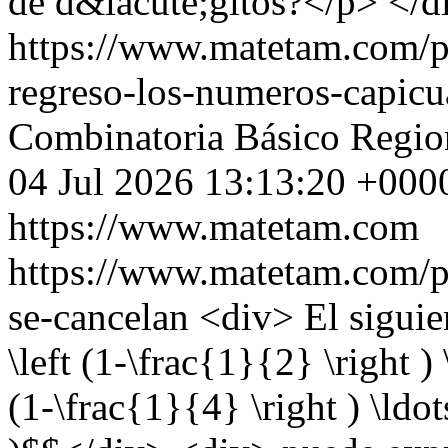
de d&iacute;gitos?</p> </d
https://www.matetam.com/p
regreso-los-numeros-capicu
Combinatoria
Básico
Regio
04 Jul 2026 13:13:20 +000
https://www.matetam.com
https://www.matetam.com/p
se-cancelan
<div> El sigui
\left (1-\frac{1}{2} \right ) 
(1-\frac{1}{4} \right ) \ldot