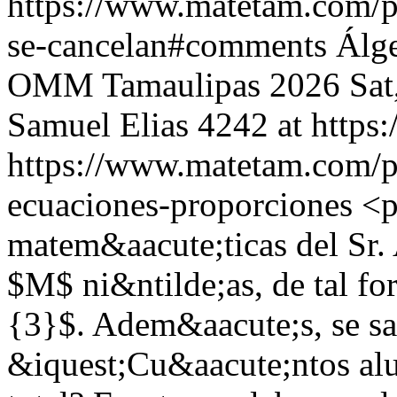
https://www.matetam.com/p
se-cancelan#comments
Álg
OMM Tamaulipas 2026
Sat
Samuel Elias
4242 at http
https://www.matetam.com/p
ecuaciones-proporciones
<p
matem&aacute;ticas del Sr.
$M$ ni&ntilde;as, de tal f
{3}$. Adem&aacute;s, se 
&iquest;Cu&aacute;ntos alu