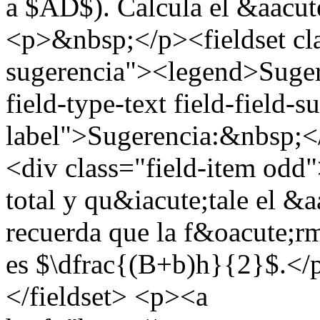
a $AD$). Calcula el &aacu
<p>&nbsp;</p><fieldset cl
sugerencia"><legend>Suger
field-type-text field-field-
label">Sugerencia:&nbsp;</
<div class="field-item odd
total y qu&iacute;tale el &
recuerda que la f&oacute;rm
es $\dfrac{(B+b)h}{2}$.</
</fieldset> <p><a