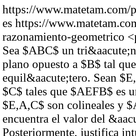
https://www.matetam.com/pu
es
https://www.matetam.com
razonamiento-geometrico
<
Sea $ABC$ un tri&aacute;n
plano opuesto a $B$ tal qu
equil&aacute;tero. Sean $E,
$C$ tales que $AEFB$ es u
$E,A,C$ son colineales y $
encuentra el valor del &aa
Posteriormente, justifica i