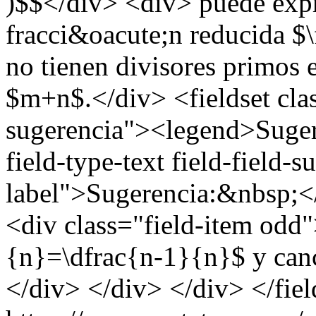
)$$</div> <div> puede exp
fracci&oacute;n reducida 
no tienen divisores primos
$m+n$.</div> <fieldset cla
sugerencia"><legend>Suger
field-type-text field-field-
label">Sugerencia:&nbsp;</
<div class="field-item odd
{n}=\dfrac{n-1}{n}$ y can
</div> </div> </div> </fiel