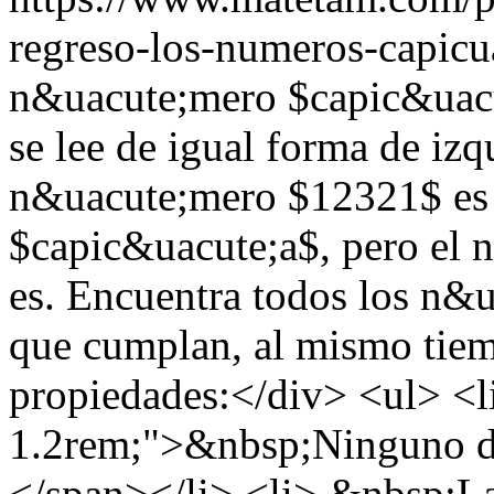
regreso-los-numeros-capicu
n&uacute;mero $capic&uacu
se lee de igual forma de izq
n&uacute;mero $12321$ es
$capic&uacute;a$, pero el
es. Encuentra todos los n&
que cumplan, al mismo tiemp
propiedades:</div> <ul> <li
1.2rem;">&nbsp;Ninguno de 
</span></li> <li> &nbsp;La