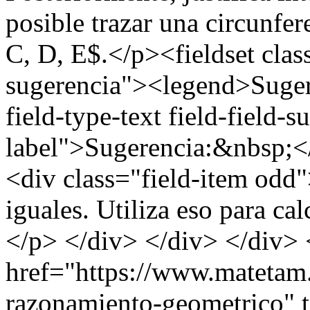
posible trazar una circunfe
C, D, E$.</p><fieldset clas
sugerencia"><legend>Suger
field-type-text field-field-
label">Sugerencia:&nbsp;</
<div class="field-item odd
iguales. Utiliza eso para ca
</p> </div> </div> </div> 
href="https://www.matetam
razonamiento-geometrico" 