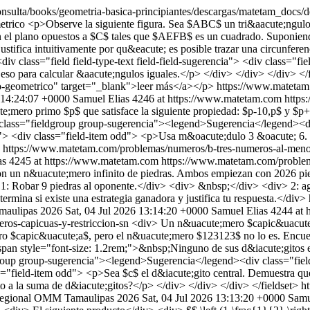
e-consulta/books/geometria-basica-principiantes/descargas/mateta
etrico
<p>Observe la siguiente figura. Sea $ABC$ un tri&aacute;ngulo.
n el plano opuestos a $C$ tales que $AEFB$ es un cuadrado. Suponien
stifica intuitivamente por qu&eacute; es posible trazar una circunfere
 class="field field-type-text field-field-sugerencia"> <div class="fi
 eso para calcular &aacute;ngulos iguales.</p> </div> </div> </div> <
-geometrico" target="_blank">leer más</a></p>
https://www.matetam
6 14:24:07 +0000
Samuel Elias
4246 at https://www.matetam.com
https
mero primo $p$ que satisface la siguiente propiedad: $p-10,p$ y $p+
lass="fieldgroup group-sugerencia"><legend>Sugerencia</legend><div c
> <div class="field-item odd"> <p>Usa m&oacute;dulo 3 &oacute; 6. Puede
>
https://www.matetam.com/problemas/numeros/b-tres-numeros-al-menos
as
4245 at https://www.matetam.com
https://www.matetam.com/problem
on un n&uacute;mero infinito de piedras. Ambos empiezan con 2026 pied
: Robar 9 piedras al oponente.</div> <div> &nbsp;</div> <div> 2: ag
ermina si existe una estrategia ganadora y justifica tu respuesta.</div>
aulipas 2026
Sat, 04 Jul 2026 13:14:20 +0000
Samuel Elias
4244 at 
ros-capicuas-y-restriccion-sn
<div> Un n&uacute;mero $capic&uacute;a
o $capic&uacute;a$, pero el n&uacute;mero $123123$ no lo es. Encuen
span style="font-size: 1.2rem;">&nbsp;Ninguno de sus d&iacute;gitos 
group group-sugerencia"><legend>Sugerencia</legend><div class="field f
s="field-item odd"> <p>Sea $c$ el d&iacute;gito central. Demuestra q
 a la suma de d&iacute;gitos?</p> </div> </div> </div> </fieldset>
h
egional OMM Tamaulipas 2026
Sat, 04 Jul 2026 13:13:20 +0000
Samu