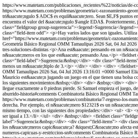
https://www.matetam.com/publicaciones_recientes/%22/noticias/d
https://www.matetam.com/problemas/geometria/c-razonamiento-geom
tri&aacute;ngulo $ ADC$ es equil&aacute;tero. Sean $E,F$ puntos e
encuentra el valor del &aacute;ngulo $\angle EDA$. Posteriormente, ju
class="fieldgroup group-sugerencia"><legend>Sugerencia</legend><div
class="field-item odd"> <p>Hay varios lados que son iguales. Utiliza
href="https://www.matetam.com/problemas/geometria/c-razonamiento
Geometría
Básico
Regional OMM Tamaulipas 2026
Sat, 04 Jul 202
tres-soluciones-distintas
<p>Ana est&aacute; pensando en un n&uacute;
n&uacute;meros en los que est&aacute; pensando Ana.</p> <fieldset c
class="field-label">Sugerencia:&nbsp;</div> <div class="field-items"
menos un m&uacute;ltiplo de 3.</p> </div> </div> </div> </fieldset
OMM Tamaulipas 2026
Sat, 04 Jul 2026 13:16:01 +0000
Samuel Eli
Mauricio est&aacute;n jugando un juego en el que tienen una bolsa c
los siguientes movimientos:&nbsp;</div> <div> &nbsp;</div> <div> 1
llegue exactamente a 0 piedras pierde. Si Samuel empieza el juego, det
aburrido-historia#comments
Combinatoria
Básico
Regional OMM Tam
https://www.matetam.com/problemas/combinatoria/7-regreso-los-nume
derecha. Por ejemplo, el n&uacute;mero $12321$ es un n&uacute;mer
mismo tiempo, con las siguientes dos propiedades:</div> <ul> <li> <
ser igual a 13.</li> </ul> <div> &nbsp;</div> <fieldset class="field
label">Sugerencia:&nbsp;</div> <div class="field-items"> <div clas
los n&uacute;meros capic&uacute;a? &iquest;C&oacute;mo afecta esto
numeros-capicuas-y-restriccion-sn#comments
Combinatoria
Básico
R