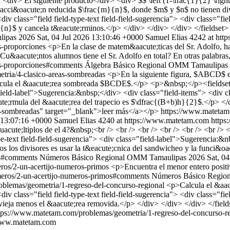
n
<div> El siguiente producto</div> <div> $$ \left (1-\frac{1}{2} \right ) \
racci&oacute;n reducida $\frac{m}{n}$, donde $m$ y $n$ no tienen di
 class="field field-type-text field-field-sugerencia"> <div class="fi
{n}$ y cancela t&eacute;rminos.</p> </div> </div> </div> </fieldset
ipas 2026
Sat, 04 Jul 2026 13:10:46 +0000
Samuel Elias
4242 at htt
s-proporciones
<p>En la clase de matem&aacute;ticas del Sr. Adolfo, h
aacute;ntos alumnos tiene el Sr. Adolfo en total? En otras palabras
es-proporciones#comments
Álgebra
Básico
Regional OMM Tamaulipas
tria/4-clasico-areas-sombreadas
<p>En la siguiente figura, $ABCD$ es
alcula el &aacute;rea sombreada $BCDE$.</p> <p>&nbsp;</p><fieldset
="field-label">Sugerencia:&nbsp;</div> <div class="field-items"> <div c
ute;rmula del &aacute;rea del trapecio es $\dfrac{(B+b)h}{2}$.</p> </
s-sombreadas" target="_blank">leer más</a></p>
https://www.matetam
6 13:07:16 +0000
Samuel Elias
4240 at https://www.matetam.com
https
ute;ltiplos de el 4?&nbsp;<br /> <br /> <br /> <br /> <br /> <br /> <
-text field-field-sugerencia"> <div class="field-label">Sugerencia:&n
os los divisores es usar la t&eacute;cnica del sandwicheo y la funci&o
-4#comments
Números
Básico
Regional OMM Tamaulipas 2026
Sat, 0
ros/2-un-acertijo-numeros-primos
<p>Encuentra el menor entero positi
eros/2-un-acertijo-numeros-primos#comments
Números
Básico
Regio
blemas/geometria/1-regreso-del-concurso-regional
<p>Calcula el &aac
 class="field field-type-text field-field-sugerencia"> <div class="fi
a vieja menos el &aacute;rea removida.</p> </div> </div> </div> </fi
tps://www.matetam.com/problemas/geometria/1-regreso-del-concurso-
/www.matetam.com