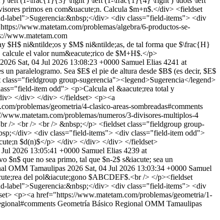
left (1-\frac{1}{3} \right ) \left (1-\frac{1}{4} \right ) \ldots \left
visores primos en com&uacute;n. Calcula $m+n$.</div> <fieldset
eld-label">Sugerencia:&nbsp;</div> <div class="field-items"> <div
>
https://www.matetam.com/problemas/algebra/6-productos-se-
ps://www.matetam.com
ay $H$ ni&ntilde;os y $M$ ni&ntilde;as, de tal forma que $\frac{H}
, calcule el valor num&eacute;rico de $M+H$.</p>
 2026
Sat, 04 Jul 2026 13:08:23 +0000
Samuel Elias
4241 at
 un paralelogramo. Sea $E$ el pie de altura desde $B$ (es decir, $E$
 class="fieldgroup group-sugerencia"><legend>Sugerencia</legend>
lass="field-item odd"> <p>Calcula el &aacute;rea total y
div> </div> </div> </fieldset> <p><a
.com/problemas/geometria/4-clasico-areas-sombreadas#comments
://www.matetam.com/problemas/numeros/3-divisores-multiplos-4
br /> <br /> <br /> &nbsp;</p> <fieldset class="fieldgroup group-
bsp;</div> <div class="field-items"> <div class="field-item odd">
acute;n $d(n)$</p> </div> </div> </div> </fieldset>
4 Jul 2026 13:05:41 +0000
Samuel Elias
4239 at
vo $n$ que no sea primo, tal que $n-2$ s&iacute; sea un
nal OMM Tamaulipas 2026
Sat, 04 Jul 2026 13:03:34 +0000
Samuel
ute;rea del pol&iacute;gono $ABCDEF$.<br /> </p><fieldset
eld-label">Sugerencia:&nbsp;</div> <div class="field-items"> <div
eldset> <p><a href="https://www.matetam.com/problemas/geometria/1-
regional#comments
Geometría
Básico
Regional OMM Tamaulipas