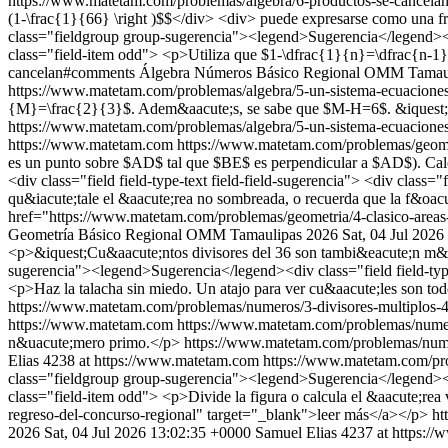
https://www.matetam.com/problemas/algebra/6-productos-se-cancela
(1-\frac{1}{66} \right )$$</div> <div> puede expresarse como una f
class="fieldgroup group-sugerencia"><legend>Sugerencia</legend><div
class="field-item odd"> <p>Utiliza que $1-\dfrac{1}{n}=\dfrac{n-1}
cancelan#comments
Álgebra
Números
Básico
Regional OMM Tamaul
https://www.matetam.com/problemas/algebra/5-un-sistema-ecuacione
{M}=\frac{2}{3}$. Adem&aacute;s, se sabe que $M-H=6$. &iquest;Cu&
https://www.matetam.com/problemas/algebra/5-un-sistema-ecuacion
https://www.matetam.com
https://www.matetam.com/problemas/geome
es un punto sobre $AD$ tal que $BE$ es perpendicular a $AD$). C
<div class="field field-type-text field-field-sugerencia"> <div class
qu&iacute;tale el &aacute;rea no sombreada, o recuerda que la f&oac
href="https://www.matetam.com/problemas/geometria/4-clasico-area
Geometría
Básico
Regional OMM Tamaulipas 2026
Sat, 04 Jul 202
<p>&iquest;Cu&aacute;ntos divisores del 36 son tambi&eacute;n m&uac
sugerencia"><legend>Sugerencia</legend><div class="field field-type
<p>Haz la talacha sin miedo. Un atajo para ver cu&aacute;les son tod
https://www.matetam.com/problemas/numeros/3-divisores-multiplos
https://www.matetam.com
https://www.matetam.com/problemas/nume
n&uacute;mero primo.</p>
https://www.matetam.com/problemas/num
Elias
4238 at https://www.matetam.com
https://www.matetam.com/pro
class="fieldgroup group-sugerencia"><legend>Sugerencia</legend><div
class="field-item odd"> <p>Divide la figura o calcula el &aacute;re
regreso-del-concurso-regional" target="_blank">leer más</a></p>
ht
2026
Sat, 04 Jul 2026 13:02:35 +0000
Samuel Elias
4237 at https:/