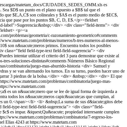
m_docs/descargas/matetam_docs/CIUDADES_SEDES_OMM.xls
es
 Sea $D$ un punto en el plano opuesto a $B$ tal que el
do que $E,A,C$ son colineales y $A$ es el punto medio de $EC$,
ncia que pase por los puntos $B, C, D, E$.</p><fieldset
eld-label">Sugerencia:&nbsp;</div> <div class="field-items"> <div
/fieldset> <p><a
.com/problemas/geometria/c-razonamiento-geometrico#comments
://www.matetam.com/problemas/numeros/b-tres-numeros-al-menos-
10$ son n&uacute;meros primos. Encuentra todos los posibles
lass="field field-type-text field-field-sugerencia"> <div
s intentar utilizar el criterio del 3 para demostrar que existe al
-tres-soluciones-distintas#comments
Números
Básico
Regional
as/combinatoria/juego-mas-aburrido-historia
<div> Samuel y
ras y se van alternando los turnos. En su turno, pueden hacer uno de
arrar 3 piedras de la bolsa.</div> <div> &nbsp;</div> <div> El que
https://www.matetam.com/problemas/combinatoria/juego-mas-
https://www.matetam.com
$ es un n&uacute;mero que se lee de igual forma de izquierda a
tra todos los n&uacute;meros capic&uacute;as que cumplan, al
es un 0.</span></li> <li> &nbsp;La suma de sus d&iacute;gitos debe
ield-type-text field-field-sugerencia"> <div class="field-
ue $c$ es impar. &iquest;Qu&eacute; propiedad interesante cumplen
ttps://www.matetam.com/problemas/combinatoria/7-regreso-los-
el Elias
4243 at https://www.matetam.com