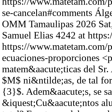
https://www.matetam.com/p
se-cancelan#comments
Álg
OMM Tamaulipas 2026
Sat
Samuel Elias
4242 at http
https://www.matetam.com/p
ecuaciones-proporciones
<p
matem&aacute;ticas del Sr.
$M$ ni&ntilde;as, de tal f
{3}$. Adem&aacute;s, se 
&iquest;Cu&aacute;ntos alu