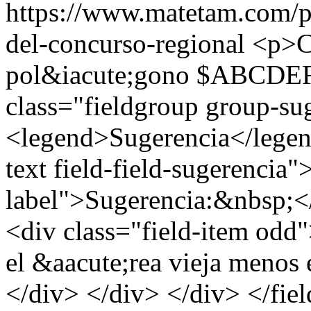
https://www.matetam.com/p
del-concurso-regional
<p>Ca
pol&iacute;gono $ABCDEF$
class="fieldgroup group-su
<legend>Sugerencia</legend
text field-field-sugerencia"
label">Sugerencia:&nbsp;</
<div class="field-item odd"
el &aacute;rea vieja menos
</div> </div> </div> </fie