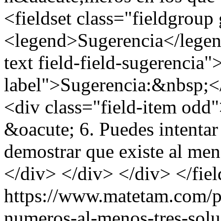
<fieldset class="fieldgroup
<legend>Sugerencia</legend
text field-field-sugerencia"
label">Sugerencia:&nbsp;</
<div class="field-item od
&oacute; 6. Puedes intentar u
demostrar que existe al me
</div> </div> </div> </fiel
https://www.matetam.com/p
numeros-al-menos-tres-solu