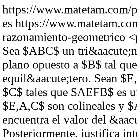
https://www.matetam.com/p
es
https://www.matetam.com
razonamiento-geometrico
<
Sea $ABC$ un tri&aacute;n
plano opuesto a $B$ tal qu
equil&aacute;tero. Sean $E,
$C$ tales que $AEFB$ es u
$E,A,C$ son colineales y $
encuentra el valor del &aa
Posteriormente, justifica i