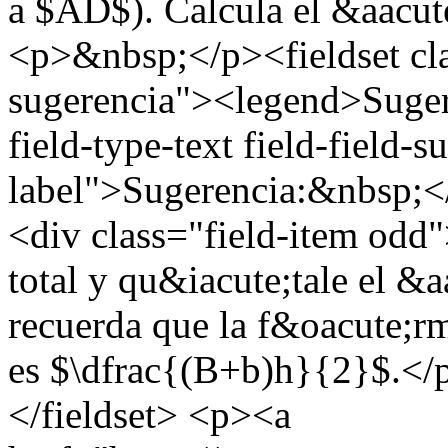
a $AD$). Calcula el &aacu
<p>&nbsp;</p><fieldset cl
sugerencia"><legend>Suger
field-type-text field-field-
label">Sugerencia:&nbsp;</
<div class="field-item odd
total y qu&iacute;tale el &
recuerda que la f&oacute;rm
es $\dfrac{(B+b)h}{2}$.</
</fieldset> <p><a