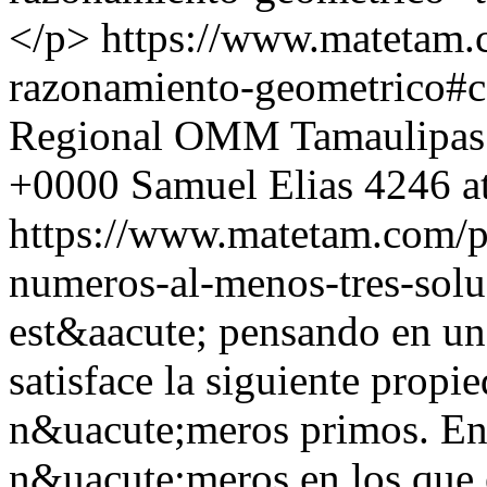
</p>
https://www.matetam.
razonamiento-geometrico#
Regional OMM Tamaulipas
+0000
Samuel Elias
4246 a
https://www.matetam.com/p
numeros-al-menos-tres-solu
est&aacute; pensando en u
satisface la siguiente prop
n&uacute;meros primos. Enc
n&uacute;meros en los que