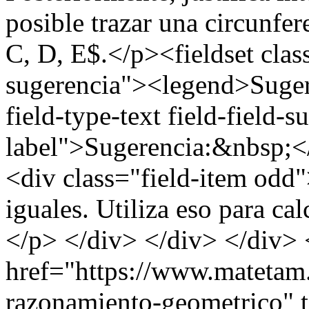
posible trazar una circunfe
C, D, E$.</p><fieldset clas
sugerencia"><legend>Suger
field-type-text field-field-
label">Sugerencia:&nbsp;</
<div class="field-item odd
iguales. Utiliza eso para ca
</p> </div> </div> </div> 
href="https://www.matetam
razonamiento-geometrico" 