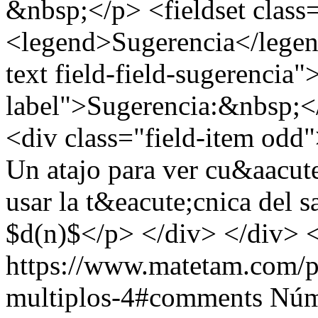
&nbsp;</p> <fieldset class
<legend>Sugerencia</legend
text field-field-sugerencia"
label">Sugerencia:&nbsp;</
<div class="field-item odd"
Un atajo para ver cu&aacute
usar la t&eacute;cnica del 
$d(n)$</p> </div> </div> <
https://www.matetam.com/p
multiplos-4#comments
Núm