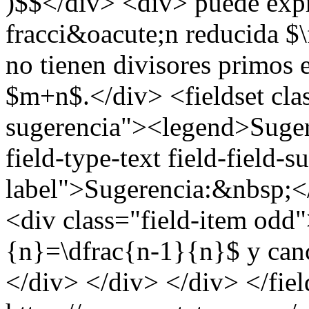
)$$</div> <div> puede exp
fracci&oacute;n reducida 
no tienen divisores primos
$m+n$.</div> <fieldset cla
sugerencia"><legend>Suger
field-type-text field-field-
label">Sugerencia:&nbsp;</
<div class="field-item odd
{n}=\dfrac{n-1}{n}$ y can
</div> </div> </div> </fiel