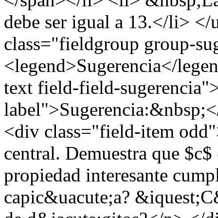
debe ser igual a 13.</li> <
class="fieldgroup group-su
<legend>Sugerencia</legend
text field-field-sugerencia"
label">Sugerencia:&nbsp;</
<div class="field-item odd
central. Demuestra que $c$
propiedad interesante cump
capic&uacute;a? &iquest;C&