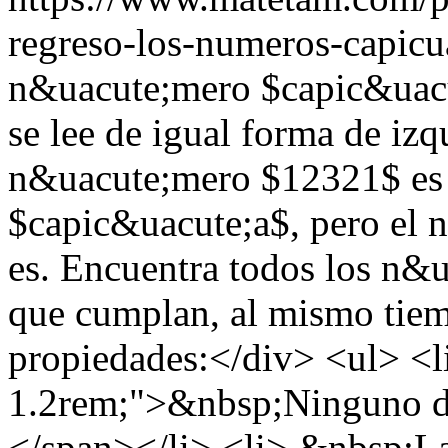
regreso-los-numeros-capicu
n&uacute;mero $capic&uacu
se lee de igual forma de izq
n&uacute;mero $12321$ es
$capic&uacute;a$, pero el
es. Encuentra todos los n&
que cumplan, al mismo tiemp
propiedades:</div> <ul> <li
1.2rem;">&nbsp;Ninguno de 
</span></li> <li> &nbsp;La