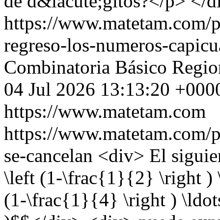
de d&iacute;gitos?</p> </d
https://www.matetam.com/p
regreso-los-numeros-capicu
Combinatoria
Básico
Regio
04 Jul 2026 13:13:20 +000
https://www.matetam.com
https://www.matetam.com/p
se-cancelan
<div> El sigui
\left (1-\frac{1}{2} \right ) 
(1-\frac{1}{4} \right ) \ldot