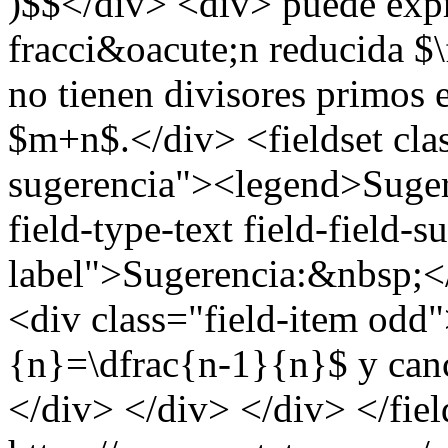
)$$</div> <div> puede exp
fracci&oacute;n reducida 
no tienen divisores primos
$m+n$.</div> <fieldset cla
sugerencia"><legend>Suger
field-type-text field-field-
label">Sugerencia:&nbsp;</
<div class="field-item odd
{n}=\dfrac{n-1}{n}$ y can
</div> </div> </div> </fiel