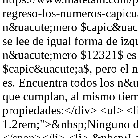
regreso-los-numeros-capicu
n&uacute;mero $capic&uacu
se lee de igual forma de izq
n&uacute;mero $12321$ es
$capic&uacute;a$, pero el
es. Encuentra todos los n&
que cumplan, al mismo tiemp
propiedades:</div> <ul> <li
1.2rem;">&nbsp;Ninguno de 
</span></li> <li> &nbsp;La