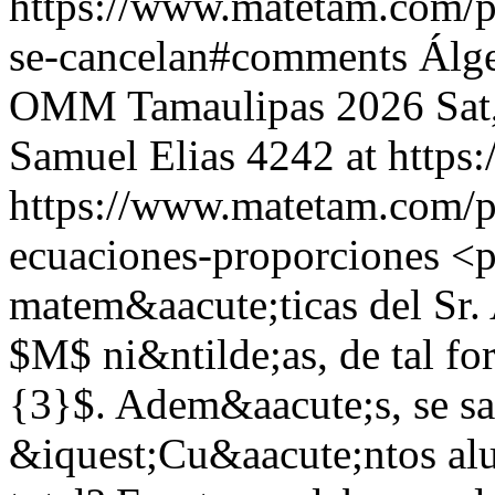
https://www.matetam.com/p
se-cancelan#comments
Álg
OMM Tamaulipas 2026
Sat
Samuel Elias
4242 at http
https://www.matetam.com/p
ecuaciones-proporciones
<p
matem&aacute;ticas del Sr.
$M$ ni&ntilde;as, de tal f
{3}$. Adem&aacute;s, se 
&iquest;Cu&aacute;ntos alu