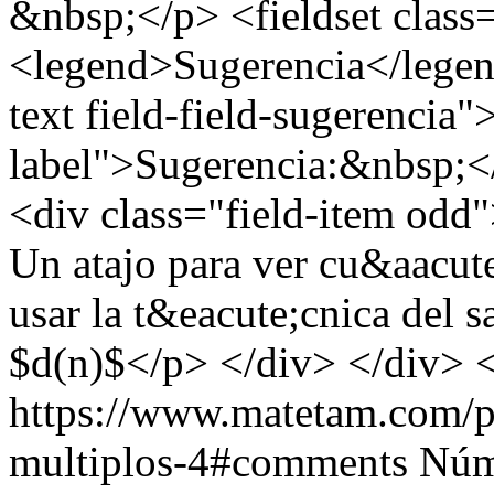
&nbsp;</p> <fieldset class
<legend>Sugerencia</legend
text field-field-sugerencia"
label">Sugerencia:&nbsp;</
<div class="field-item odd"
Un atajo para ver cu&aacute
usar la t&eacute;cnica del 
$d(n)$</p> </div> </div> <
https://www.matetam.com/p
multiplos-4#comments
Núm