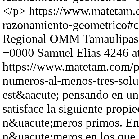
</p>
https://www.matetam.
razonamiento-geometrico#
Regional OMM Tamaulipas
+0000
Samuel Elias
4246 a
https://www.matetam.com/p
numeros-al-menos-tres-solu
est&aacute; pensando en u
satisface la siguiente prop
n&uacute;meros primos. Enc
n&uacute;meros en los que