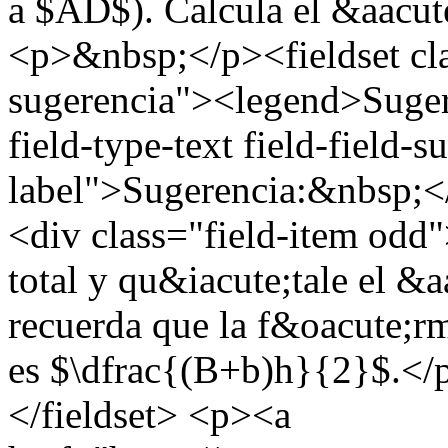
a $AD$). Calcula el &aacu
<p>&nbsp;</p><fieldset cl
sugerencia"><legend>Suger
field-type-text field-field-
label">Sugerencia:&nbsp;</
<div class="field-item odd
total y qu&iacute;tale el &
recuerda que la f&oacute;rm
es $\dfrac{(B+b)h}{2}$.</
</fieldset> <p><a