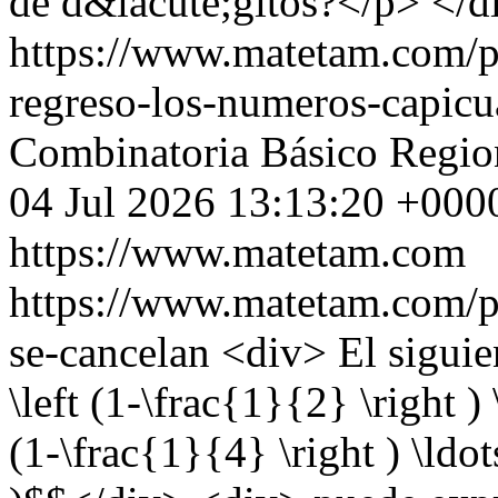
de d&iacute;gitos?</p> </d
https://www.matetam.com/p
regreso-los-numeros-capicu
Combinatoria
Básico
Regio
04 Jul 2026 13:13:20 +000
https://www.matetam.com
https://www.matetam.com/p
se-cancelan
<div> El sigui
\left (1-\frac{1}{2} \right ) 
(1-\frac{1}{4} \right ) \ldot