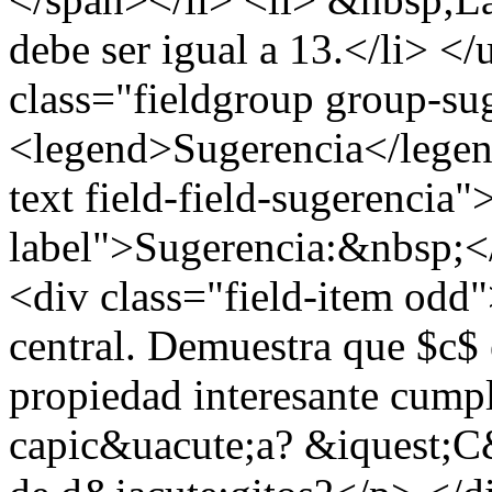
debe ser igual a 13.</li> <
class="fieldgroup group-su
<legend>Sugerencia</legend
text field-field-sugerencia"
label">Sugerencia:&nbsp;</
<div class="field-item odd
central. Demuestra que $c$
propiedad interesante cump
capic&uacute;a? &iquest;C&