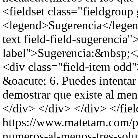
<fieldset class="fieldgroup
<legend>Sugerencia</legend
text field-field-sugerencia"
label">Sugerencia:&nbsp;</
<div class="field-item od
&oacute; 6. Puedes intentar u
demostrar que existe al me
</div> </div> </div> </fiel
https://www.matetam.com/p
numeros-al-menos-tres-solu