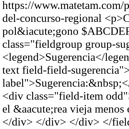
https://www.matetam.com/p
del-concurso-regional
<p>Ca
pol&iacute;gono $ABCDEF$
class="fieldgroup group-su
<legend>Sugerencia</legend
text field-field-sugerencia"
label">Sugerencia:&nbsp;</
<div class="field-item odd"
el &aacute;rea vieja menos
</div> </div> </div> </fie