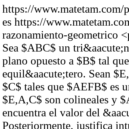
https://www.matetam.com/p
es
https://www.matetam.com
razonamiento-geometrico
<
Sea $ABC$ un tri&aacute;n
plano opuesto a $B$ tal qu
equil&aacute;tero. Sean $E,
$C$ tales que $AEFB$ es u
$E,A,C$ son colineales y $
encuentra el valor del &aa
Posteriormente, justifica i