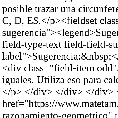
posible trazar una circunfe
C, D, E$.</p><fieldset clas
sugerencia"><legend>Suger
field-type-text field-field-
label">Sugerencia:&nbsp;</
<div class="field-item odd
iguales. Utiliza eso para ca
</p> </div> </div> </div> 
href="https://www.matetam
razonamiento-geometrico" 