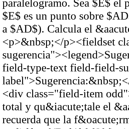
paralelogramo. Sea $E$ el p
$E$ es un punto sobre $AD$
a $AD$). Calcula el &aacu
<p>&nbsp;</p><fieldset cl
sugerencia"><legend>Suger
field-type-text field-field-
label">Sugerencia:&nbsp;</
<div class="field-item odd
total y qu&iacute;tale el &
recuerda que la f&oacute;rm