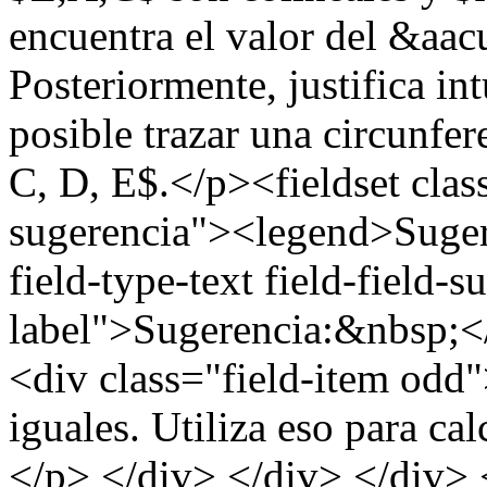
encuentra el valor del &aa
Posteriormente, justifica i
posible trazar una circunfe
C, D, E$.</p><fieldset clas
sugerencia"><legend>Suger
field-type-text field-field-
label">Sugerencia:&nbsp;</
<div class="field-item odd
iguales. Utiliza eso para ca
</p> </div> </div> </div> 