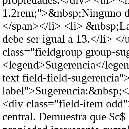
1.2rem;">&nbsp;Ninguno de 
</span></li> <li> &nbsp;La
debe ser igual a 13.</li> <
class="fieldgroup group-su
<legend>Sugerencia</legend
text field-field-sugerencia"
label">Sugerencia:&nbsp;</
<div class="field-item odd
central. Demuestra que $c$