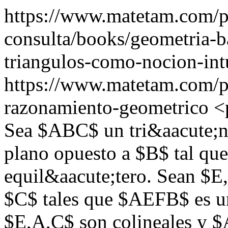
https://www.matetam.com/pu
consulta/books/geometria-b
triangulos-como-nocion-int
https://www.matetam.com/p
razonamiento-geometrico
<
Sea $ABC$ un tri&aacute;n
plano opuesto a $B$ tal qu
equil&aacute;tero. Sean $E,
$C$ tales que $AEFB$ es u
$E,A,C$ son colineales y $