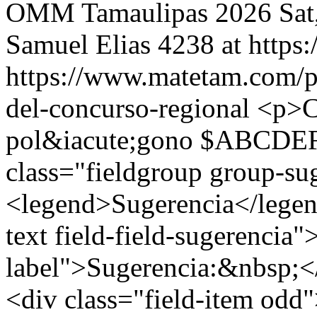
OMM Tamaulipas 2026
Sat
Samuel Elias
4238 at http
https://www.matetam.com/p
del-concurso-regional
<p>Ca
pol&iacute;gono $ABCDEF$
class="fieldgroup group-su
<legend>Sugerencia</legend
text field-field-sugerencia"
label">Sugerencia:&nbsp;</
<div class="field-item odd"