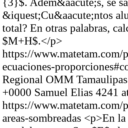
{3}$. Adem&aacute;s, se 
&iquest;Cu&aacute;ntos alu
total? En otras palabras, ca
$M+H$.</p>
https://www.matetam.com/p
ecuaciones-proporciones#
Regional OMM Tamaulipas
+0000
Samuel Elias
4241 a
https://www.matetam.com/p
areas-sombreadas
<p>En la 