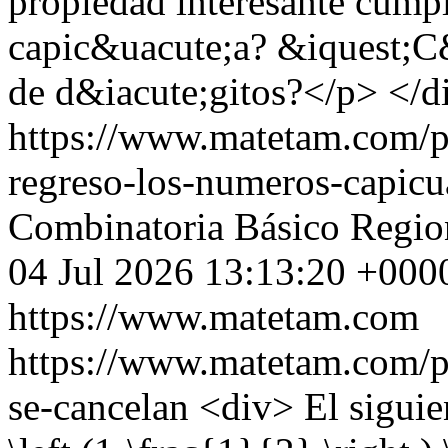
propiedad interesante cump
capic&uacute;a? &iquest;C&
de d&iacute;gitos?</p> </d
https://www.matetam.com/p
regreso-los-numeros-capicu
Combinatoria
Básico
Regio
04 Jul 2026 13:13:20 +000
https://www.matetam.com
https://www.matetam.com/p
se-cancelan
<div> El sigui