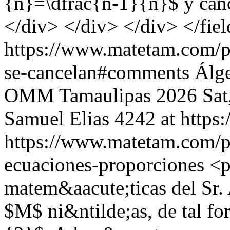
{n}=\dfrac{n-1}{n}$ y can
</div> </div> </div> </fiel
https://www.matetam.com/p
se-cancelan#comments
Álg
OMM Tamaulipas 2026
Sat
Samuel Elias
4242 at http
https://www.matetam.com/p
ecuaciones-proporciones
<p
matem&aacute;ticas del Sr.
$M$ ni&ntilde;as, de tal f