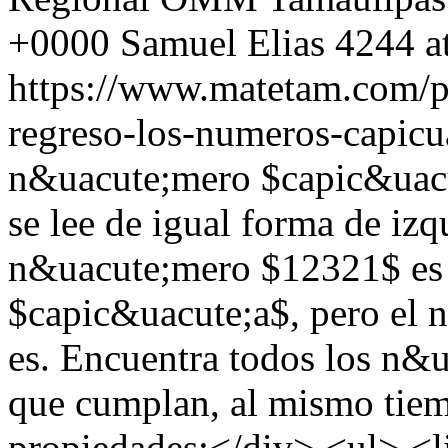
+0000
Samuel Elias
4244 a
https://www.matetam.com/p
regreso-los-numeros-capicu
n&uacute;mero $capic&uacu
se lee de igual forma de izq
n&uacute;mero $12321$ es
$capic&uacute;a$, pero el
es. Encuentra todos los n&
que cumplan, al mismo tiemp
propiedades:</div> <ul> <li