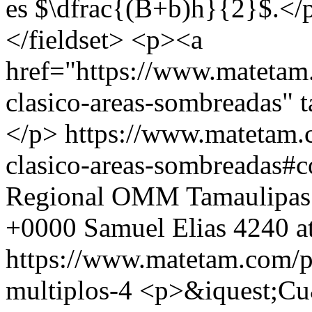
es $\dfrac{(B+b)h}{2}$.</
</fieldset> <p><a
href="https://www.matetam
clasico-areas-sombreadas" 
</p>
https://www.matetam.
clasico-areas-sombreadas#
Regional OMM Tamaulipas
+0000
Samuel Elias
4240 a
https://www.matetam.com/p
multiplos-4
<p>&iquest;Cu&