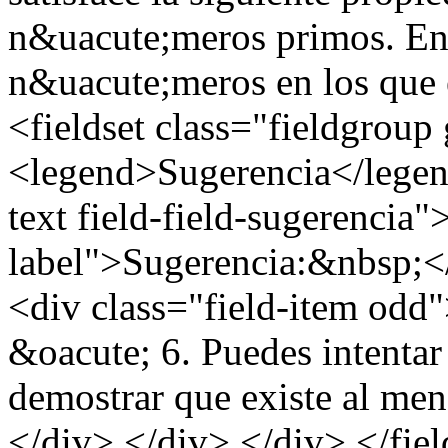
n&uacute;meros primos. Enc
n&uacute;meros en los que
<fieldset class="fieldgroup
<legend>Sugerencia</legend
text field-field-sugerencia"
label">Sugerencia:&nbsp;</
<div class="field-item od
&oacute; 6. Puedes intentar u
demostrar que existe al me
</div> </div> </div> </fiel