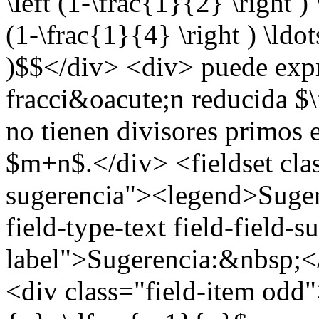
\left (1-\frac{1}{2} \right ) 
(1-\frac{1}{4} \right ) \ldot
)$$</div> <div> puede exp
fracci&oacute;n reducida 
no tienen divisores primos
$m+n$.</div> <fieldset cla
sugerencia"><legend>Suger
field-type-text field-field-
label">Sugerencia:&nbsp;</
<div class="field-item odd