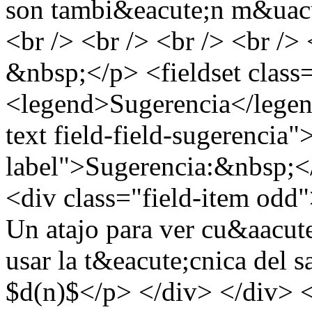
son tambi&eacute;n m&uacut
<br /> <br /> <br /> <br /> 
&nbsp;</p> <fieldset class
<legend>Sugerencia</legend
text field-field-sugerencia"
label">Sugerencia:&nbsp;</
<div class="field-item odd"
Un atajo para ver cu&aacute
usar la t&eacute;cnica del 
$d(n)$</p> </div> </div> <