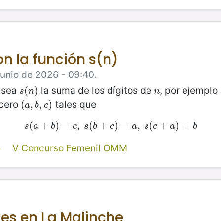
on la función s(n)
Junio de 2026 - 09:40.
, sea
la suma de los dígitos de
, por ejemplo
s
(
(
n
)
)
n
s
n
n
 cero
tales que
(
(
a
,
,
b
,
,
c
)
)
a
b
c
(
+
s
(
a
)
+
=
b
)
=
,
c
,
(
s
(
b
+
+
c
)
)
=
=
a
,
s
,
(
c
(
+
a
+
)
=
b
)
=
s
a
b
c
s
b
c
a
s
c
a
b
o
V Concurso Femenil OMM
tes en La Malinche