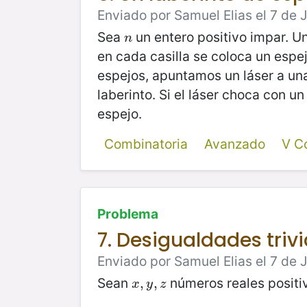
Enviado por Samuel Elias el 7 de 
Sea
un entero positivo impar. U
n
n
en cada casilla se coloca un espe
espejos, apuntamos un láser a una
laberinto. Si el láser choca con u
espejo.
Combinatoria
Avanzado
V C
Problema
7. Desigualdades trivi
Enviado por Samuel Elias el 7 de 
Sean
números reales positi
x
,
,
y
,
z
,
x
y
z