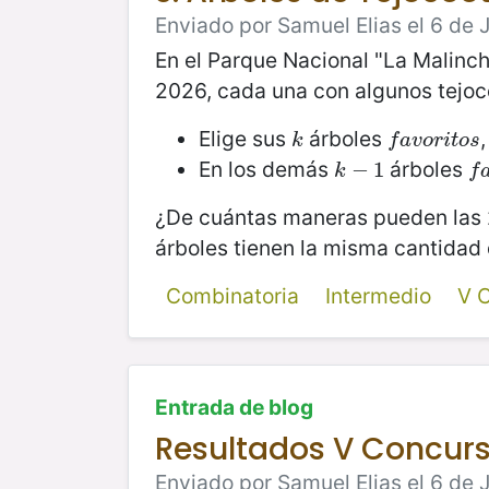
Enviado por Samuel Elias el 6 de 
En el Parque Nacional "La Malinch
2026, cada una con algunos tejoc
Elige sus
árboles
k
f
a
v
o
r
i
t
o
s
k
f
a
v
o
r
i
t
o
s
En los demás
árboles
k
−
−
1
1
f
a
k
f
¿De cuántas maneras pueden las 20
árboles tienen la misma cantidad
Combinatoria
Intermedio
V 
Entrada de blog
Resultados V Concurs
Enviado por Samuel Elias el 6 de 