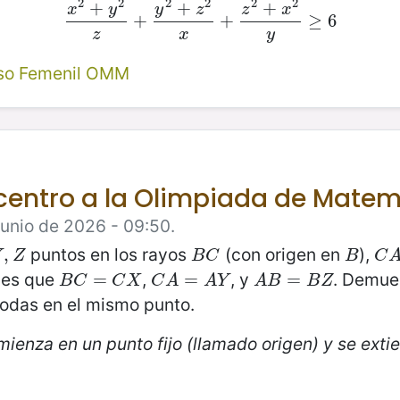
2
2
2
2
2
2
+
+
+
x
y
y
z
z
x
x
2
+
y
2
+
z
+
y
2
+
z
2
x
+
+
z
2
+
x
2
y
≥
6
≥
6
z
x
y
so Femenil OMM
vicentro a la Olimpiada de Mate
Junio de 2026 - 09:50.
puntos en los rayos
(con origen en
),
Z
,
B
C
B
C
A
Y
Z
B
C
B
C
ales que
,
, y
. Demue
B
C
=
=
C
X
C
A
=
=
A
Y
A
B
=
=
B
Z
B
C
C
X
C
A
A
Y
A
B
B
Z
odas en el mismo punto.
mienza en un punto fijo (llamado origen) y se ext