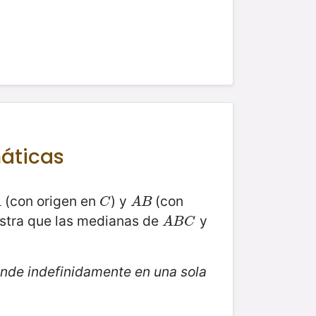
máticas
(con origen en
) y
(con
C
A
B
A
C
A
B
stra que las medianas de
y
A
B
C
A
B
C
iende indefinidamente en una sola