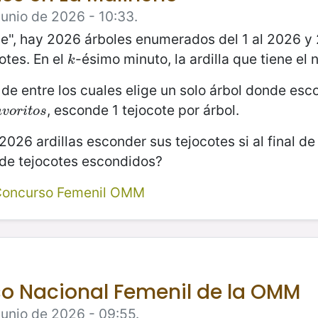
Junio de 2026 - 10:33.
e", hay 2026 árboles enumerados del 1 al 2026 y 
otes. En el
-ésimo minuto, la ardilla que tiene e
k
k
, de entre los cuales elige un solo árbol donde es
, esconde 1 tejocote por árbol.
v
o
r
i
t
o
s
a
v
o
r
i
t
o
s
26 ardillas esconder sus tejocotes si al final de
 de tejocotes escondidos?
Concurso Femenil OMM
o Nacional Femenil de la OMM
Junio de 2026 - 09:55.