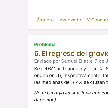
Álgebra
Avanzado
V Concur
Problema
6. El regreso del gra
Enviado por Samuel Elias el 7 de 
Sea
un triángulo y sean
A
B
C
X
,
Y
,
,
A
B
C
X
origen en
), respectivamente, t
A
A
las medianas de
se cruzan t
X
Y
Z
X
Y
Z
Nota: Un rayo es una línea que co
dirección).