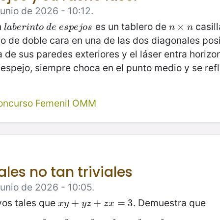
Junio de 2026 - 10:12.
n
es un tablero de
casill
l
a
b
e
r
i
n
t
o
d
e
e
s
p
e
j
o
s
n
×
×
n
l
a
b
e
r
i
n
t
o
d
e
e
s
p
e
j
o
s
n
n
jo de doble cara en una de las dos diagonales pos
 de sus paredes exteriores y el láser entra horizo
n espejo, siempre choca en el punto medio y se ref
oncurso Femenil OMM
ales no tan triviales
Junio de 2026 - 10:05.
vos tales que
. Demuestra que
x
y
+
+
y
z
+
z
+
x
=
3
=
3
x
y
y
z
z
x