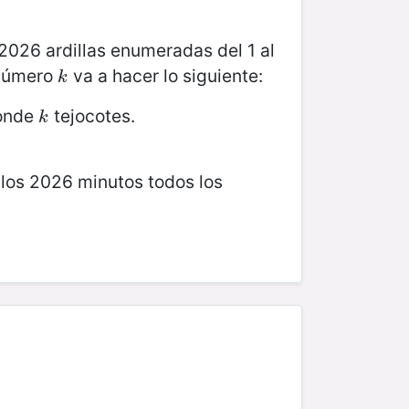
2026 ardillas enumeradas del 1 al
l número
va a hacer lo siguiente:
k
k
conde
tejocotes.
k
k
 los 2026 minutos todos los