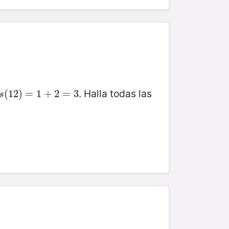
. Halla todas las
s
(
(
12
12
)
)
=
=
1
+
1
2
+
=
3
2
=
3
s