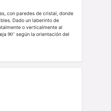
as, con paredes de cristal, donde
ibles. Dado un laberinto de
ntalmente o verticalmente al
∘
leja
según la orientación del
90
90
∘