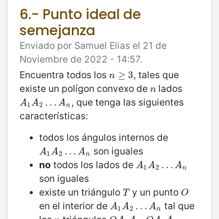
6.- Punto ideal de
semejanza
Enviado por Samuel Elias el 21 de
Noviembre de 2022 - 14:57.
Encuentra todos los
, tales que
n
≥
≥
3
3
n
existe un polígon convexo de
lados
n
n
, que tenga las siguientes
A
1
A
2
…
…
A
n
A
A
A
1
2
n
características:
todos los ángulos internos de
son iguales
A
1
A
2
…
…
A
n
A
A
A
1
2
n
no
todos los lados de
A
1
A
2
…
…
A
n
A
A
A
1
2
n
son iguales
existe un triángulo
y un punto
T
O
T
O
en el interior de
tal que
A
1
A
2
…
…
A
n
A
A
A
1
2
n