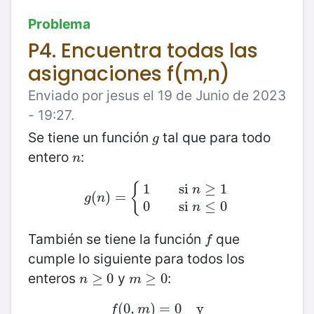
Problema
P4. Encuentra todas las
asignaciones f(m,n)
Enviado por jesus el 19 de Junio de 2023
- 19:27.
Se tiene un función
tal que para todo
g
g
entero
:
n
n
{
1
si
≥
1
n
(
g
(
n
)
)
=
=
{
1
si
n
≥
1
0
si
n
≤
0
g
n
0
si
≤
0
n
También se tiene la función
que
f
f
cumple lo siguiente para todos los
enteros
y
:
n
≥
≥
0
0
m
≥
≥
0
0
n
m
(
0
f
(
,
0
,
m
)
)
=
=
0
0
y
y
f
m