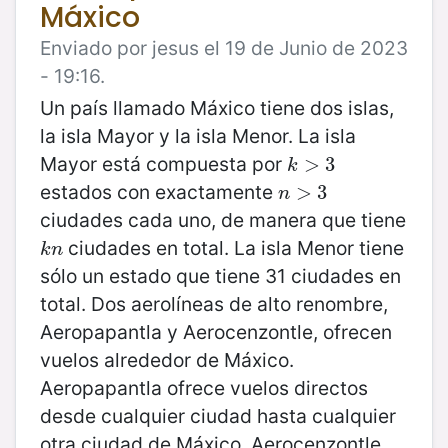
Máxico
Enviado por jesus el 19 de Junio de 2023
- 19:16.
Un país llamado Máxico tiene dos islas,
la isla Mayor y la isla Menor. La isla
Mayor está compuesta por
k
>
>
3
3
k
estados con exactamente
n
>
>
3
3
n
ciudades cada uno, de manera que tiene
ciudades en total. La isla Menor tiene
k
n
k
n
sólo un estado que tiene 31 ciudades en
total. Dos aerolíneas de alto renombre,
Aeropapantla y Aerocenzontle, ofrecen
vuelos alrededor de Máxico.
Aeropapantla ofrece vuelos directos
desde cualquier ciudad hasta cualquier
otra ciudad de Máxico. Aerocenzontle