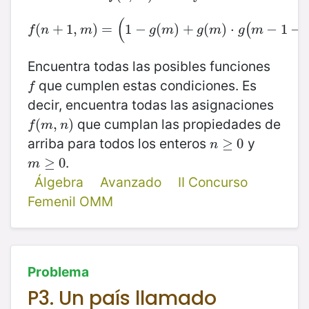
(
(
+
1
,
f
(
)
n
+
=
1
,
m
1
)
−
=
(
1
−
(
g
(
)
m
+
)
+
g
(
(
m
)
)
⋅
⋅
g
(
m
−
−
1
−
1
f
−
(
n
,
(
f
n
m
g
m
g
m
g
m
Encuentra todas las posibles funciones
que cumplen estas condiciones. Es
f
f
decir, encuentra todas las asignaciones
que cumplan las propiedades de
f
(
(
m
,
n
,
)
)
f
m
n
arriba para todos los enteros
y
n
≥
≥
0
0
n
.
m
≥
≥
0
0
m
Álgebra
Avanzado
II Concurso
Femenil OMM
Problema
P3. Un país llamado