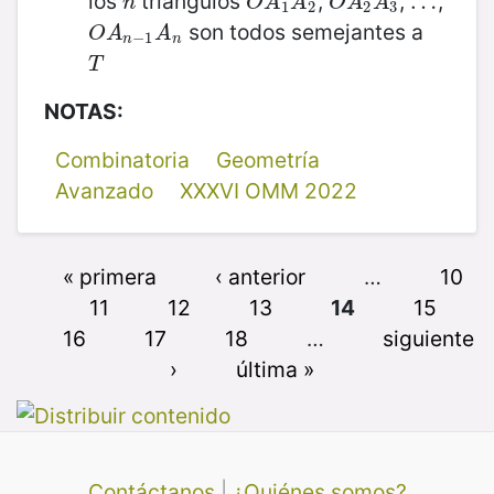
los
triángulos
,
,
,
n
O
A
1
A
2
O
A
2
A
3
…
…
n
O
A
A
O
A
A
1
2
2
3
son todos semejantes a
O
A
n
−
1
A
n
O
A
A
−
1
n
n
T
T
NOTAS:
Combinatoria
Geometría
Avanzado
XXXVI OMM 2022
« primera
‹ anterior
…
10
11
12
13
14
15
16
17
18
…
siguiente
›
última »
Contáctanos
|
¿Quiénes somos?