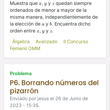
Muestra que
,
y
quedan siempre
x
y
z
x
y
z
ordenados de menor a mayor de la
misma manera, independientemente de
la elección de
y
. Encuentra dicho
a
b
a
b
orden entre
,
y
.
x
y
z
x
y
z
Álgebra
Avanzado
II Concurso
Femenil OMM
Problema
P6. Borrando números del
pizarrón
Enviado por jesus el 26 de Junio de
2023 - 15:35.