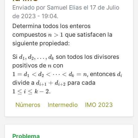
Enviado por Samuel Elias el 17 de Julio
de 2023 - 19:04.
Determina todos los enteros
compuestos
que satisfacen la
n
>
>
1
1
n
siguiente propiedad:
Si
son todos los divisores
d
1
,
,
d
2
,
,
…
…
,
d
,
k
d
d
d
1
2
k
positivos de
con
n
n
, entonces
1
1
=
=
d
1
<
d
<
2
<
⋯
<
<
d
⋯
k
=
n
<
=
d
i
d
d
d
n
d
1
2
k
i
divide a
para cada
d
i
+
1
+
+
d
i
+
2
d
d
+
1
+
2
i
i
.
1
1
≤
≤
i
≤
k
−
≤
2
−
2
i
k
Números
Intermedio
IMO 2023
Problema