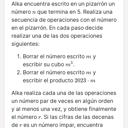
Alka encuentra escrito en un pizarrón un
número
que termina en 5. Realiza una
n
n
secuencia de operaciones con el número
en el pizarrón. En cada paso decide
realizar una de las dos operaciones
siguientes:
Borrar el número escrito
y
m
m
3
escribir su cubo
.
m
3
m
Borrar el número escrito
y
m
m
escribir el producto
2023
2023
⋅
⋅
m
m
Alka realiza cada una de las operaciones
un número par de veces en algún orden
y al menos una vez, y obtiene finalmente
el número
. Si las cifras de las decenas
r
r
de
es un número impar, encuentra
r
r