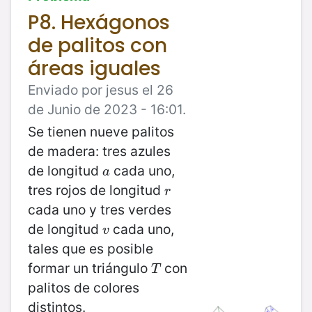
P8. Hexágonos
de palitos con
áreas iguales
Enviado por jesus el 26
de Junio de 2023 - 16:01.
Se tienen nueve palitos
de madera: tres azules
de longitud
cada uno,
a
a
tres rojos de longitud
r
r
cada uno y tres verdes
de longitud
cada uno,
v
v
tales que es posible
formar un triángulo
con
T
T
palitos de colores
distintos.