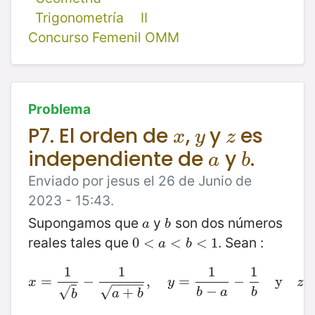
Trigonometría
II
Concurso Femenil OMM
Problema
P7. El orden de
,
y
es
x
y
z
x
y
z
independiente de
y
.
a
b
a
b
Enviado por jesus el 26 de Junio de
2023 - 15:43.
Supongamos que
y
son dos números
a
b
a
b
reales tales que
. Sean :
0
0
<
<
a
<
b
<
<
1
<
1
a
b
1
1
1
1
=
−
x
=
1
b
−
,
1
a
+
b
=
,
y
=
1
b
−
a
−
−
1
b
y
z
=
y
1
b
−
a
x
y
z
−
−
−
−
−
√
√
+
b
a
b
a
b
b