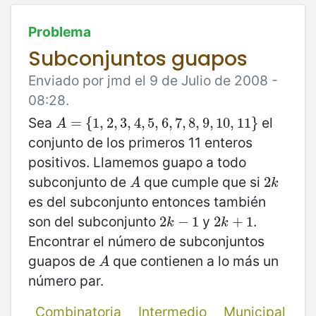
Problema
Subconjuntos guapos
Enviado por jmd el 9 de Julio de 2008 -
08:28.
Sea
el
A
=
=
{
1
,
{
2
1
,
3
,
2
,
4
,
,
3
5
,
,
6
4
,
,
7
5
,
8
,
6
,
9
,
7
,
10
,
8
,
11
,
9
}
,
10
,
11
}
A
conjunto de los primeros 11 enteros
positivos. Llamemos guapo a todo
subconjunto de
que cumple que si
A
2
2
k
A
k
es del subconjunto entonces también
son del subconjunto
y
.
2
2
k
−
−
1
1
2
2
k
+
+
1
1
k
k
Encontrar el número de subconjuntos
guapos de
que contienen a lo más un
A
A
número par.
Combinatoria
Intermedio
Municipal