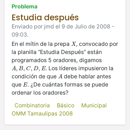
Problema
Estudia después
Enviado por jmd el 9 de Julio de 2008 -
09:03.
En el mítin de la prepa
, convocado por
X
X
la planilla “Estudia Después” están
programados 5 oradores, digamos
. Los líderes impusieron la
A
,
,
B
,
C
,
,
D
,
,
E
,
A
B
C
D
E
condición de que
debe hablar antes
A
A
que
. ¿De cuántas formas se puede
E
E
ordenar los oradores?
Combinatoria
Básico
Municipal
OMM Tamaulipas 2008