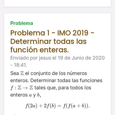
Problema
Problema 1 - IMO 2019 -
Determinar todas las
función enteras.
Enviado por jesus el 19 de Junio de 2020
- 18:41.
Z
Sea
el conjunto de los números
Z
enteros. Determinar todas las funciones
Z
Z
tales que, para todos los
f
:
Z
:
→
Z
→
f
enteros
y
,
a
b
a
b
(
2
f
(
)
2
+
a
)
+
2
2
(
f
(
b
)
)
=
=
f
(
f
(
(
a
(
+
b
+
)
)
.
)
)
.
f
a
f
b
f
f
a
b