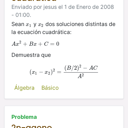
Enviado por jesus el 1 de Enero de 2008
- 01:00.
Sean
y
dos soluciones distintas de
x
1
x
2
x
x
1
2
la ecuación cuadrática:
2
A
x
2
+
+
B
x
+
C
+
=
0
=
0
A
x
B
x
C
Demuestra que
2
(
/
2
)
−
B
A
C
2
(
(
x
1
−
−
x
2
)
)
2
=
=
(
B
/
2
)
2
−
A
C
A
2
x
x
1
2
2
A
Álgebra
Básico
Problema
2n-agono