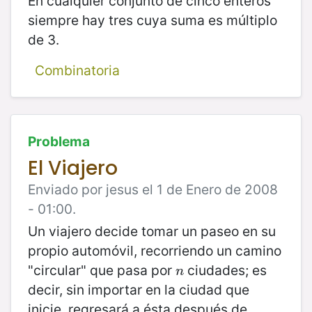
En cualquier conjunto de cinco enteros
siempre hay tres cuya suma es múltiplo
de 3.
Combinatoria
Problema
El Viajero
Enviado por jesus el 1 de Enero de 2008
- 01:00.
Un viajero decide tomar un paseo en su
propio automóvil, recorriendo un camino
"circular" que pasa por
ciudades; es
n
n
decir, sin importar en la ciudad que
inicie, regresará a ésta después de