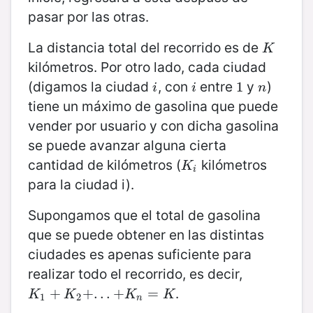
pasar por las otras.
La distancia total del recorrido es de
K
K
kilómetros. Por otro lado, cada ciudad
(digamos la ciudad
, con
entre
y
)
i
i
1
1
n
i
i
n
tiene un máximo de gasolina que puede
vender por usuario y con dicha gasolina
se puede avanzar alguna cierta
cantidad de kilómetros (
kilómetros
K
i
K
i
para la ciudad i).
Supongamos que el total de gasolina
que se puede obtener en las distintas
ciudades es apenas suficiente para
realizar todo el recorrido, es decir,
.
K
1
+
+
K
2
+
.
+
.
.
+
.
K
.
.
n
+
=
K
=
K
K
K
K
1
2
n