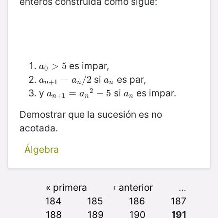
enteros construida como sigue:
es impar,
a
0
>
>
5
5
a
0
si
es par,
a
n
+
1
=
=
a
n
/
2
/
2
a
n
a
a
a
+
1
n
n
n
2
y
si
es impar.
a
n
+
1
=
=
a
n
2
−
−
5
5
a
n
a
a
a
+
1
n
n
n
Demostrar que la sucesión es no
acotada.
Álgebra
« primera
‹ anterior
…
184
185
186
187
188
189
190
191