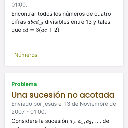
01:00.
Encontrar todos los números de cuatro
cifras
divisibles entre 13 y tales
a
b
c
d
10
a
b
c
d
10
que
c
d
=
=
3
3
(
a
(
c
+
2
+
)
2
)
c
d
a
c
Números
Problema
Una sucesión no acotada
Enviado por jesus el 13 de Noviembre de
2007 - 01:00.
Considere la sucesión
de
a
0
,
,
a
1
,
,
a
2
,
,
…
…
a
a
a
0
1
2