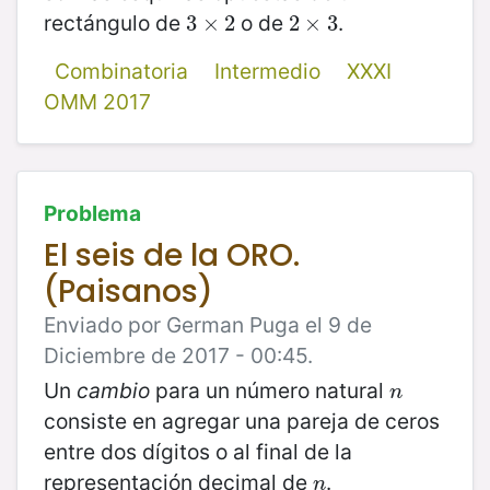
rectángulo de
o de
.
3
3
×
×
2
2
2
2
×
×
3
3
Combinatoria
Intermedio
XXXI
OMM 2017
Problema
El seis de la ORO.
(Paisanos)
Enviado por German Puga el 9 de
Diciembre de 2017 - 00:45.
Un
cambio
para un número natural
n
n
consiste en agregar una pareja de ceros
entre dos dígitos o al final de la
representación decimal de
.
n
n