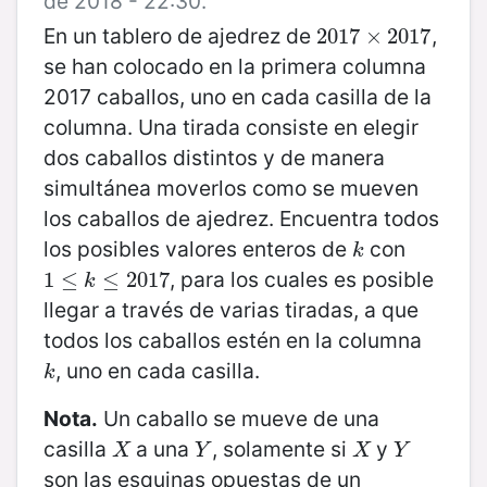
de 2018 - 22:30.
En un tablero de ajedrez de
,
2017
2017
×
×
2017
2017
se han colocado en la primera columna
2017 caballos, uno en cada casilla de la
columna. Una tirada consiste en elegir
dos caballos distintos y de manera
simultánea moverlos como se mueven
los caballos de ajedrez. Encuentra todos
los posibles valores enteros de
con
k
k
, para los cuales es posible
1
1
≤
≤
k
≤
2017
≤
2017
k
llegar a través de varias tiradas, a que
todos los caballos estén en la columna
, uno en cada casilla.
k
k
Nota.
Un caballo se mueve de una
casilla
a una
, solamente si
y
X
Y
X
Y
X
Y
X
Y
son las esquinas opuestas de un