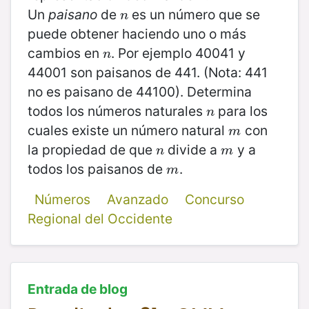
Un
paisano
de
es un número que se
n
n
puede obtener haciendo uno o más
cambios en
. Por ejemplo 40041 y
n
n
44001 son paisanos de 441. (Nota: 441
no es paisano de 44100). Determina
todos los números naturales
para los
n
n
cuales existe un número natural
con
m
m
la propiedad de que
divide a
y a
n
m
n
m
todos los paisanos de
.
m
m
Números
Avanzado
Concurso
Regional del Occidente
Entrada de blog