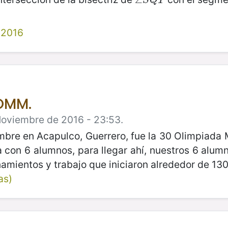
∠
∠
S
Q
T
S
Q
T
2016
 OMM.
Noviembre de 2016 - 23:53.
embre en Acapulco, Guerrero, fue la 30 Olimpiada 
a con 6 alumnos, para llegar ahí, nuestros 6 alum
mientos y trabajo que iniciaron alrededor de 130
as)