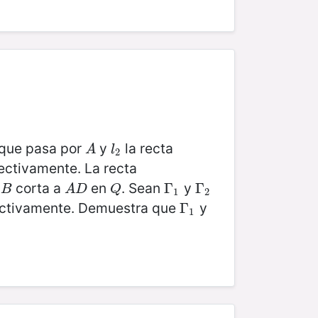
que pasa por
y
la recta
A
l
2
A
l
2
pectivamente. La recta
r
corta a
en
. Sean
y
B
A
D
Q
Γ
Γ
1
Γ
Γ
2
B
A
D
Q
1
2
ectivamente. Demuestra que
y
Γ
Γ
1
1