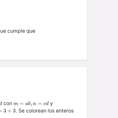
 que cumple que
con
y
d
m
=
=
a
b
,
n
,
=
c
=
d
d
m
a
b
n
c
d
. Se colorean los enteros
3
=
+
3
3
+
3