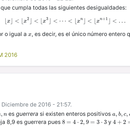
que cumpla todas las siguientes desigualdades:
2
3
+
1
n
n
⌊
⌋
<
⌊
⌊
x
⌋
<
⌋
⌊
<
x
2
⌊
⌋
<
⌊
x
⌋
3
<
⌋
<
⋯
⋯
<
<
⌊
x
⌊
n
⌋
<
⌋
⌊
x
<
n
+
⌊
1
⌋
<
…
⌋
<
…
x
x
x
x
x
r o igual a
, es decir, es el único número entero
x
x
M 2016
 Diciembre de 2016 - 21:57.
es
guerrera
si existen enteros positivos
m
,
,
n
a
,
,
b
,
,
c
,
,
m
n
a
b
c
eja 8,9 es guerrera pues
y
8
8
=
=
4
⋅
4
2
⋅
,
9
2
=
,
9
3
⋅
=
3
3
⋅
3
4
4
+
+
2
2
=