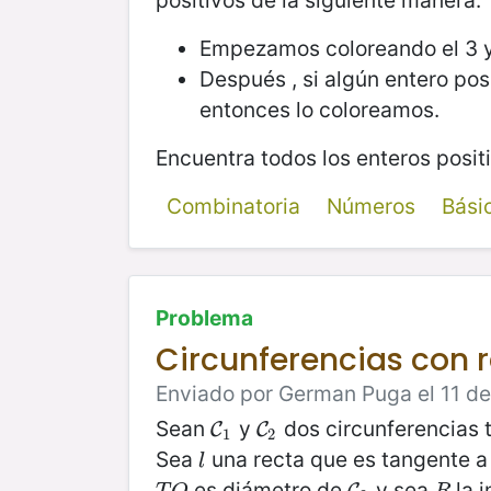
positivos de la siguiente manera:
Empezamos coloreando el 3 y 
Después , si algún entero pos
entonces lo coloreamos.
Encuentra todos los enteros posi
Combinatoria
Números
Bási
Problema
Circunferencias con r
Enviado por German Puga el 11 de
Sean
y
dos circunferencias
C
1
C
2
C
C
1
2
Sea
una recta que es tangente 
l
l
es diámetro de
y sea
la i