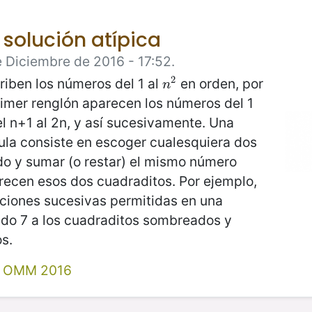
solución atípica
 Diciembre de 2016 - 17:52.
2
riben los números del 1 al
en orden, por
n
2
n
rimer renglón aparecen los números del 1
el n+1 al 2n, y así sucesivamente. Una
ula consiste en escoger cualesquiera dos
o y sumar (o restar) el mismo número
recen esos dos cuadraditos. Por ejemplo,
ciones sucesivas permitidas en una
ndo 7 a los cuadraditos sombreados y
s.
 OMM 2016