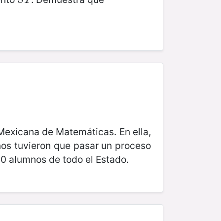
S
T
S
T
Mexicana de Matemáticas. En ella,
nos tuvieron que pasar un proceso
0 alumnos de todo el Estado.