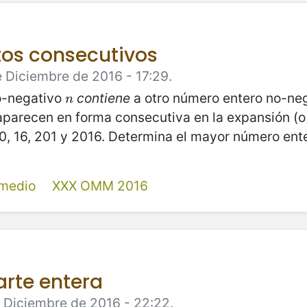
itos consecutivos
 Diciembre de 2016 - 17:29.
o-negativo
contiene
a otro número entero no-ne
n
n
aparecen en forma consecutiva en la expansión (o
20, 16, 201 y 2016. Determina el mayor número en
rmedio
XXX OMM 2016
rte entera
 Diciembre de 2016 - 22:22.