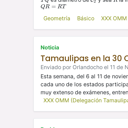
T
Q
C
2
R
C
T
Q
R
2
Q
R
=
=
R
T
Q
R
R
T
Geometría
Básico
XXX OMM 
Noticia
Tamaulipas en la 30
Enviado por Orlandocho el 11 de 
Esta semana, del 6 al 11 de novi
cada uno de los estados particip
muy extenso de exámenes, entrena
XXX OMM (Delegación Tamaulip