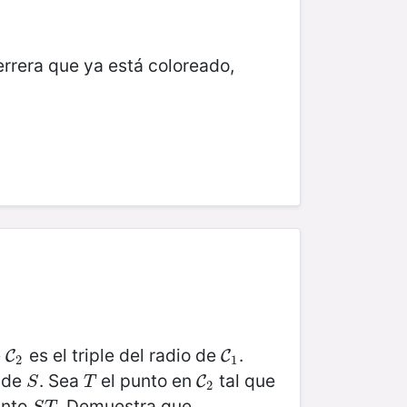
errera que ya está coloreado,
e
es el triple del radio de
.
C
2
C
1
C
C
2
1
 de
. Sea
el punto en
tal que
S
T
C
2
C
S
T
2
ento
. Demuestra que