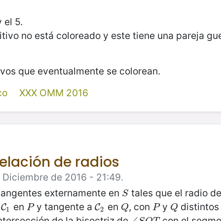
el 5.
itivo no está coloreado y este tiene una pareja gu
tivos que eventualmente se colorean.
co
XXX OMM 2016
elación de radios
 Diciembre de 2016 - 21:49.
 tangentes externamente en
tales que el radio d
S
S
a
en
y tangente a
en
, con
y
distintos
C
1
P
C
2
Q
P
Q
C
C
P
Q
P
Q
1
2
ntersección de la bisectriz de
con el segm