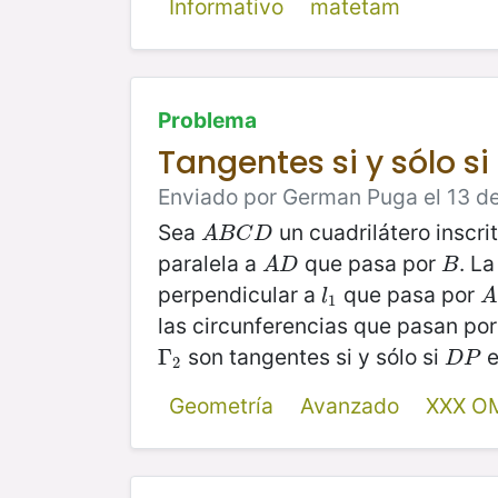
Informativo
matetam
Problema
Tangentes si y sólo s
Enviado por German Puga el 13 de
Sea
un cuadrilátero inscri
A
B
C
D
A
B
C
D
paralela a
que pasa por
. L
A
D
B
A
D
B
perpendicular a
que pasa por
l
1
A
l
A
1
las circunferencias que pasan por 
son tangentes si y sólo si
e
Γ
Γ
2
D
P
D
P
2
Geometría
Avanzado
XXX O