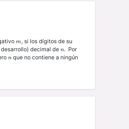
gativo
, si los dígitos de su
m
m
 desarrollo) decimal de
. Por
n
n
tero
que no contiene a ningún
n
n