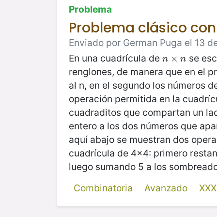
Problema
Problema clásico con 
Enviado por German Puga el 13 de
En una cuadrícula de
se esc
n
×
×
n
n
n
renglones, de manera que en el p
al n, en el segundo los números d
operación permitida en la cuadríc
cuadraditos que compartan un lad
entero a los dos números que apa
aquí abajo se muestran dos opera
cuadrícula de 4x4: primero resta
luego sumando 5 a los sombreado
Combinatoria
Avanzado
XXX