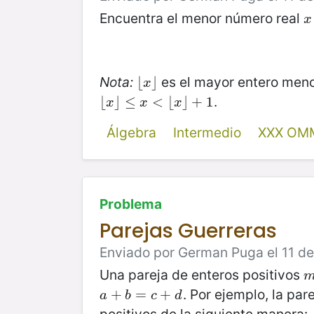
Encuentra el menor número real
x
x
Nota:
es el mayor entero meno
⌊
⌊
x
⌋
⌋
x
.
⌊
⌊
x
⌋
⌋
≤
≤
x
<
⌊
x
<
⌋
+
1
⌊
⌋
+
1
x
x
x
Álgebra
Intermedio
XXX OM
Problema
Parejas Guerreras
Enviado por German Puga el 11 de
Una pareja de enteros positivos
. Por ejemplo, la par
a
+
+
b
=
c
=
+
d
+
a
b
c
d