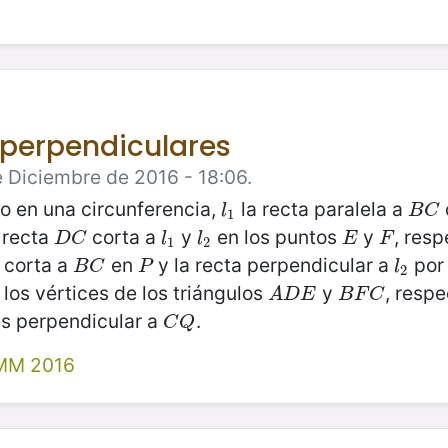
i perpendiculares
 Diciembre de 2016 - 18:06.
to en una circunferencia,
la recta paralela a
l
1
B
C
l
B
C
1
a recta
corta a
y
en los puntos
y
, res
D
C
l
1
l
2
E
F
D
C
l
l
E
F
1
2
corta a
en
y la recta perpendicular a
po
B
C
P
l
2
B
C
P
l
2
los vértices de los triángulos
y
, resp
A
D
E
B
F
C
A
D
E
B
F
C
s perpendicular a
.
C
Q
C
Q
MM 2016