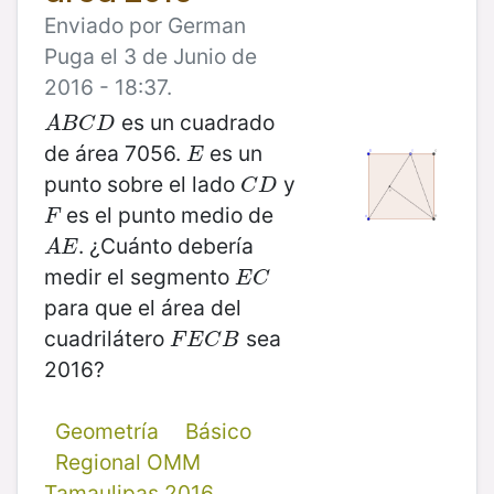
Enviado por German
Puga el 3 de Junio de
2016 - 18:37.
es un cuadrado
A
B
C
D
A
B
C
D
de área 7056.
es un
E
E
punto sobre el lado
y
C
D
C
D
es el punto medio de
F
F
. ¿Cuánto debería
A
E
A
E
medir el segmento
E
C
E
C
para que el área del
cuadrilátero
sea
F
E
C
B
F
E
C
B
2016?
Geometría
Básico
Regional OMM
Tamaulipas 2016