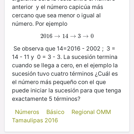
anterior y el número capicúa más
cercano que sea menor o igual al
número. Por ejemplo
2016
2016
→
→
14
14
→
→
3
3
→
→
0
0
Se observa que 14=2016 - 2002 ; 3 =
14 - 11 y 0 = 3 - 3. La sucesión termina
cuando se llega a cero, en el ejemplo la
sucesión tuvo cuatro términos ¿Cuál es
el número más pequeño con el que
puede iniciar la sucesión para que tenga
exactamente 5 términos?
Números
Básico
Regional OMM
Tamaulipas 2016