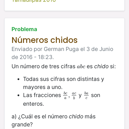
Problema
Números chidos
Enviado por German Puga el 3 de Junio
de 2016 - 18:23.
Un número de tres cifras
es
chido
si:
a
b
c
a
b
c
Todas sus cifras son distintas y
mayores a uno.
Las fracciones
y
son
b
c
a
c
b
a
b
c
,
a
,
a
c
b
b
a
c
a
c
b
enteros.
a) ¿Cuál es el número
chido
más
grande?