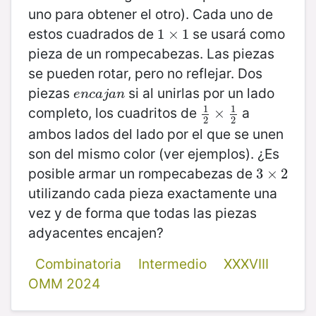
uno para obtener el otro). Cada uno de
estos cuadrados de
se usará como
1
1
×
×
1
1
pieza de un rompecabezas. Las piezas
se pueden rotar, pero no reflejar. Dos
piezas
si al unirlas por un lado
e
n
c
a
j
a
n
e
n
c
a
j
a
n
1
1
completo, los cuadritos de
a
1
2
×
×
1
2
2
2
ambos lados del lado por el que se unen
son del mismo color (ver ejemplos). ¿Es
posible armar un rompecabezas de
3
3
×
×
2
2
utilizando cada pieza exactamente una
vez y de forma que todas las piezas
adyacentes encajen?
Combinatoria
Intermedio
XXXVIII
OMM 2024