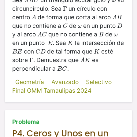
A
B
C
ω
A
B
C
ω
circuncírculo. Sea
un círculo con
Γ
Γ
centro
de forma que corta al arco
A
A
B
A
A
B
que no contiene a
de
en un punto
C
ω
D
C
ω
D
y al arco
que no contiene a
de
A
C
B
ω
A
C
B
ω
en un punto
. Sea
la intersección de
E
K
E
K
con
de tal forma que
esté
B
E
C
D
K
B
E
C
D
K
sobre
. Demuestra que
es
Γ
Γ
A
K
A
K
perpendicular a
.
B
C
B
C
Geometría
Avanzado
Selectivo
Final OMM Tamaulipas 2024
Problema
P4. Ceros y Unos en un