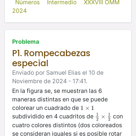
Números
Intermedio
XXXVIII OMM
2024
Problema
P1. Rompecabezas
especial
Enviado por Samuel Elias el 10 de
Noviembre de 2024 - 17:41.
En la figura se, se muestran las 6
maneras distintas en que se puede
colorear un cuadrado de
1
1
×
×
1
1
1
1
subdividido en 4 cuadritos de
con
1
2
×
×
1
2
2
2
cuatro colores distintos (dos coloreados
se consideran iguales si es posible rotar