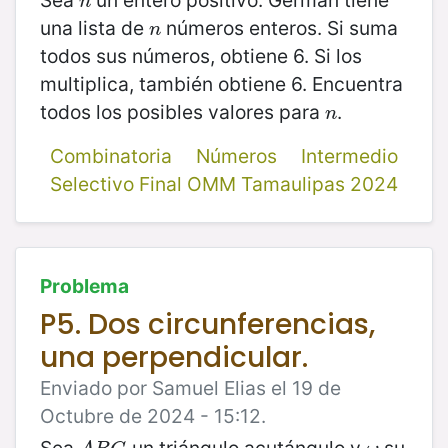
n
n
una lista de
números enteros. Si suma
n
n
todos sus números, obtiene 6. Si los
multiplica, también obtiene 6. Encuentra
todos los posibles valores para
.
n
n
Combinatoria
Números
Intermedio
Selectivo Final OMM Tamaulipas 2024
Problema
P5. Dos circunferencias,
una perpendicular.
Enviado por Samuel Elias el 19 de
Octubre de 2024 - 15:12.
Sea
un triángulo acutángulo y
su