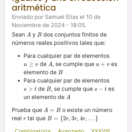
aritmética
Enviado por Samuel Elias el 10 de
Noviembre de 2024 - 18:05.
Sean
y
dos conjuntos finitos de
A
B
A
B
números reales positivos tales que:
Para cualquier par de elementos
de
, se cumple que
es
u
≥
≥
v
A
u
+
+
v
u
v
A
u
v
elemento de
B
B
Para cualquier par de elementos
de
, se cumple que
es
s
>
>
t
B
s
−
−
t
s
t
B
s
t
un elemento de
A
A
Prueba que
o existe un número
A
=
=
B
A
B
real
tal que
r
B
=
=
{
2
{
r
,
2
3
r
,
,
4
3
r
,
…
,
4
}
,
…
}
r
B
r
r
r
Combinatoria
Avanzado
XXXVIII