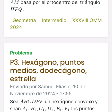
pasa por el ortocentro del triángulo
A
M
A
M
.
H
P
Q
H
P
Q
Geometría
Intermedio
XXXVIII OMM
2024
Problema
P3. Hexágono, puntos
medios, dodecágono,
estrella
Enviado por Samuel Elias el 10 de
Noviembre de 2024 - 17:55.
Sea
un hexágono convexo y
A
B
C
D
E
F
A
B
C
D
E
F
sean
los puntos
A
1
,
,
B
1
,
C
,
1
,
D
,
1
,
E
1
,
,
F
1
,
A
B
C
D
E
F
1
1
1
1
1
1