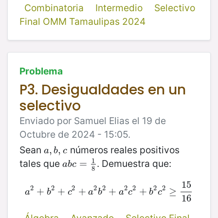
Combinatoria
Intermedio
Selectivo
Final OMM Tamaulipas 2024
Problema
P3. Desigualdades en un
selectivo
Enviado por Samuel Elias el 19 de
Octubre de 2024 - 15:05.
Sean
números reales positivos
a
,
,
b
,
,
c
a
b
c
1
tales que
. Demuestra que:
a
b
c
=
=
1
8
a
b
c
8
15
2
2
2
2
2
2
2
2
2
a
2
+
+
b
2
+
+
c
2
+
+
a
2
b
2
+
+
a
2
c
2
+
+
b
2
c
2
≥
15
≥
16
a
b
c
a
b
a
c
b
c
16