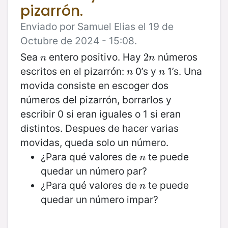
pizarrón.
Enviado por Samuel Elias el 19 de
Octubre de 2024 - 15:08.
Sea
entero positivo. Hay
números
n
2
2
n
n
n
escritos en el pizarrón:
0’s y
1’s. Una
n
n
n
n
movida consiste en escoger dos
números del pizarrón, borrarlos y
escribir 0 si eran iguales o 1 si eran
distintos. Despues de hacer varias
movidas, queda solo un número.
¿Para qué valores de
te puede
n
n
quedar un número par?
¿Para qué valores de
te puede
n
n
quedar un número impar?