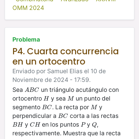
OMM 2024
Problema
P4. Cuarta concurrencia
en un ortocentro
Enviado por Samuel Elias el 10 de
Noviembre de 2024 - 17:59.
Sea
un triángulo acutángulo con
A
B
C
A
B
C
ortocentro
y sea
un punto del
H
M
H
M
segmento
. La recta por
y
B
C
M
B
C
M
perpendicular a
corta a las rectas
B
C
B
C
y
en los puntos
y
,
B
H
C
H
P
Q
B
H
C
H
P
Q
respectivamente. Muestra que la recta