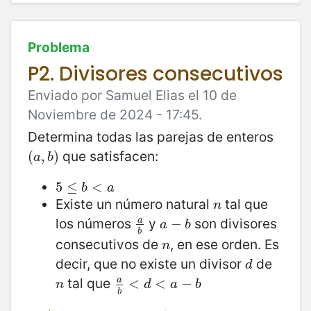
Problema
P2. Divisores consecutivos
Enviado por Samuel Elias el 10 de
Noviembre de 2024 - 17:45.
Determina todas las parejas de enteros
que satisfacen:
(
(
a
,
,
b
)
)
a
b
5
5
≤
≤
b
<
a
<
b
a
Existe un número natural
tal que
n
n
los números
y
son divisores
a
a
b
a
−
−
b
a
b
b
consecutivos de
, en ese orden. Es
n
n
decir, que no existe un divisor
de
d
d
tal que
a
n
a
b
<
<
d
<
<
a
−
b
−
n
d
a
b
b