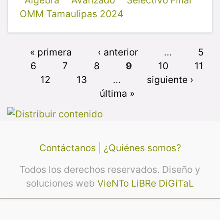
Álgebra
Avanzado
Selectivo Final
OMM Tamaulipas 2024
« primera
‹ anterior
…
5
6
7
8
9
10
11
12
13
…
siguiente ›
última »
Contáctanos
|
¿Quiénes somos?
Todos los derechos reservados. Diseño y
soluciones web
VieNTo LiBRe DiGiTaL