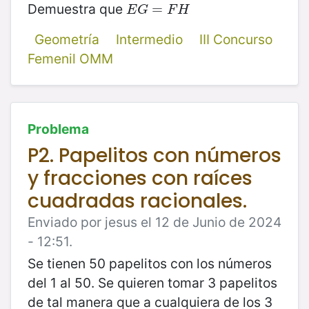
Demuestra que
E
G
=
=
F
H
E
G
F
H
Geometría
Intermedio
III Concurso
Femenil OMM
Problema
P2. Papelitos con números
y fracciones con raíces
cuadradas racionales.
Enviado por jesus el 12 de Junio de 2024
- 12:51.
Se tienen 50 papelitos con los números
del 1 al 50. Se quieren tomar 3 papelitos
de tal manera que a cualquiera de los 3