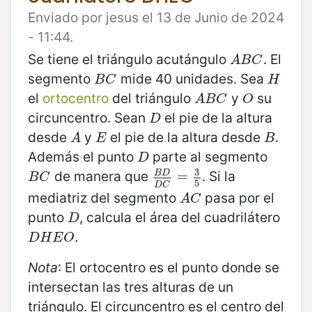
Enviado por jesus el 13 de Junio de 2024
- 11:44.
Se tiene el triángulo acutángulo
. El
A
B
C
A
B
C
segmento
mide 40 unidades. Sea
B
C
H
B
C
H
el
ortocentro
del triángulo
y
su
A
B
C
O
A
B
C
O
circuncentro. Sean
el pie de la altura
D
D
desde
y
el pie de la altura desde
.
A
E
B
A
E
B
Además el punto
parte al segmento
D
D
3
de manera que
. Si la
B
D
B
C
B
D
D
=
C
=
3
5
B
C
5
D
C
mediatriz del segmento
pasa por el
A
C
A
C
punto
, calcula el área del cuadrilátero
D
D
.
D
H
E
O
D
H
E
O
Nota
: El ortocentro es el punto donde se
intersectan las tres alturas de un
triángulo. El circuncentro es el centro del