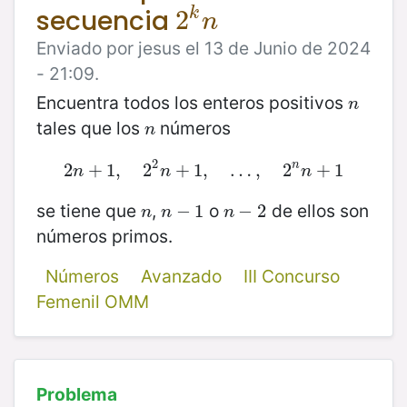
secuencia
2
2
k
n
k
n
Enviado por jesus el 13 de Junio de 2024
- 21:09.
Encuentra todos los enteros positivos
n
n
tales que los
números
n
n
2
n
2
+
1
,
2
n
+
2
1
,
2
2
+
n
1
+
,
1
,
…
…
,
2
n
,
n
+
1
2
+
1
n
n
n
se tiene que
,
o
de ellos son
n
n
−
−
1
1
n
−
−
2
2
n
n
n
números primos.
Números
Avanzado
III Concurso
Femenil OMM
Problema