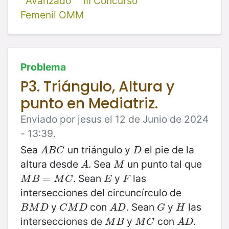
Avanzado
III Concurso
Femenil OMM
Problema
P3. Triángulo, Altura y
punto en Mediatriz.
Enviado por jesus el 12 de Junio de 2024
- 13:39.
Sea
un triángulo y
el pie de la
A
B
C
D
A
B
C
D
altura desde
. Sea
un punto tal que
A
M
A
M
. Sean
y
las
M
B
=
M
=
C
E
F
M
B
M
C
E
F
intersecciones del circuncírculo de
y
con
. Sean
y
las
B
M
D
C
M
D
A
D
G
H
B
M
D
C
M
D
A
D
G
H
intersecciones de
y
con
.
M
B
M
C
A
D
M
B
M
C
A
D