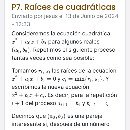
P7. Raíces de cuadráticas
Enviado por jesus el 13 de Junio de 2024
- 12:33.
Consideremos la ecuación cuadrática
2
para algunos reales
x
2
+
+
a
0
x
+
b
+
0
x
a
x
b
0
0
. Repetimos el siguiente proceso
(
(
a
0
,
,
b
0
)
)
a
b
0
0
tantas veces como sea posible:
Tomamos
,
las raíces de la ecuación
r
i
s
i
r
s
i
i
2
y
. Y
x
2
+
+
a
i
x
+
b
+
i
=
0
=
0
c
i
=
=
min
min
{
r
i
{
,
s
i
}
,
}
x
a
x
b
c
r
s
i
i
i
i
i
escribimos la nueva ecuación
2
. Es decir, para la repetición
x
2
+
+
b
i
x
+
c
+
i
x
b
x
c
i
i
del proceso
y
i
+
+
1
1
a
i
+
1
=
=
b
i
b
i
+
1
=
=
c
i
i
a
b
b
c
+
1
+
1
i
i
i
i
Decimos que
es una pareja
(
(
a
0
,
,
b
0
)
)
a
b
0
0
interesante si, después de un número