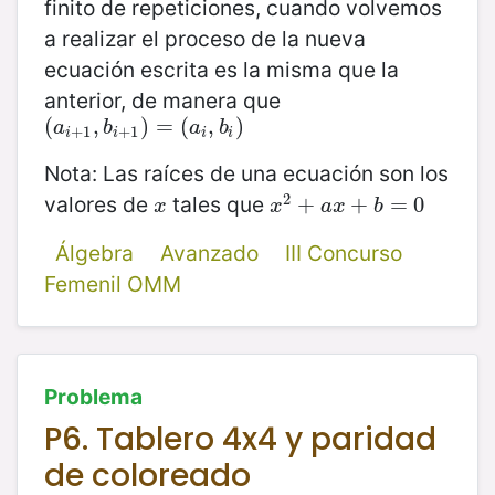
finito de repeticiones, cuando volvemos
a realizar el proceso de la nueva
ecuación escrita es la misma que la
anterior, de manera que
(
(
a
i
+
1
,
,
b
i
+
1
)
)
=
=
(
a
(
i
,
b
i
,
)
)
a
b
a
b
+
1
+
1
i
i
i
i
Nota: Las raíces de una ecuación son los
2
valores de
tales que
x
x
2
+
+
a
x
+
b
+
=
0
=
0
x
x
a
x
b
Álgebra
Avanzado
III Concurso
Femenil OMM
Problema
P6. Tablero 4x4 y paridad
de coloreado