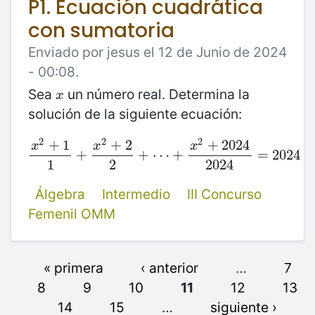
P1. Ecuación cuadrática
con sumatoria
Enviado por jesus el 12 de Junio de 2024
- 00:08.
Sea
un número real. Determina la
x
x
solución de la siguiente ecuación:
2
2
2
+
1
+
2
+
2024
x
x
x
x
2
+
1
1
+
+
x
2
+
2
2
+
⋯
+
+
⋯
x
2
+
+
2024
2024
=
2024
=
2024
1
2
2024
Álgebra
Intermedio
III Concurso
Femenil OMM
« primera
‹ anterior
…
7
8
9
10
11
12
13
14
15
…
siguiente ›