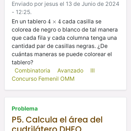
Enviado por jesus el 13 de Junio de 2024
- 12:25.
En un tablero
cada casilla se
4
4
×
×
4
4
colorea de negro o blanco de tal manera
que cada fila y cada columna tenga una
cantidad par de casillas negras. ¿De
cuántas maneras se puede colorear el
tablero?
Combinatoria
Avanzado
III
Concurso Femenil OMM
Problema
P5. Calcula el área del
cudrilátero DHEO