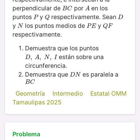
perpendicular de
por
en los
B
C
A
B
C
A
puntos
y
respectivamente. Sean
P
Q
D
P
Q
D
y
los puntos medios de
y
N
P
E
Q
F
N
P
E
Q
F
respectivamente.
Demuestra que los puntos
están sobre una
D
,
,
A
,
N
,
,
I
,
D
A
N
I
circunferencia.
Demuestra que
es paralela a
D
N
D
N
B
C
B
C
Geometría
Intermedio
Estatal OMM
Tamaulipas 2025
Problema