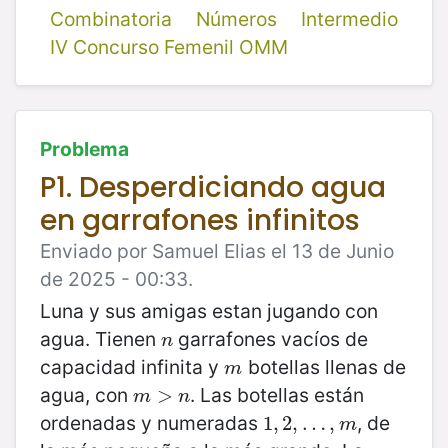
Combinatoria
Números
Intermedio
IV Concurso Femenil OMM
Problema
P1. Desperdiciando agua
en garrafones infinitos
Enviado por Samuel Elias el 13 de Junio
de 2025 - 00:33.
Luna y sus amigas estan jugando con
agua. Tienen
garrafones vacíos de
n
n
capacidad infinita y
botellas llenas de
m
m
agua, con
. Las botellas están
m
>
>
n
m
n
ordenadas y numeradas
, de
1
1
,
,
2
2
,
,
…
…
,
m
,
m