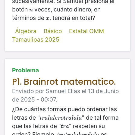
sucesivamente. Si Samuel presiona el
botón
veces, cuánto dinero, en
n
n
términos de
, tendrá en total?
x
x
Álgebra
Básico
Estatal OMM
Tamaulipas 2025
Problema
P1. Brainrot matematico.
Enviado por Samuel Elias el 13 de Junio
de 2025 - 00:07.
¿De cuántas formas puedo ordenar las
letras de "
" de tal forma
t
r
a
l
a
l
e
r
o
t
r
a
l
a
l
a
t
r
a
l
a
l
e
r
o
t
r
a
l
a
l
a
que las letras de "
" respeten su
t
r
a
t
r
a
orden? Ejemplo,
es
t
r
a
t
r
a
l
a
l
e
r
o
l
a
l
a
t
r
a
t
r
a
l
a
l
e
r
o
l
a
l
a