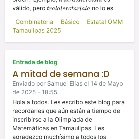
válido, pero
no lo es.
t
r
a
l
a
l
e
r
o
t
a
r
l
a
l
a
t
r
a
l
a
l
e
r
o
t
a
r
l
a
l
a
Combinatoria
Básico
Estatal OMM
Tamaulipas 2025
Entrada de blog
A mitad de semana :D
Enviado por Samuel Elias el 14 de Mayo
de 2025 - 18:55.
Hola a todos. Les escribo este blog para
recordarles que aún están a tiempo de
inscribirse a la Olimpiada de
Matemáticas en Tamaulipas. Les
agradezco muchísimo a todos los