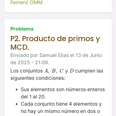
Femenil OMM
Problema
P2. Producto de primos y
MCD.
Enviado por Samuel Elias el 13 de Junio
de 2025 - 21:09.
Los conjuntos
y
cumplen las
A
,
,
B
,
C
,
D
A
B
C
D
siguientes condiciones:
Sus elementos son números enteros
del 1 al 20.
Cada conjunto tiene 4 elementos y
no hay un mismo número en dos o