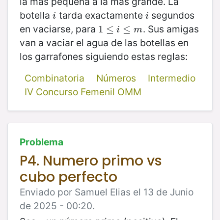
la más pequeña a la más grande. La
botella
tarda exactamente
segundos
i
i
i
i
en vaciarse, para
. Sus amigas
1
1
≤
≤
i
≤
m
≤
i
m
van a vaciar el agua de las botellas en
los garrafones siguiendo estas reglas:
Combinatoria
Números
Intermedio
IV Concurso Femenil OMM
Problema
P4. Numero primo vs
cubo perfecto
Enviado por Samuel Elias el 13 de Junio
de 2025 - 00:20.