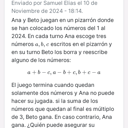
Enviado por Samuel Elias el 10 de
Noviembre de 2024 - 18:14.
Ana y Beto juegan en un pizarrón donde
se han colocado los números del 1 al
2024. En cada turno Ana escoge tres
números
escritos en el pizarrón y
a
,
,
b
,
,
c
a
b
c
en su turno Beto los borra y reescribe
alguno de los números:
+
a
+
−
b
−
,
c
,
a
−
−
b
+
+
c
,
b
,
+
c
+
−
a
−
a
b
c
a
b
c
b
c
a
El juego termina cuando quedan
solamente dos números y Ana no puede
hacer su jugada. si la suma de los
números que quedan al final es múltiplo
de 3, Beto gana. En caso contrario, Ana
gana. ¿Quién puede asegurar su