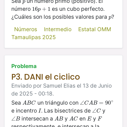
Sea
un número primo (positivo). El
p
p
número
es un cubo perfecto.
16
16
p
+
+
1
1
p
¿Cuáles son los posibles valores para
?
p
p
Números
Intermedio
Estatal OMM
Tamaulipas 2025
Problema
P3. DANI el ciclico
Enviado por Samuel Elias el 13 de Junio
de 2025 - 00:18.
∘
Sea
un triángulo con
A
B
C
∠
∠
C
A
B
=
=
90
90
∘
A
B
C
C
A
B
e incentro
. Las bisectrices de
y
I
∠
∠
C
I
C
intersecan a
y
en
y
∠
∠
B
A
B
A
C
E
F
B
A
B
A
C
E
F
respectivamente, e intersecan a la