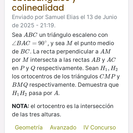
colinealidad
Enviado por Samuel Elias el 13 de Junio
de 2025 - 21:19.
Sea
un triángulo escaleno con
A
B
C
A
B
C
∘
, y sea
el punto medio
∠
∠
B
A
C
=
=
90
90
∘
M
B
A
C
M
de
. La recta perpendicular a
B
C
A
M
B
C
A
M
por
intersecta a las rectas
y
M
A
B
A
C
M
A
B
A
C
en
y
respectivamente. Sean
P
Q
H
1
,
,
H
2
P
Q
H
H
1
2
los ortocentros de los triángulos
y
C
M
P
C
M
P
respectivamente. Demuestra que
B
M
Q
B
M
Q
pasa por
.
H
1
H
2
A
H
H
A
1
2
NOTA:
el ortocentro es la intersección
de las tres alturas.
Geometría
Avanzado
IV Concurso