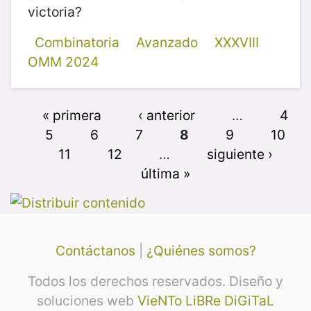
victoria?
Combinatoria
Avanzado
XXXVIII
OMM 2024
« primera
‹ anterior
…
4
5
6
7
8
9
10
11
12
…
siguiente ›
última »
Contáctanos
|
¿Quiénes somos?
Todos los derechos reservados. Diseño y
soluciones web
VieNTo LiBRe DiGiTaL