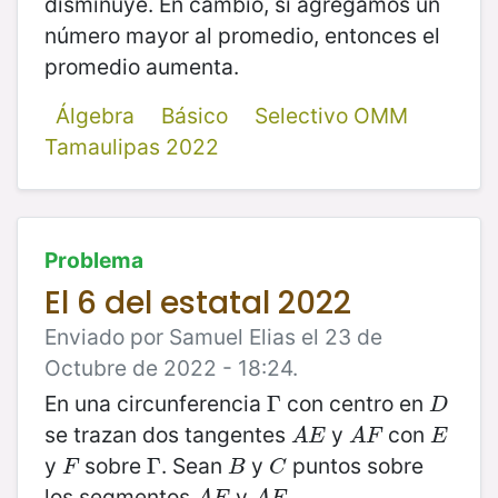
disminuye. En cambio, si agregamos un
número mayor al promedio, entonces el
promedio aumenta.
Álgebra
Básico
Selectivo OMM
Tamaulipas 2022
Problema
El 6 del estatal 2022
Enviado por Samuel Elias el 23 de
Octubre de 2022 - 18:24.
En una circunferencia
con centro en
Γ
Γ
D
D
se trazan dos tangentes
y
con
A
E
A
F
E
A
E
A
F
E
y
sobre
. Sean
y
puntos sobre
F
Γ
Γ
B
C
F
B
C
los segmentos
y
A
E
A
F