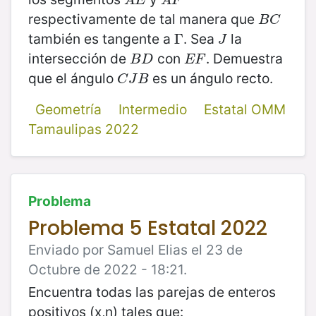
A
E
A
F
respectivamente de tal manera que
B
C
B
C
también es tangente a
. Sea
la
Γ
Γ
J
J
intersección de
con
. Demuestra
B
D
E
F
B
D
E
F
que el ángulo
es un ángulo recto.
C
J
B
C
J
B
Geometría
Intermedio
Estatal OMM
Tamaulipas 2022
Problema
Problema 5 Estatal 2022
Enviado por Samuel Elias el 23 de
Octubre de 2022 - 18:21.
Encuentra todas las parejas de enteros
positivos (x,n) tales que: