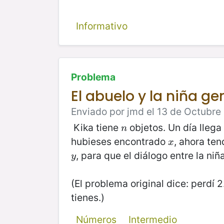
Informativo
Problema
El abuelo y la niña ge
Enviado por jmd el 13 de Octubre
Kika tiene
objetos. Un día llega
n
n
hubieses encontrado
, ahora ten
x
x
, para que el diálogo entre la niñ
y
y
(El problema original dice: perdí 
tienes.)
Números
Intermedio