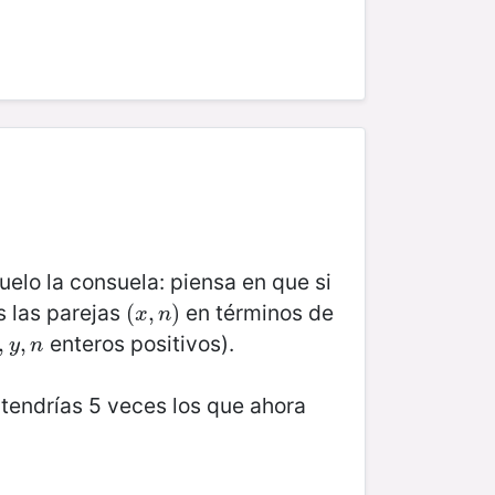
buelo la consuela: piensa en que si
s las parejas
en términos de
(
(
x
,
,
n
)
)
x
n
enteros positivos).
,
,
y
,
n
,
y
n
a tendrías 5 veces los que ahora