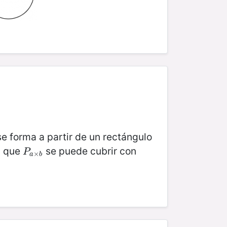
e forma a partir de un rectángulo
a que
se puede cubrir con
P
a
×
b
P
×
a
b