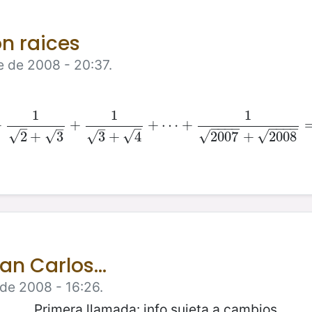
n raices
e de 2008 - 20:37.
1
1
1
+
1
1
+
2
+
1
2
+
+
3
+
1
3
+
4
+
⋯
+
+
1
⋯
2007
+
+
2008
=
2
502
−
1
−
−
−
−
−
−
−
−
–
–
–
–
√
√
√
√
√
√
2007
+
2008
2
+
3
3
+
4
an Carlos...
de 2008 - 16:26.
rimera llamada: info sujeta a cambios