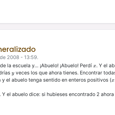
neralizado
 de 2008 - 13:59.
 de la escuela y… ¡Abuelo! ¡Abuelo! Perdí
. Y el a
x
x
drías
veces los que ahora tienes. Encontrar toda
y
y
a y el abuelo tenga sentido en enteros positivos (
x
x
2. Y el abuelo dice: si hubieses encontrado 2 ahor