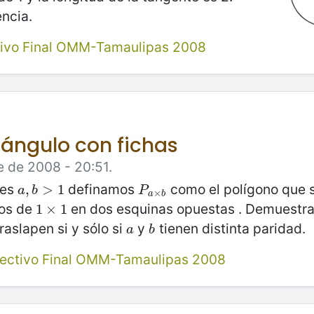
encia.
tivo Final OMM-Tamaulipas 2008
tángulo con fichas
e de 2008 - 20:51.
les
definamos
como el polígono que s
a
,
,
b
>
>
1
1
P
a
×
b
a
b
P
×
a
b
os de
en dos esquinas opuestas . Demuestr
1
1
×
×
1
1
raslapen si y sólo si
y
tienen distinta paridad.
a
b
a
b
lectivo Final OMM-Tamaulipas 2008