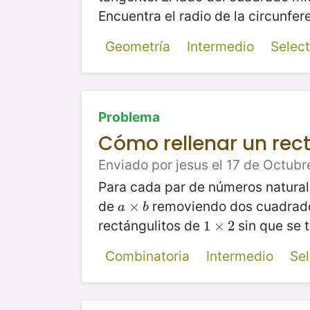
Encuentra el radio de la circunfer
Geometría
Intermedio
Selec
Problema
Cómo rellenar un rec
Enviado por jesus el 17 de Octubr
Para cada par de números natura
de
removiendo dos cuadrad
a
×
×
b
a
b
rectángulitos de
sin que se t
1
1
×
×
2
2
Combinatoria
Intermedio
Se