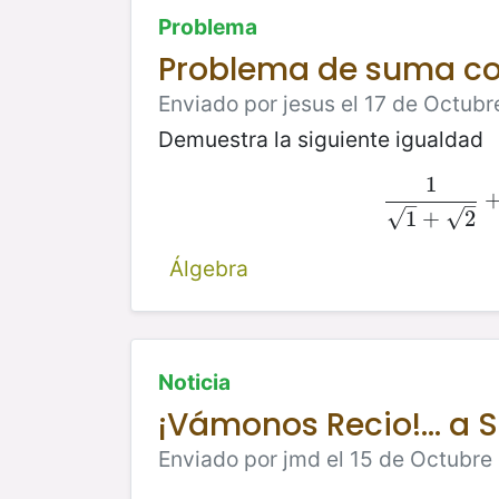
Problema
Problema de suma co
Enviado por jesus el 17 de Octubr
Demuestra la siguiente igualdad
1
–
–
√
√
1
+
2
Álgebra
Noticia
¡Vámonos Recio!... a S
Enviado por jmd el 15 de Octubre 
P