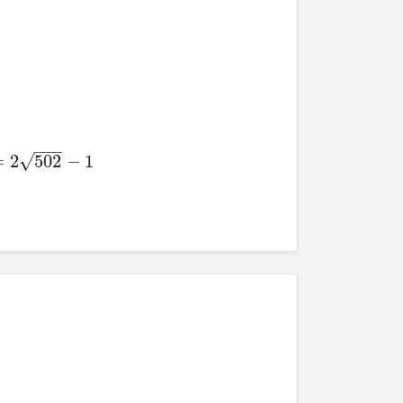
−
−
−
=
2
502
−
1
√