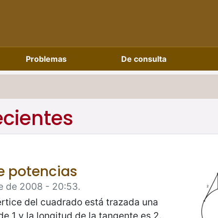
Problemas
De consulta
ecientes
de potencias
e de 2008 - 20:53.
vértice del cuadrado está trazada una
e 1 y la longitud de la tangente es 2.