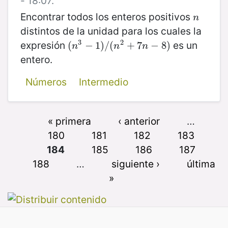
- 18:07.
Encontrar todos los enteros positivos
n
n
distintos de la unidad para los cuales la
3
2
expresión
es un
(
(
n
3
−
−
1
)
1
/
)
(
/
n
(
2
+
7
+
n
−
7
8
)
−
8
)
n
n
n
entero.
Números
Intermedio
« primera
‹ anterior
…
180
181
182
183
184
185
186
187
188
…
siguiente ›
última
»