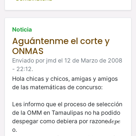
Noticia
Aguántenme el corte y
ONMAS
Enviado por jmd el 12 de Marzo de 2008
- 22:12.
Hola chicas y chicos, amigas y amigos
de las matemáticas de concurso:
Les informo que el proceso de selección
de la OMM en Tamaulipas no ha podido
despegar como debiera por razone
d
e
p
e
d
e
p
e
o.