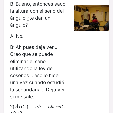
B: Bueno, entonces saco
la altura con el seno del
ángulo ¿te dan un
ángulo?
A: No.
B: Ah pues deja ver…
Creo que se puede
eliminar el seno
utilizando la ley de
cosenos… eso lo hice
una vez cuando estudié
la secundaria… Deja ver
si me sale…
2
2
(
(
A
B
C
)
)
=
a
=
h
=
a
b
=
s
e
n
C
A
B
C
a
h
a
b
s
e
n
C