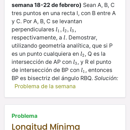
semana 18-22 de febrero)
Sean A, B, C
tres puntos en una recta l, con B entre A
y C. Por A, B, C se levantan
perpendiculares
,
l
1
,
,
l
2
,
,
l
3
l
l
l
1
2
3
respectivamente, a
. Demostrar,
l
l
utilizando geometría analítica, que si P
es un punto cualquiera en
, Q es la
l
2
l
2
intersección de AP con
, y R el punto
l
3
l
3
de intersección de BP con
, entonces
l
1
l
1
BP es bisectriz del ángulo RBQ.
Solución:
Problema de la semana
Problema
Longitud Mínima