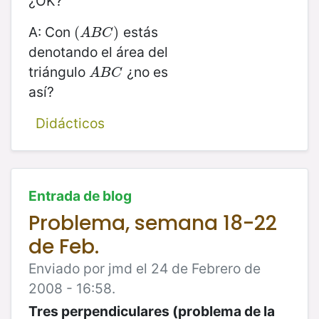
¿OK?
A: Con
estás
(
(
A
B
C
)
)
A
B
C
denotando el área del
triángulo
¿no es
A
B
C
A
B
C
así?
Didácticos
Entrada de blog
Problema, semana 18-22
de Feb.
Enviado por jmd el 24 de Febrero de
2008 - 16:58.
Tres perpendiculares (problema de la