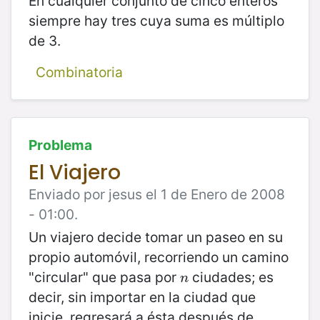
En cualquier conjunto de cinco enteros
siempre hay tres cuya suma es múltiplo
de 3.
Combinatoria
Problema
El Viajero
Enviado por jesus el 1 de Enero de 2008
- 01:00.
Un viajero decide tomar un paseo en su
propio automóvil, recorriendo un camino
"circular" que pasa por
ciudades; es
n
n
decir, sin importar en la ciudad que
inicie, regresará a ésta después de