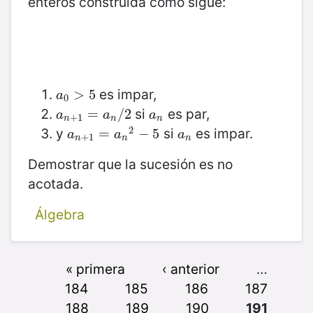
enteros construida como sigue:
es impar,
a
0
>
>
5
5
a
0
si
es par,
a
n
+
1
=
=
a
n
/
2
/
2
a
n
a
a
a
+
1
n
n
n
2
y
si
es impar.
a
n
+
1
=
=
a
n
2
−
−
5
5
a
n
a
a
a
+
1
n
n
n
Demostrar que la sucesión es no
acotada.
Álgebra
« primera
‹ anterior
…
184
185
186
187
188
189
190
191