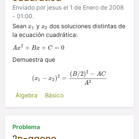
Enviado por jesus el 1 de Enero de 2008
- 01:00.
Sean
y
dos soluciones distintas de
x
1
x
2
x
x
1
2
la ecuación cuadrática:
2
A
x
2
+
+
B
x
+
C
+
=
0
=
0
A
x
B
x
C
Demuestra que
2
(
/
2
)
−
B
A
C
2
(
(
x
1
−
−
x
2
)
)
2
=
=
(
B
/
2
)
2
−
A
C
A
2
x
x
1
2
2
A
Álgebra
Básico
Problema
2n-agono