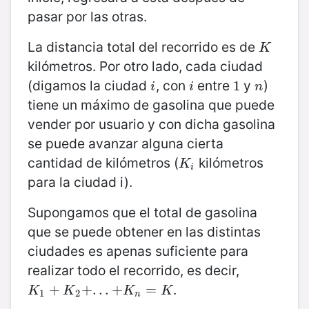
pasar por las otras.
La distancia total del recorrido es de
K
K
kilómetros. Por otro lado, cada ciudad
(digamos la ciudad
, con
entre
y
)
i
i
1
1
n
i
i
n
tiene un máximo de gasolina que puede
vender por usuario y con dicha gasolina
se puede avanzar alguna cierta
cantidad de kilómetros (
kilómetros
K
i
K
i
para la ciudad i).
Supongamos que el total de gasolina
que se puede obtener en las distintas
ciudades es apenas suficiente para
realizar todo el recorrido, es decir,
.
K
1
+
+
K
2
+
.
+
.
.
+
.
K
.
.
n
+
=
K
=
K
K
K
K
1
2
n