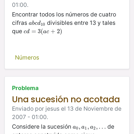
01:00.
Encontrar todos los números de cuatro
cifras
divisibles entre 13 y tales
a
b
c
d
10
a
b
c
d
10
que
c
d
=
=
3
3
(
a
(
c
+
2
+
)
2
)
c
d
a
c
Números
Problema
Una sucesión no acotada
Enviado por jesus el 13 de Noviembre de
2007 - 01:00.
Considere la sucesión
de
a
0
,
,
a
1
,
,
a
2
,
,
…
…
a
a
a
0
1
2