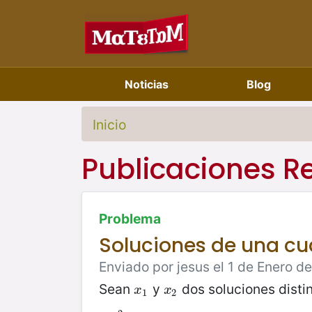
Noticias
Blog
Inicio
Publicaciones R
Problema
Soluciones de una cu
Enviado por jesus el 1 de Enero d
Sean
y
dos soluciones distin
x
1
x
2
x
x
1
2