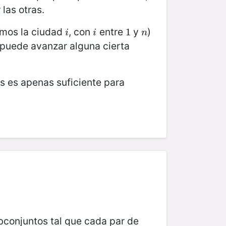
 las otras.
amos la ciudad
, con
entre
y
)
i
i
1
1
n
i
i
n
 puede avanzar alguna cierta
s es apenas suficiente para
subconjuntos tal que cada par de