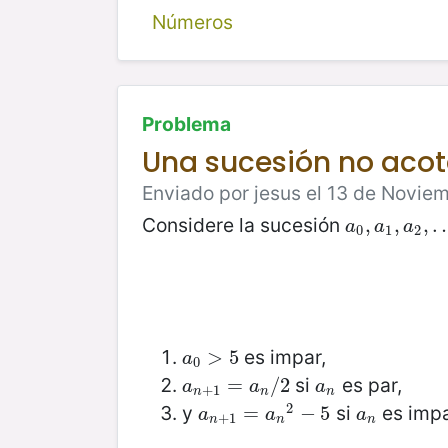
Números
Problema
Una sucesión no aco
Enviado por jesus el 13 de Novie
Considere la sucesión
a
0
,
,
a
1
,
,
a
2
,
,
…
a
a
a
0
1
2
es impar,
a
0
>
>
5
5
a
0
si
es par,
a
n
+
1
=
=
a
n
/
2
/
2
a
n
a
a
a
+
1
n
n
n
2
y
si
es impa
a
n
+
1
=
=
a
n
2
−
−
5
5
a
n
a
a
a
+
1
n
n
n