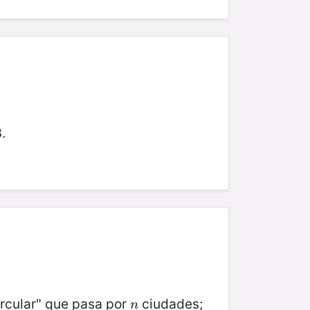
.
ircular" que pasa por
ciudades;
n
n