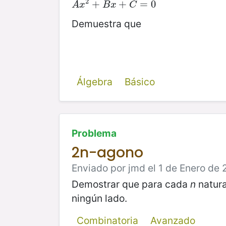
2
A
x
2
+
+
B
x
+
C
+
=
0
=
0
A
x
B
x
C
Demuestra que
Álgebra
Básico
Problema
2n-agono
Enviado por jmd el 1 de Enero de 
Demostrar que para cada
n
natura
ningún lado.
Combinatoria
Avanzado