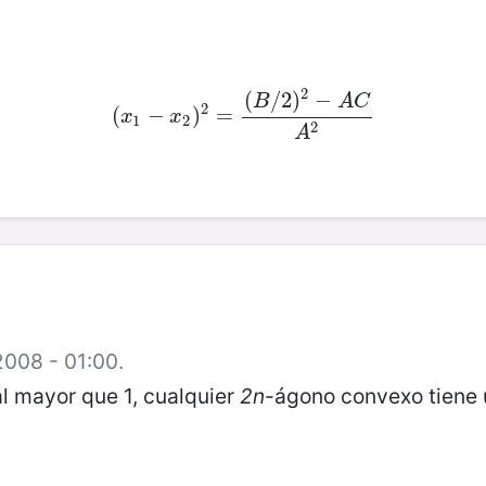
2
(
/
2
)
−
B
A
C
2
(
(
x
1
−
−
x
2
)
)
2
=
=
(
B
/
2
)
2
−
A
C
A
2
x
x
1
2
2
A
2008 - 01:00.
l mayor que 1, cualquier
2n
-ágono convexo tiene 