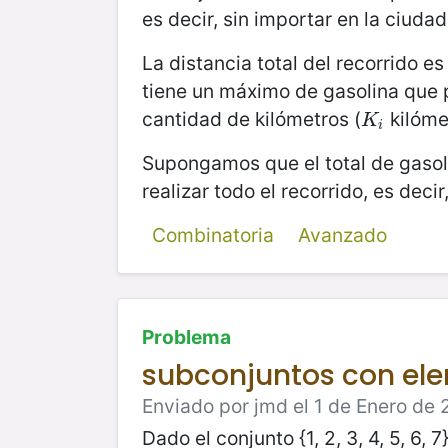
es decir, sin importar en la ciuda
La distancia total del recorrido e
tiene un máximo de gasolina que 
cantidad de kilómetros (
kilómet
K
i
K
i
Supongamos que el total de gasoli
realizar todo el recorrido, es decir
Combinatoria
Avanzado
Problema
subconjuntos con e
Enviado por jmd el 1 de Enero de 
Dado el conjunto {1, 2, 3, 4, 5, 6