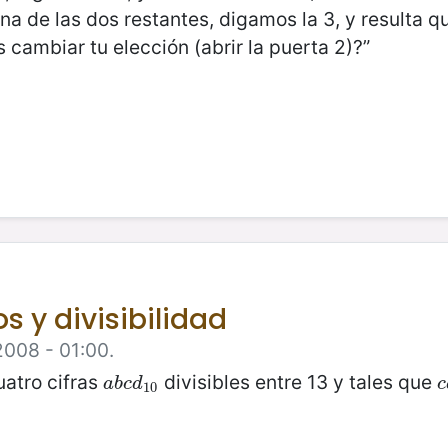
a de las dos restantes, digamos la 3, y resulta q
 cambiar tu elección (abrir la puerta 2)?”
s y divisibilidad
2008 - 01:00.
uatro cifras
divisibles entre 13 y tales que
a
b
c
d
10
a
b
c
d
c
10