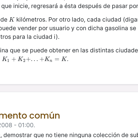
d que inicie, regresará a ésta después de pasar por
s de
kilómetros. Por otro lado, cada ciudad (dig
K
K
puede vender por usuario y con dicha gasolina se
ros para la ciudad i).
na que se puede obtener en las distintas ciudade
,
.
K
1
+
+
K
2
+
.
+
.
.
+
.
K
.
.
n
+
=
K
=
K
K
K
K
1
2
n
lemento común
2008 - 01:00.
, 7}, demostrar que no tiene ninguna colección de 