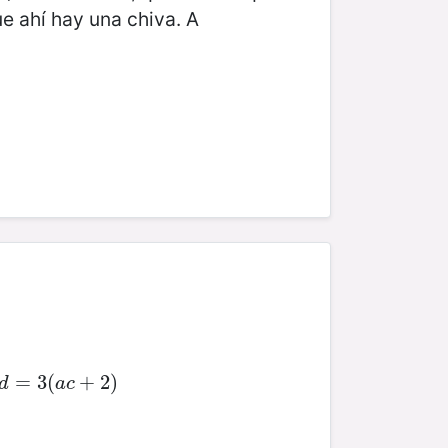
ue ahí hay una chiva. A
c
d
=
=
3
3
(
a
(
c
+
2
+
)
2
)
d
a
c