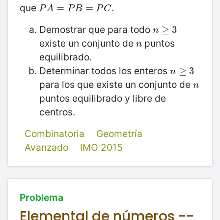
que
.
P
A
=
=
P
B
=
P
C
=
P
A
P
B
P
C
Demostrar que para todo
n
≥
≥
3
3
n
existe un conjunto de
puntos
n
n
equilibrado.
Determinar todos los enteros
n
≥
≥
3
3
n
para los que existe un conjunto de
n
n
puntos equilibrado y libre de
centros.
Combinatoria
Geometría
Avanzado
IMO 2015
Problema
Elemental de números --