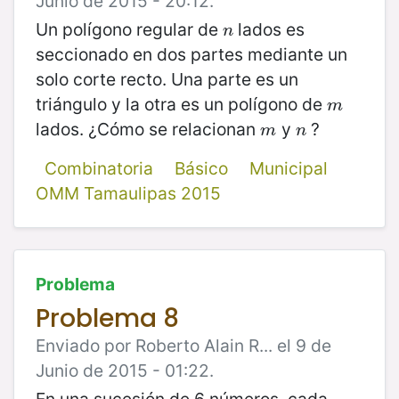
Junio de 2015 - 20:12.
Un polígono regular de
lados es
n
n
seccionado en dos partes mediante un
solo corte recto. Una parte es un
triángulo y la otra es un polígono de
m
m
lados. ¿Cómo se relacionan
y
?
m
n
m
n
Combinatoria
Básico
Municipal
OMM Tamaulipas 2015
Problema
Problema 8
Enviado por Roberto Alain R... el 9 de
Junio de 2015 - 01:22.
En una sucesión de 6 números, cada