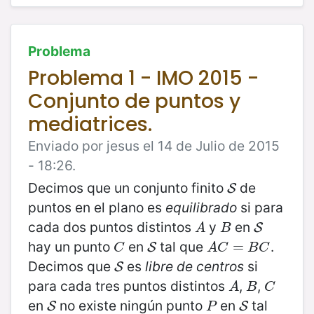
Problema
Problema 1 - IMO 2015 -
Conjunto de puntos y
mediatrices.
Enviado por jesus el 14 de Julio de 2015
- 18:26.
Decimos que un conjunto finito
de
S
S
puntos en el plano es
equilibrado
si para
cada dos puntos distintos
y
en
A
B
S
S
A
B
hay un punto
en
tal que
.
C
S
A
C
=
=
B
C
S
C
A
C
B
C
Decimos que
es
libre de centros
si
S
S
para cada tres puntos distintos
,
,
A
B
C
A
B
C
en
no existe ningún punto
en
tal
S
P
S
S
S
P