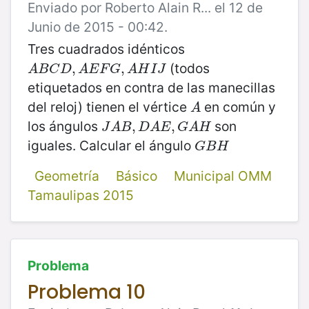
Enviado por Roberto Alain R... el 12 de
Junio de 2015 - 00:42.
Tres cuadrados idénticos
(todos
A
B
C
D
,
A
,
E
F
G
,
A
H
,
I
J
A
B
C
D
A
E
F
G
A
H
I
J
etiquetados en contra de las manecillas
del reloj) tienen el vértice
en común y
A
A
los ángulos
son
J
A
B
,
D
,
A
E
,
G
A
,
H
J
A
B
D
A
E
G
A
H
iguales. Calcular el ángulo
G
B
H
G
B
H
Geometría
Básico
Municipal OMM
Tamaulipas 2015
Problema
Problema 10