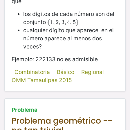
que
los dígitos de cada número son del
conjunto
{
{
1
1
,
,
2
2
,
3
,
,
3
4
,
,
4
5
,
}
5
}
cualquier dígito que aparece en el
número aparece al menos dos
veces?
Ejemplo: 222133 no es admisible
Combinatoria
Básico
Regional
OMM Tamaulipas 2015
Problema
Problema geométrico --