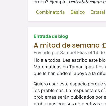
orden? Ejemplo,
e
t
r
a
t
r
a
l
a
l
e
r
o
l
a
l
a
t
r
a
t
r
a
l
a
l
e
r
o
l
a
l
a
Combinatoria
Básico
Estata
Entrada de blog
A mitad de semana :
Enviado por Samuel Elias el 14 de
Hola a todos. Les escribo este bl
Matemáticas en Tamaulipas. Les a
que le han dado el apoyo a la difus
Quiero usar este espacio porque 
los problemas. La respuesta es sí
problemas serán publicados por es
problemas con sus respectivas so