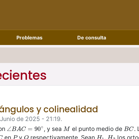
Problemas
De consulta
ecientes
ángulos y colinealidad
 Junio de 2025 - 21:19.
∘
con
, y sea
el punto medio de
.
∠
∠
B
A
C
=
=
90
90
∘
M
B
C
B
A
C
M
B
C
en
y
respectivamente. Sean
los orto
C
P
Q
H
1
,
,
H
2
C
P
Q
H
H