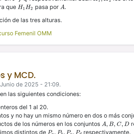
1
2
ra que
pasa por
.
H
1
H
2
A
H
H
A
1
2
ción de las tres alturas.
curso Femenil OMM
os y MCD.
 Junio de 2025 - 21:09.
n las siguientes condiciones:
teros del 1 al 20.
tos y no hay un mismo número en dos o más conju
ctos de los números en los conjuntos
r
A
,
,
B
,
C
,
,
D
,
A
B
C
D
rimos distintos de
respectivamente.
P
a
,
,
P
b
,
,
P
c
,
,
P
d
P
P
P
P