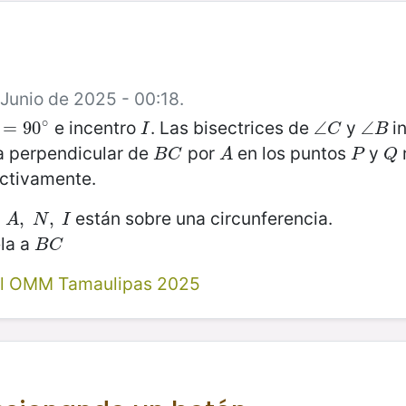
 Junio de 2025 - 00:18.
∘
e incentro
. Las bisectrices de
y
i
=
=
90
90
∘
I
∠
∠
C
∠
∠
B
I
C
B
la perpendicular de
por
en los puntos
y
B
C
A
P
Q
B
C
A
P
Q
ctivamente.
están sobre una circunferencia.
A
,
N
,
,
I
,
A
N
I
la a
B
C
B
C
al OMM Tamaulipas 2025