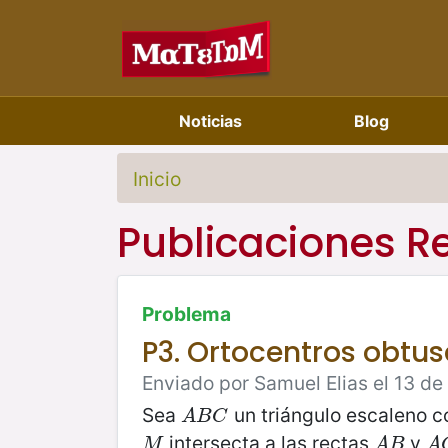
Noticias
Blog
Inicio
Publicaciones R
Problema
P3. Ortocentros obtus
Enviado por Samuel Elias el 13 de
Sea
un triángulo escaleno 
A
B
C
A
B
C
intersecta a las rectas
y
M
A
B
A
M
A
B
A