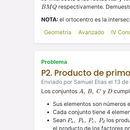
respectivamente. Demuest
B
M
Q
B
M
Q
NOTA:
el ortocentro es la intersec
Geometría
Avanzado
IV Con
Problema
P2. Producto de prim
Enviado por Samuel Elias el 13 de
Los conjuntos
y
cumple
A
,
,
B
,
C
,
D
A
B
C
D
Sus elementos son números en
Cada conjunto tiene 4 elemen
Sean
los produ
P
a
,
,
P
b
,
,
P
c
,
,
P
d
P
P
P
P
a
b
c
d
el producto de los factores p