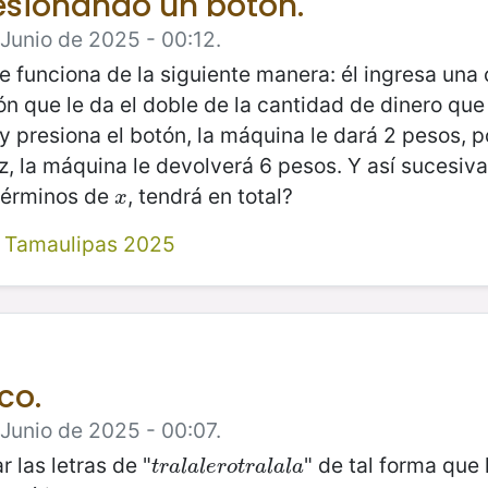
resionando un botón.
 Junio de 2025 - 00:12.
e funciona de la siguiente manera: él ingresa una
ón que le da el doble de la cantidad de dinero que
y presiona el botón, la máquina le dará 2 pesos, p
, la máquina le devolverá 6 pesos. Y así sucesiv
 términos de
, tendrá en total?
x
x
 Tamaulipas 2025
co.
 Junio de 2025 - 00:07.
las letras de "
" de tal forma que 
t
r
a
l
a
l
e
r
o
t
r
a
l
a
l
a
t
r
a
l
a
l
e
r
o
t
r
a
l
a
l
a