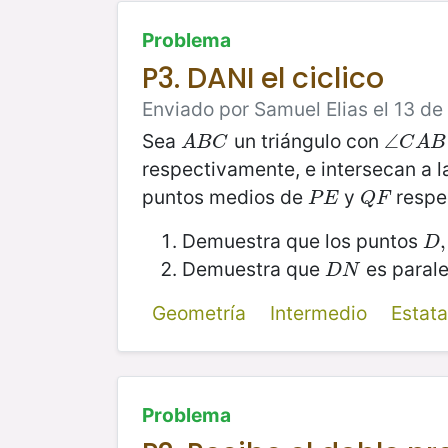
Problema
P3. DANI el ciclico
Enviado por Samuel Elias el 13 de
Sea
un triángulo con
A
B
C
∠
∠
C
A
B
A
B
C
C
A
B
respectivamente, e intersecan a 
puntos medios de
y
respe
P
E
Q
F
P
E
Q
F
Demuestra que los puntos
D
,
,
D
Demuestra que
es parale
D
N
D
N
Geometría
Intermedio
Estat
Problema