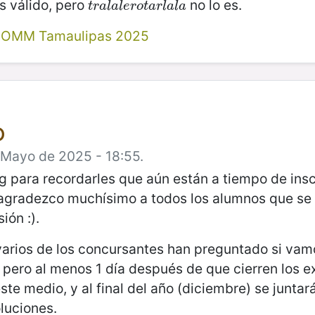
s válido, pero
no lo es.
t
r
a
l
a
l
e
r
o
t
a
r
l
a
l
a
t
r
a
l
a
l
e
r
o
t
a
r
l
a
l
a
l OMM Tamaulipas 2025
D
 Mayo de 2025 - 18:55.
og para recordarles que aún están a tiempo de insc
gradezco muchísimo a todos los alumnos que se ha
ión :).
varios de los concursantes han preguntado si vamo
, pero al menos 1 día después de que cierren los 
te medio, y al final del año (diciembre) se junta
luciones.