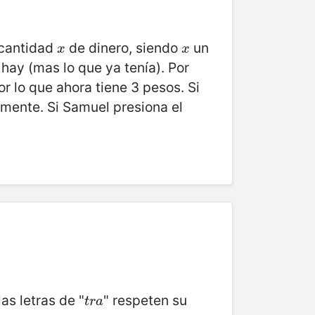
 cantidad
de dinero, siendo
un
x
x
x
x
 hay (mas lo que ya tenía). Por
or lo que ahora tiene 3 pesos. Si
amente. Si Samuel presiona el
las letras de "
" respeten su
t
r
a
t
r
a