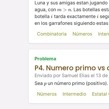
Luna y sus amigas estan jugando
agua, con
. Las botellas e
m
>
>
n
m
n
botella
tarda exactamente
segu
i
i
i
i
en los garrafones siguiendo estas 
Combinatoria
Números
Inte
Problema
P4. Numero primo vs 
Enviado por Samuel Elias el 13 de
Sea
un número primo (positivo)
p
p
Números
Intermedio
Estata