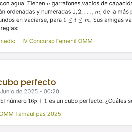
 con agua. Tienen
garrafones vacíos de capacida
n
n
stán ordenadas y numeradas
, de la más
1
1
,
,
2
2
,
,
…
…
,
m
,
m
ndos en vaciarse, para
. Sus amigas va
1
1
≤
≤
i
≤
m
≤
i
m
reglas:
rmedio
IV Concurso Femenil OMM
cubo perfecto
 Junio de 2025 - 00:20.
. El número
es un cubo perfecto. ¿Cuáles s
16
16
p
+
+
1
1
p
l OMM Tamaulipas 2025