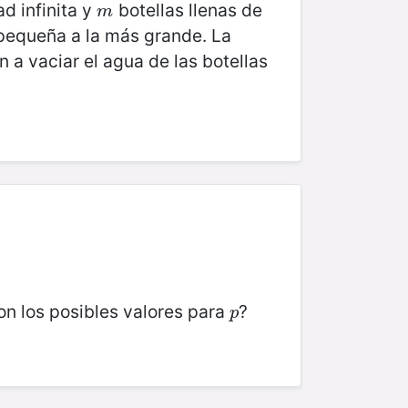
d infinita y
botellas llenas de
m
m
 pequeña a la más grande. La
n a vaciar el agua de las botellas
on los posibles valores para
?
p
p