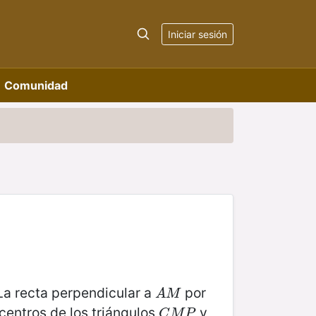
Iniciar sesión
Comunidad
 La recta perpendicular a
por
A
M
A
M
centros de los triángulos
y
C
M
P
C
M
P