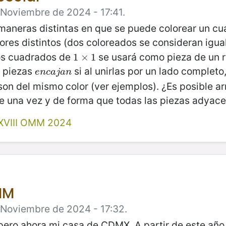
 Noviembre de 2024 - 17:41.
6 maneras distintas en que se puede colorear un 
ores distintos (dos coloreados se consideran igual
tos cuadrados de
se usará como pieza de un 
1
1
×
×
1
1
s piezas
si al unirlas por un lado completo
e
n
c
a
j
a
n
e
n
c
a
j
a
n
n son del mismo color (ver ejemplos). ¿Es posible
e una vez y de forma que todas las piezas adyac
XVIII OMM 2024
MM
e Noviembre de 2024 - 17:32.
pero ahora mi casa de CDMX. A partir de este año