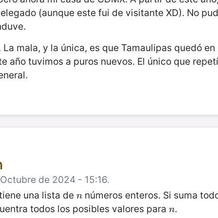
elegado (aunque este fui de visitante XD). No pu
nduve.
 La mala, y la única, es que Tamaulipas quedó en
ste año tuvimos a puros nuevos.
El único que repet
eneral.
n
 Octubre de 2024 - 15:16.
tiene una lista de
números enteros. Si suma todos
n
n
cuentra todos los posibles valores para
.
n
n