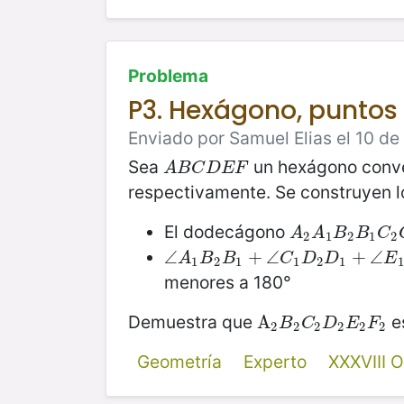
Problema
P3. Hexágono, puntos
Enviado por Samuel Elias el 10 d
Sea
un hexágono conv
A
B
C
D
E
F
A
B
C
D
E
F
respectivamente. Se construyen 
El dodecágono
A
2
A
1
B
2
B
1
C
2
A
A
B
B
C
2
1
2
1
2
∠
∠
A
1
B
2
B
1
+
+
∠
C
∠
1
D
2
D
1
+
∠
+
E
1
∠
F
2
A
B
B
C
D
D
E
1
2
1
1
2
1
1
menores a 180°
Demuestra que
es
A
Α
2
B
2
C
2
D
2
E
2
F
2
B
C
D
E
F
2
2
2
2
2
2
Geometría
Experto
XXXVIII