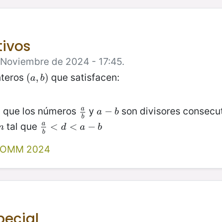
tivos
e Noviembre de 2024 - 17:45.
nteros
que satisfacen:
(
(
a
,
,
b
)
)
a
b
l que los números
y
son divisores consecu
a
a
b
a
−
−
b
a
b
b
tal que
a
n
a
b
<
<
d
<
<
a
−
b
−
n
d
a
b
b
I OMM 2024
pecial