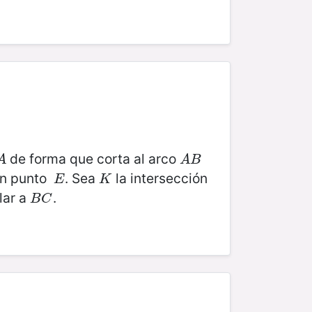
de forma que corta al arco
A
A
B
A
A
B
n punto
. Sea
la intersección
E
K
E
K
lar a
.
B
C
B
C