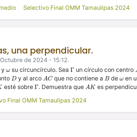
rmedio
Selectivo Final OMM Tamaulipas 2024
as, una perpendicular.
 Octubre de 2024 - 15:12.
o y
su circuncírculo. Sea
un círculo con centro
ω
Γ
Γ
ω
unto
y al arco
que no contiene a
de
en u
D
A
C
B
ω
D
A
C
B
ω
esté sobre
. Demuestra que
es perpendicu
K
Γ
Γ
A
K
K
A
K
ivo Final OMM Tamaulipas 2024