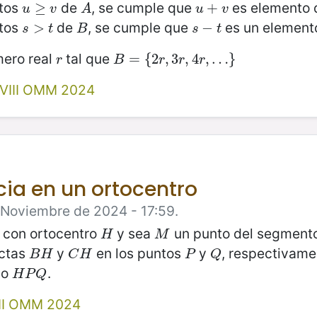
ntos
de
, se cumple que
es elemento
u
≥
≥
v
A
u
+
+
v
u
v
A
u
v
ntos
de
, se cumple que
es un element
s
>
>
t
B
s
−
−
t
s
t
B
s
t
mero real
tal que
r
B
=
=
{
2
{
r
,
2
3
r
,
,
4
3
r
,
…
,
4
}
,
…
}
r
B
r
r
r
VIII OMM 2024
cia en un ortocentro
e Noviembre de 2024 - 17:59.
 con ortocentro
y sea
un punto del segment
H
M
H
M
ectas
y
en los puntos
y
, respectivame
B
H
C
H
P
Q
B
H
C
H
P
Q
lo
.
H
P
Q
H
P
Q
II OMM 2024