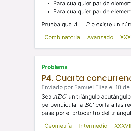
Para cualquier par de eleme
Para cualquier par de eleme
Prueba que
o existe un nú
A
=
=
B
A
B
Combinatoria
Avanzado
XXX
Problema
P4. Cuarta concurren
Enviado por Samuel Elias el 10 d
Sea
un triángulo acutángulo
A
B
C
A
B
C
perpendicular a
corta a las r
B
C
B
C
pasa por el ortocentro del triángu
Geometría
Intermedio
XXXVI