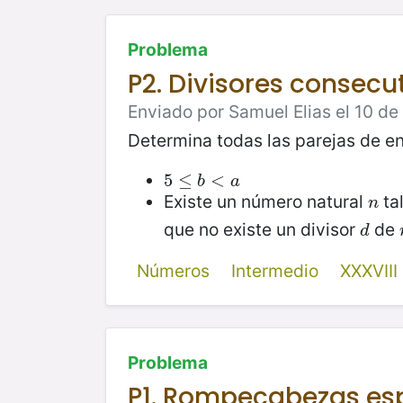
Problema
P2. Divisores consecu
Enviado por Samuel Elias el 10 d
Determina todas las parejas de e
5
5
≤
≤
b
<
a
<
b
a
Existe un número natural
ta
n
n
que no existe un divisor
de
d
d
Números
Intermedio
XXXVII
Problema
P1. Rompecabezas es