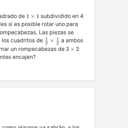
cuadrado de
subdividido en 4
1
1
×
×
1
1
es si es posible rotar uno para
rompecabezas. Las piezas se
1
1
, los cuadritos de
a ambos
1
2
×
×
1
2
2
2
 armar un rompecabezas de
3
3
×
×
2
2
entes encajen?
, como algunos ya sabrán, a los