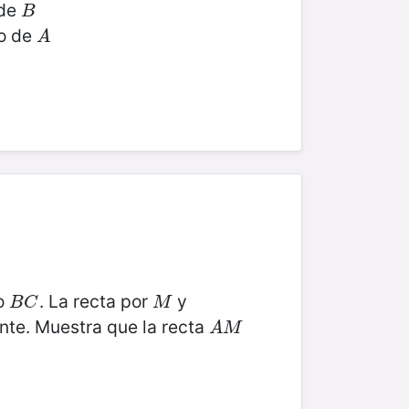
 de
B
B
o de
A
A
o
. La recta por
y
B
C
M
B
C
M
nte. Muestra que la recta
A
M
A
M