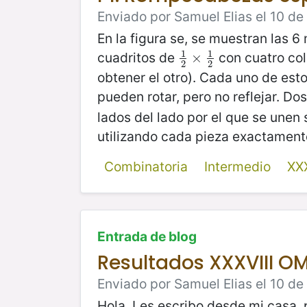
Enviado por Samuel Elias el 10 de
En la figura se, se muestran las 
1
1
cuadritos de
con cuatro col
1
2
×
×
1
2
2
2
obtener el otro). Cada uno de es
pueden rotar, pero no reflejar. Do
lados del lado por el que se une
utilizando cada pieza exactament
Combinatoria
Intermedio
XX
Entrada de blog
Resultados XXXVIII O
Enviado por Samuel Elias el 10 d
Hola. Les escribo desde mi casa, 