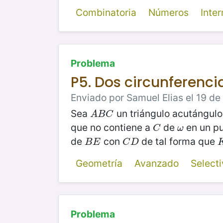
Combinatoria
Números
Inte
Problema
P5. Dos circunferenci
Enviado por Samuel Elias el 19 de
Sea
un triángulo acutángul
A
B
C
A
B
C
que no contiene a
de
en un p
C
ω
C
ω
de
con
de tal forma que
B
E
C
D
B
E
C
D
Geometría
Avanzado
Select
Problema