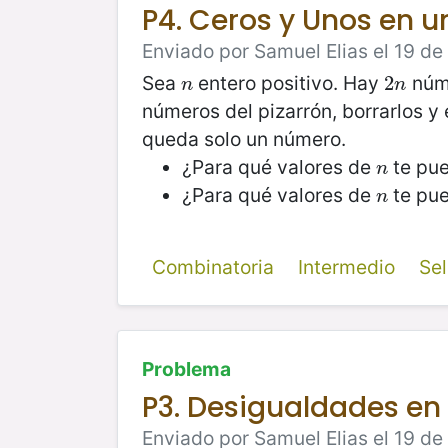
P4. Ceros y Unos en un
Enviado por Samuel Elias el 19 de
Sea
entero positivo. Hay
núme
n
2
2
n
n
n
números del pizarrón, borrarlos y 
queda solo un número.
¿Para qué valores de
te pue
n
n
¿Para qué valores de
te pu
n
n
Combinatoria
Intermedio
Se
Problema
P3. Desigualdades en 
Enviado por Samuel Elias el 19 de