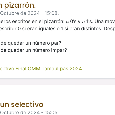
 pizarrón.
 Octubre de 2024 - 15:08.
ros escritos en el pizarrón:
0’s y
1’s. Una mov
n
n
n
n
escribir 0 si eran iguales o 1 si eran distintos. D
de quedar un número par?
ede quedar un número impar?
lectivo Final OMM Tamaulipas 2024
un selectivo
 Octubre de 2024 - 15:05.