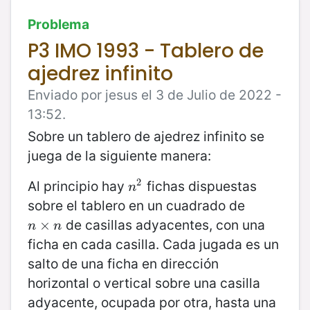
Problema
P3 IMO 1993 - Tablero de
ajedrez infinito
Enviado por jesus el 3 de Julio de 2022 -
13:52.
Sobre un tablero de ajedrez infinito se
juega de la siguiente manera:
2
Al principio hay
fichas dispuestas
n
2
n
sobre el tablero en un cuadrado de
de casillas adyacentes, con una
n
×
×
n
n
n
ficha en cada casilla. Cada jugada es un
salto de una ficha en dirección
horizontal o vertical sobre una casilla
adyacente, ocupada por otra, hasta una